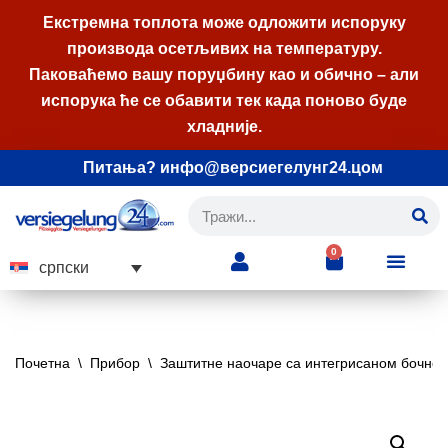
Екстремна топлота може одложити испоруку
производа осетљивих на температуру.
Скочи
Паковаћемо вашу поруџбину као и обично – али
на
испорука ће се обавити тек када поново буде
садржај
хладније.
Питања? инфо@версиегелунг24.цом
0
српски
Почетна
\
Прибор
\
Заштитне наочаре са интегрисаном бочно