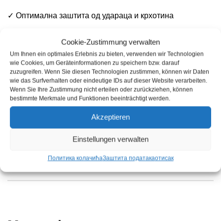
✓ Оптимална заштита од удараца и крхотина
Cookie-Zustimmung verwalten
✓ Подесиве величине траке
Um Ihnen ein optimales Erlebnis zu bieten, verwenden wir Technologien
wie Cookies, um Geräteinformationen zu speichern bzw. darauf
✓ Предња и бочна заштита
zuzugreifen. Wenn Sie diesen Technologien zustimmen, können wir Daten
wie das Surfverhalten oder eindeutige IDs auf dieser Website verarbeiten.
Wenn Sie Ihre Zustimmung nicht erteilen oder zurückziehen, können
✓ Простор за наочаре са оптичким сочивима
bestimmte Merkmale und Funktionen beeinträchtigt werden.
Akzeptieren
✓ Стандард: ЕН166
Einstellungen verwalten
✓ Боја: црна
Политика колачића
Заштита података
отисак