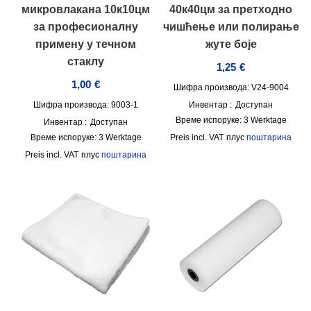
микровлакана 10к10цм
40к40цм за претходно
за професионалну
чишћење или полирање
примену у течном
жуте боје
стаклу
1,25
€
1,00
€
Шифра производа: V24-9004
Шифра производа: 9003-1
Инвентар :
Доступан
Време испоруке:
3 Werktage
Инвентар :
Доступан
Време испоруке:
3 Werktage
incl. VAT
плус
поштарина
incl. VAT
плус
поштарина