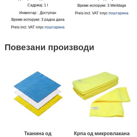
Садржај: 1
l
Време испоруке:
3 Werktage
Инвентар :
Доступан
incl. VAT
плус
поштарина
Време испоруке:
3 радна дана
incl. VAT
плус
поштарина
Повезани производи
Тканина од
Крпа од микровлакана