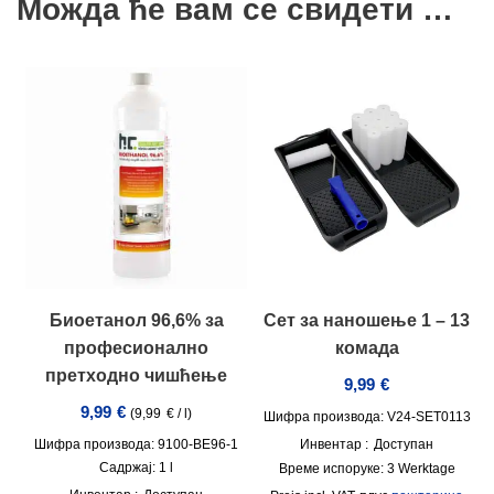
Можда ће вам се свидети …
Биоетанол 96,6% за
Сет за наношење 1 – 13
професионално
комада
претходно чишћење
9,99
€
9,99
€
(
9,99
€
/
l
)
Шифра производа: V24-SET0113
Шифра производа: 9100-BE96-1
Инвентар :
Доступан
Садржај: 1
l
Време испоруке:
3 Werktage