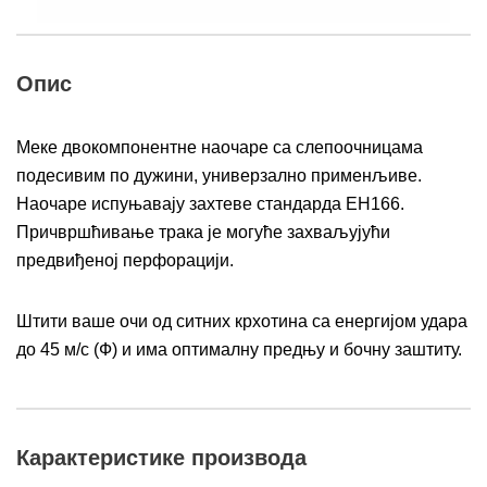
Опис
Меке двокомпонентне наочаре са слепоочницама
подесивим по дужини, универзално применљиве.
Наочаре испуњавају захтеве стандарда ЕН166.
Причвршћивање трака је могуће захваљујући
предвиђеној перфорацији.
Штити ваше очи од ситних крхотина са енергијом удара
до 45 м/с (Ф) и има оптималну предњу и бочну заштиту.
Карактеристике производа