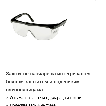
Заштитне наочаре са интегрисаном
бочном заштитом и подесивим
слепоочницама
✓ Оптимална заштита од удараца и крхотина
✓ Подесиве величине траке