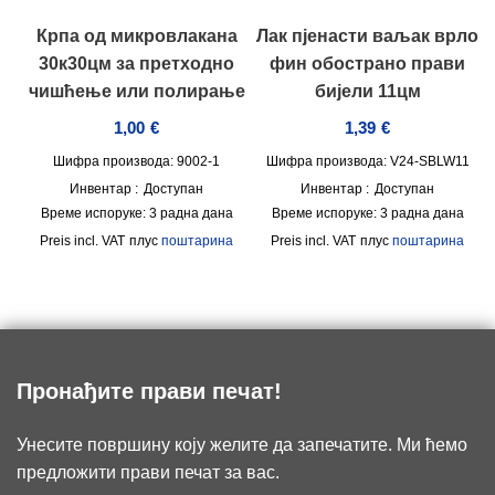
Крпа од микровлакана
Лак пјенасти ваљак врло
30к30цм за претходно
фин обострано прави
чишћење или полирање
бијели 11цм
1,00
€
1,39
€
Шифра производа: 9002-1
Шифра производа: V24-SBLW11
Инвентар :
Доступан
Инвентар :
Доступан
Време испоруке:
3 радна дана
Време испоруке:
3 радна дана
incl. VAT
плус
поштарина
incl. VAT
плус
поштарина
Пронађите прави печат!
Унесите површину коју желите да запечатите. Ми ћемо
предложити прави печат за вас.