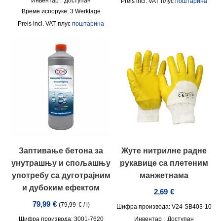
Инвентар :
Доступан
incl. VAT
плус
поштарина
Време испоруке:
3 Werktage
incl. VAT
плус
поштарина
Заптивање бетона за
Жуте нитрилне радне
унутрашњу и спољашњу
рукавице са плетеним
употребу са дуготрајним
манжетнама
и дубоким ефектом
2,69
€
79,99
€
(
79,99
€
/
l
)
Шифра производа: V24-SB403-10
Шифра производа: 3001-7620
Инвентар :
Доступан