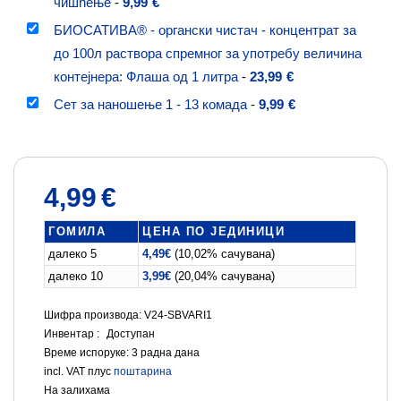
чишћење
-
9,99
€
БИОСАТИВА® - органски чистач - концентрат за
до 100л раствора спремног за употребу величина
контејнера: Флаша од 1 литра
-
23,99
€
Сет за наношење 1 - 13 комада
-
9,99
€
4,99
€
ГОМИЛА
ЦЕНА ПО ЈЕДИНИЦИ
далеко 5
4,49
€
(10,02% сачувана)
далеко 10
3,99
€
(20,04% сачувана)
Шифра производа: V24-SBVARI1
Инвентар :
Доступан
Време испоруке:
3 радна дана
incl. VAT
плус
поштарина
На залихама