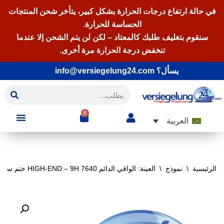
في حالة ارتفاع درجات الحرارة بشكل كبير، يتأخر شحن المنتجات
الحساسة للحرارة.
سنقوم بتغليف طلبك كالمعتاد – لكن لن يتم الشحن إلا عندما
تنخفض درجة الحرارة مرة أخرى.
يسأل؟ info@versiegelung24.com
0
العربية
الرئيسية
\
نموذج
\
العينة: الواقي الدائم 7640 HIGH-END – 9H ختم سيراميكي