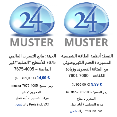
النمط: أنظمة الطاقة الشمسية
العينة: مانع التسرب العالمي
المتميزة / الختم الكهروضوئي
7675 للأسطح “الصلبة”/غير
مع المتانة القصوى وزيادة
الماصة – 4005-7675
الكفاءة – 7000-7601
14,99
€
)
l
/
1.499,00
€
(
9,99
€
)
l
/
999,00
€
(
رمز المنتج: 4005-7675-muster
رمز المنتج: 1002-7601-muster
المخزون :
متاح
موعد التسليم:
7 أيام عمل
المخزون :
متاح
موعد التسليم:
7 أيام عمل
incl. VAT
زائد
شحن
incl. VAT
زائد
شحن