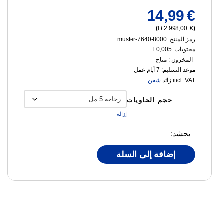
14,99
€
)
l
/
2.998,00
€
(
رمز المنتج: 8000-7640-muster
محتويات: 0,005
l
المخزون :
متاح
موعد التسليم:
7 أيام عمل
incl. VAT
زائد
شحن
حجم الحاويات
إزالة
يحشد:
إضافة إلى السلة