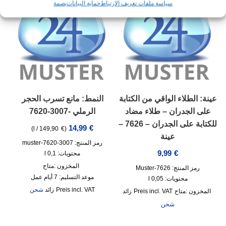
سياسة ملفات تعريف الارتباط
حماية البيانات
بصمة
عينة: الطلاء الواقي من الكتابة
النمط: مانع تسرب الحجر
على الجدران – طلاء مضاد
الرملي -3007-7620
للكتابة على الجدران – 7626 –
14,99
€
)
l
/
149,90
€
(
عينة
رمز المنتج: 3007-7620-muster
9,99
€
محتويات: 0,1
l
المخزون :
متاح
رمز المنتج: 7626-Muster
موعد التسليم:
7 أيام عمل
محتويات: 0,05
l
incl. VAT
زائد
شحن
المخزون :
متاح
incl. VAT
زائد
شحن