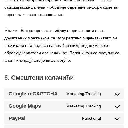
садржај може да чува и обрађује одређене информације за
персонализовано оглашавање.
Молимо Вас да прочитате изјаву о приватности ових
друштвених мрежа (које се могу редовно мијењати) како би
прочитали шта раде са вашим (личним) подацима које
обрађују користећи ове колачиће. Подаци који се преузму се
анонимизирају што је више могуће.
6. Смештени колачићи
Google reCAPTCHA
Marketing/Tracking
Google Maps
Marketing/Tracking
PayPal
Functional