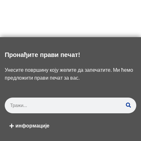
Пронађите прави печат!
Унесите површину коју желите да запечатите. Ми ћемо
предложити прави печат за вас.
информације