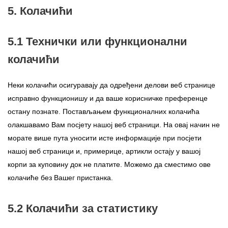
5. Колачићи
5.1 Технички или функционални
колачићи
Неки колачићи осигуравају да одређени делови веб странице
исправно функционишу и да ваше корисничке преференце
остану познате. Постављањем функционалних колачића
олакшавамо Вам посјету нашој веб страници. На овај начин не
морате више пута уносити исте информације при посјети
нашој веб страници и, примерице, артикли остају у вашој
корпи за куповину док не платите. Можемо да сместимо ове
колачиће без Вашег пристанка.
5.2 Колачићи за статистику