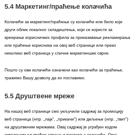
5.4 Маркетинг/праћење колачића
Колачићи за маркетинг/праћење су колачићи или било који
други облик локалног складиштења, који се користе за
креирање корисничких профила за приказивање рекламирања
или праћење корисника на овој веб страници или преко
неколико веб страница у сличне маркетиншке сврхе.
Пошто су ови колачићи означени као колачићи за праћење,
тражимо Вашу дозволу да их поставимо.
5.5 Друштвене мреже
На нашој веб страници смо укључили садржај за промоцију
веб страница (нпр. „лајк”, „прикачи”) или дељење (нпр. „твит”)
на друштвеним мрежама. Овај садржај је уграђен кодом
изведеним од трећих страна и поставља колачиће. Овај