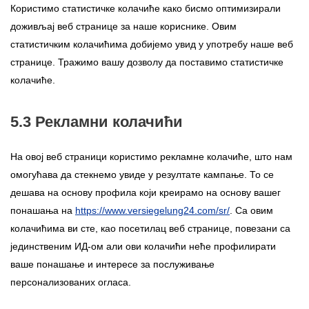
Користимо статистичке колачиће како бисмо оптимизирали
доживљај веб странице за наше кориснике. Овим
статистичким колачићима добијемо увид у употребу наше веб
странице. Тражимо вашу дозволу да поставимо статистичке
колачиће.
5.3 Рекламни колачићи
На овој веб страници користимо рекламне колачиће, што нам
омогућава да стекнемо увиде у резултате кампање. То се
дешава на основу профила који креирамо на основу вашег
понашања на
https://www.versiegelung24.com/sr/
. Са овим
колачићима ви сте, као посетилац веб странице, повезани са
јединственим ИД-ом али ови колачићи неће профилирати
ваше понашање и интересе за послуживање
персонализованих огласа.