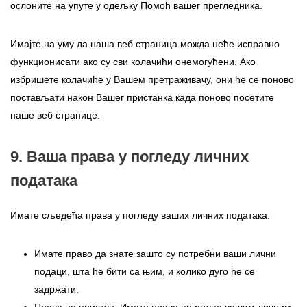
ослоните на упуте у одељку Помоћ вашег прегледника.
Имајте на уму да наша веб страница можда неће исправно
функционисати ако су сви колачићи онемогућени. Ако
избришете колачиће у Вашем претраживачу, они ће се поново
постављати након Вашег пристанка када поново посетите
наше веб странице.
9. Ваша права у погледу личних
података
Имате сљедећа права у погледу ваших личних података:
Имате право да знате зашто су потребни ваши лични
подаци, шта ће бити са њим, и колико дуго ће се
задржати.