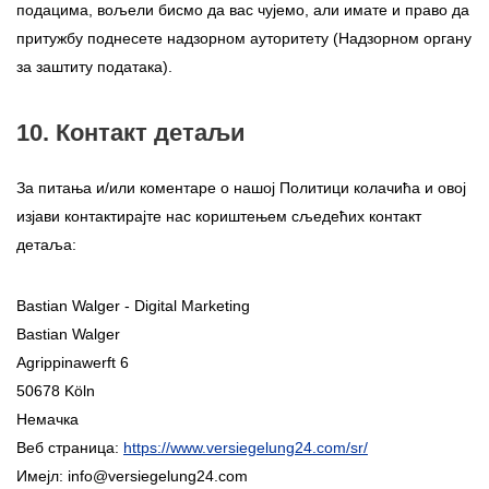
подацима, вољели бисмо да вас чујемо, али имате и право да
притужбу поднесете надзорном ауторитету (Надзорном органу
за заштиту података).
10. Контакт детаљи
За питања и/или коментаре о нашој Политици колачића и овој
изјави контактирајте нас кориштењем сљедећих контакт
детаља:
Bastian Walger - Digital Marketing
Bastian Walger
Agrippinawerft 6
50678 Köln
Немачка
Веб страница:
https://www.versiegelung24.com/sr/
Имејл:
info@
versiegelung24.com