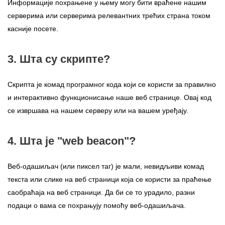
Информације похрањене у њему могу бити враћене нашим
серверима или серверима релевантних трећих страна током
касније посете.
3. Шта су скрипте?
Скрипта је комад програмног кода који се користи за правилно
и интерактивно функционисање наше веб странице. Овај код
се извршава на нашем серверу или на вашем уређају.
4. Шта је "web beacon"?
Веб-одашиљач (или пиксел таг) је мали, невидљиви комад
текста или слике на веб страници која се користи за праћење
саобраћаја на веб страници. Да би се то урадило, разни
подаци о вама се похрањују помоћу веб-одашиљача.