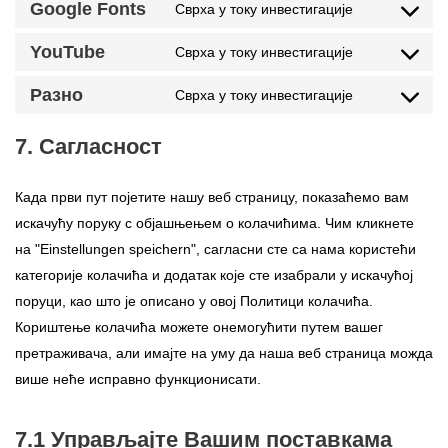
Google Fonts
Сврха у току инвестигације
YouTube
Сврха у току инвестигације
Разно
Сврха у току инвестигације
7. Сагласност
Када први пут појетите нашу веб страницу, показаћемо вам
искачућу поруку с објашњењем о колачићима. Чим кликнете
на "Einstellungen speichern", сагласни сте са нама користећи
категорије колачића и додатак које сте изабрали у искачућој
поруци, као што је описано у овој Политици колачића.
Кориштење колачића можете онемогућити путем вашег
претраживача, али имајте на уму да наша веб страница можда
више неће исправно функционисати.
7.1 Управљајте Вашим поставкама