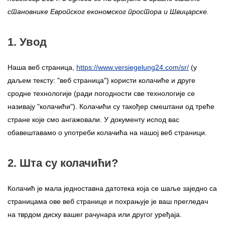
становнике Европског економског простора и Швицарске.
1. Увод
Наша веб страница,
https://www.versiegelung24.com/sr/
(у
даљем тексту: "веб страница") користи колачиће и друге
сродне технологије (ради погодности све технологије се
називају "колачићи"). Колачићи су такођер смештани од треће
стране које смо ангажовали. У документу испод вас
обавештавамо о употреби колачића на нашој веб страници.
2. Шта су колачићи?
Колачић је мала једноставна датотека која се шаље заједно са
страницама ове веб странице и похрањује је ваш прегледач
на тврдом диску вашег рачунара или другог уређаја.