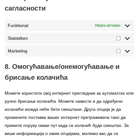
сагласности
Funktional
Увијек активан
Statistiken
Marketing
8. Омогућавање/онемогућавање и
брисање колачића
Можете користити свој интернет прегледник за аутоматско или
ручно брисање колачића. Можете навести и да одређени
колачићи можда неће бити смештани. Друга опција је да
промените поставке вашег интернет претраживача тако да
примите поруку сваки пут када се колачић буде смештао. За
више информација о овим опцијама, молимо вас да се