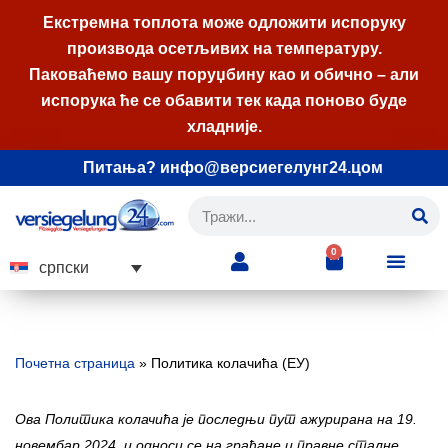
Екстремна топлота може одложити испоруку
производа осетљивих на температуру.
Скочи
Паковаћемо вашу поруџбину као и обично – али
на
испорука ће се обавити тек када поново буде
садржај
хладније.
Питања? инфо@версиегелунг24.цом
0
српски
Почетна страница
»
Политика колачића (ЕУ)
Ова Политика колачића је последњи пут ажурирана на 19.
новембар 2024. и односи се на грађане и правне сталне