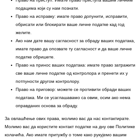
Право на приступ: Имате право приступа вашим личним
подацима који су нам познати.
Право на исправку: имате право допунити, исправити,
обрисати или блокирати ваше личне податке кад год
желите.
Ако нам дате вашу сагласност за обраду ваших података,
имате право да опозвате ту сагласност и да ваше личне
податке обришете.
Право на принос ваших података: имате право затражити
све ваше личне податке од контролора и пренети их у
потпуности другом контролору.
Право на приговор: можете се противити обради ваших
података. Ми се усаглашавамо са овим, осим ако нема
оправданих основа за обраду.
За овлашћење ових права, молимо вас да нас контактирате.
Молимо вас да користите контакт податке на дну ове Политике
колачића. Ако имате притужбу о томе како рукујемо вашим