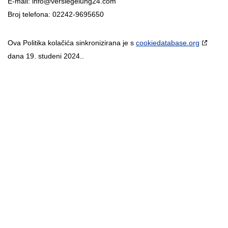
E-mail:
info@
versiegelung24.com
Broj telefona: 02242-9695650
Ova Politika kolačića sinkronizirana je s
cookiedatabase.org
dana 19. studeni 2024..