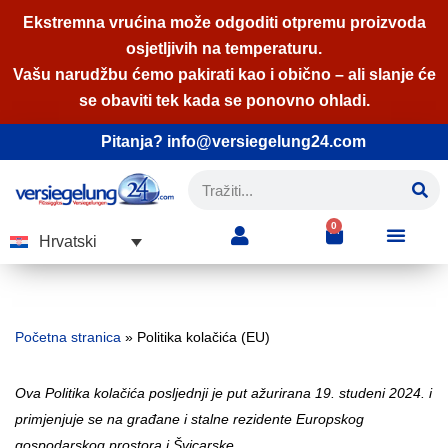
Ekstremna vrućina može odgoditi otpremu proizvoda
osjetljivih na temperaturu.
Skip
Vašu narudžbu ćemo pakirati kao i obično – ali slanje će
to
se obaviti tek kada se ponovno ohladi.
content
Pitanja? info@versiegelung24.com
0
Hrvatski
Početna stranica
»
Politika kolačića (EU)
Ova Politika kolačića posljednji je put ažurirana 19. studeni 2024. i
primjenjuje se na građane i stalne rezidente Europskog
gospodarskog prostora i Švicarske.