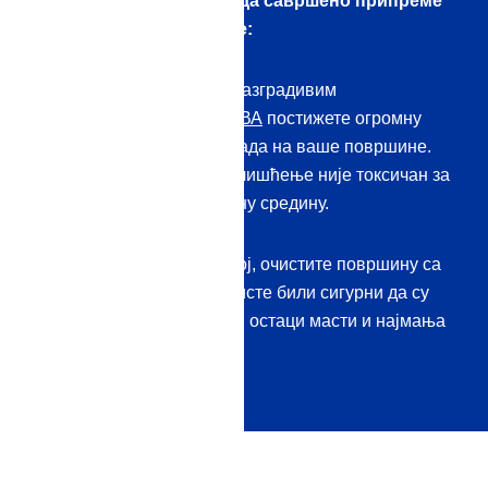
остављања остатака и да савршено припреме
површине за заптивање:
Корак 1:
са потпуно биоразградивим
предчистачем
БИОСАТИВА
постижете огромну
снагу чишћења – без напада на ваше површине.
Еколошки концентрат за чишћење није токсичан за
људе, животиње и животну средину.
Корак 2:
Као завршни слој, очистите површину са
96,6% биоетанола
како бисте били сигурни да су
уклоњени чак и последњи остаци масти и најмања
прљавштина.