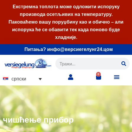
Екстремна топлота може одложити испоруку
производа осетљивих на температуру.
Скочи
Паковаћемо вашу поруџбину као и обично – али
на
испорука ће се обавити тек када поново буде
садржај
хладније.
Питања? инфо@версиегелунг24.цом
0
српски
чишћење прибор