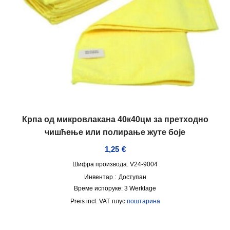
Крпа од микровлакана 40к40цм за претходно
чишћење или полирање жуте боје
1,25
€
Шифра производа: V24-9004
Инвентар :
Доступан
Време испоруке:
3 Werktage
incl. VAT
плус
поштарина