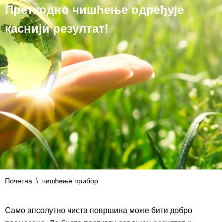
Претходно чишћење одређује
каснији резултат!
Почетна
\
чишћење прибор
Само апсолутно чиста површина може бити добро