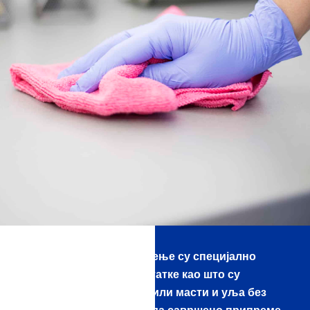
Наша средства за чишћење су специјално
развијена да уклоне остатке као што су
прљавштина, прашина или масти и уља без