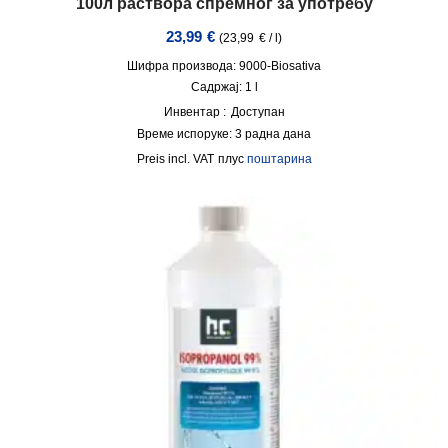
100л раствора спремног за употребу
23,99
€
(
23,99
€
/
l
)
Шифра производа: 9000-Biosativa
Садржај: 1
l
Инвентар :
Доступан
Време испоруке:
3 радна дана
incl. VAT
плус
поштарина