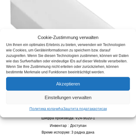
Cookie-Zustimmung verwalten
Um Ihnen ein optimales Erlebnis zu bieten, verwenden wir Technologien
wie Cookies, um Geräteinformationen zu speichern bzw. darauf
zuzugreifen. Wenn Sie diesen Technologien zustimmen, können wir Daten
wie das Surfverhalten oder eindeutige IDs auf dieser Website verarbeiten.
Wenn Sie Ihre Zustimmung nicht erteilen oder zurückziehen, können
bestimmte Merkmale und Funktionen beeinträchtigt werden.
Akzeptieren
Einstellungen verwalten
В24 гумица за прљавштину 100к70к30мм
0,99
€
Политика колачића
Заштита података
отисак
Шифра производа: V24-9020-1
Инвентар :
Доступан
Време испоруке:
3 радна дана