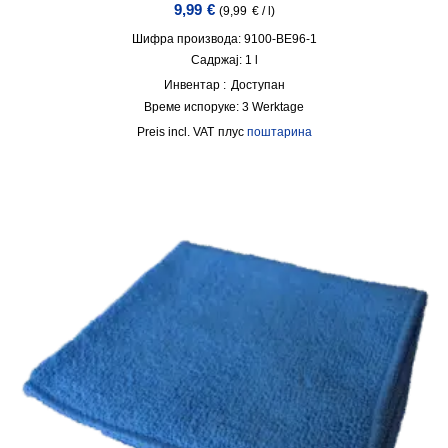
9,99
€
(
9,99
€
/
l
)
Шифра производа: 9100-BE96-1
Садржај: 1
l
Инвентар :
Доступан
Време испоруке:
3 Werktage
incl. VAT
плус
поштарина