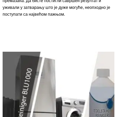
премазана. Да бисте постигли савршен резултат и
уживали у затварању што је дуже могуће, неопходно је
поступати са највећом пажњом.