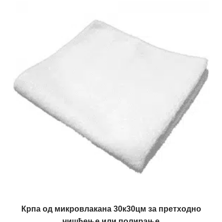
Крпа од микровлакана 30к30цм за претходно
чишћење или полирање