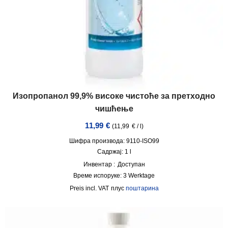
Изопропанол 99,9% високе чистоће за претходно
чишћење
11,99
€
(
11,99
€
/
l
)
Шифра производа: 9110-ISO99
Садржај: 1
l
Инвентар :
Доступан
Време испоруке:
3 Werktage
incl. VAT
плус
поштарина