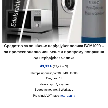
Средство за чишћење нерђајућег челика БЛУ1000 –
за професионално чишћење и припрему површина
од нерђајућег челика
49,99
€
(
49,99
€
/
l
)
Шифра производа: 9001-BLU1000
Садржај: 1
l
Инвентар :
Доступан
Време испоруке:
3 Werktage
incl. VAT
плус
поштарина