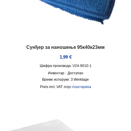
Сунђер за наношење 95к40к23мм
1,99
€
Шифра производа: V24-9010-1
Инвентар :
Доступан
Време испоруке:
3 Werktage
incl. VAT
плус
поштарина