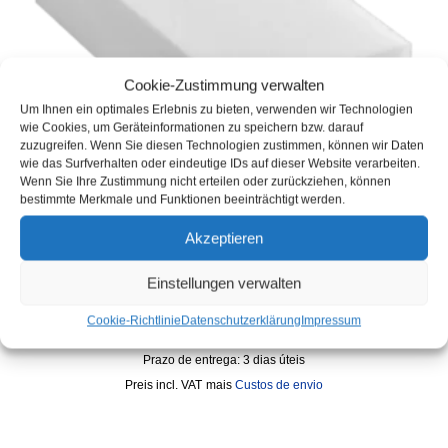
Cookie-Zustimmung verwalten
Um Ihnen ein optimales Erlebnis zu bieten, verwenden wir Technologien
wie Cookies, um Geräteinformationen zu speichern bzw. darauf
zuzugreifen. Wenn Sie diesen Technologien zustimmen, können wir Daten
wie das Surfverhalten oder eindeutige IDs auf dieser Website verarbeiten.
Wenn Sie Ihre Zustimmung nicht erteilen oder zurückziehen, können
bestimmte Merkmale und Funktionen beeinträchtigt werden.
Akzeptieren
V24 Apagador de sujidade 100x70x30mm
Einstellungen verwalten
0,99
€
REF: V24-9020-1
Cookie-Richtlinie
Datenschutzerklärung
Impressum
Inventário :
Em stock
Prazo de entrega:
3 dias úteis
incl. VAT
mais
Custos de envio