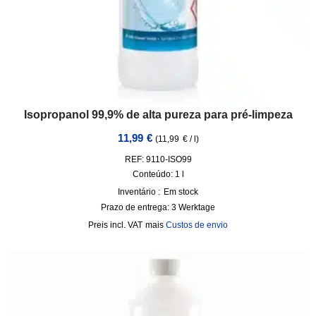
Isopropanol 99,9% de alta pureza para pré-limpeza
11,99
€
(
11,99
€
/
l
)
REF: 9110-ISO99
Conteúdo: 1
l
Inventário :
Em stock
Prazo de entrega:
3 Werktage
incl. VAT
mais
Custos de envio