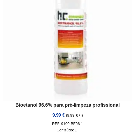
Bioetanol 96,6% para pré-limpeza profissional
9,99
€
(
9,99
€
/
l
)
REF: 9100-BE96-1
Conteúdo: 1
l