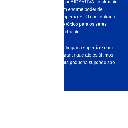
Passo 1:
Com o pré-limpador
BIOSATIVA
, totalmente
biodegradável, obtém-se um enorme poder de
limpeza – sem agredir as superfícies. O concentrado
de limpeza ecológico não é tóxico para os seres
humanos, os animais e o ambiente.
Etapa 2:
Como passo final, limpar a superfície com
96,6% de bioetanol
para garantir que até os últimos
vestígios de gordura e a mais pequena sujidade são
removidos.