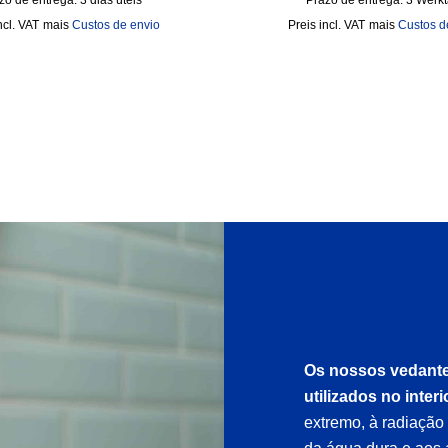
zo de entrega:
3 dias úteis
Prazo de entrega:
3 Werk
ncl. VAT
mais
Custos de envio
incl. VAT
mais
Custos d
Os nossos vedante
utilizados no interi
extremo, à radiação