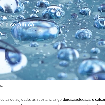
ro e cerâmica
o
ca
rtículas de sujidade, as substâncias gordurosas/oleosas, o calc