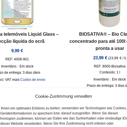
a telemóveis Liquid Glass –
BIOSATIVA® – Bio Cle
ecção líquida do ecrã
concentrado para até 100l
pronta a usar
9,99
€
23,99
€
(
23,99
€
/
l
)
REF: 4008-901
Inventário :
Em stock
REF: 9000-Biosativa
Conteúdo: 1
l
zo de entrega:
3 dias úteis
Inventário :
Em stock
ncl. VAT
mais
Custos de envio
Prazo de entrega:
3 dias ú
incl. VAT
mais
Custos d
Cookie-Zustimmung verwalten
Ihnen ein optimales Erlebnis zu bieten, verwenden wir Technologien wie Cookies,
Geräteinformationen zu speichern bzw. darauf zuzugreifen. Wenn Sie diesen
hnologien zustimmen, können wir Daten wie das Surfverhalten oder eindeutige ID
 dieser Website verarbeiten. Wenn Sie Ihre Zustimmung nicht erteilen oder