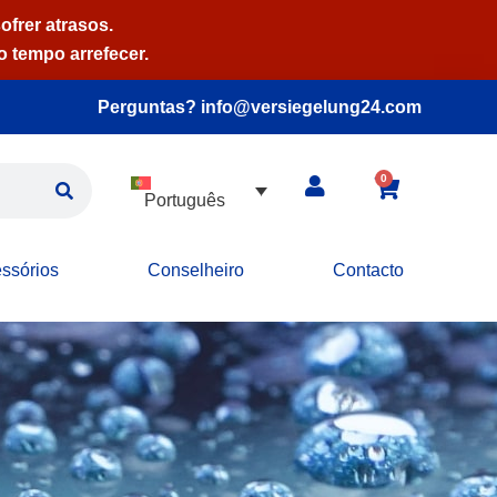
ofrer atrasos.
 tempo arrefecer.
Perguntas? info@versiegelung24.com
0
Português
ssórios
Conselheiro
Contacto