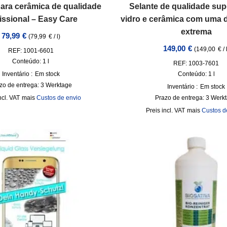
ara cerâmica de qualidade
Selante de qualidade sup
issional – Easy Care
vidro e cerâmica com uma d
extrema
79,99
€
(
79,99
€
/
l
)
149,00
€
(
149,00
€
/
REF: 1001-6601
Conteúdo: 1
l
REF: 1003-7601
Inventário :
Em stock
Conteúdo: 1
l
zo de entrega:
3 Werktage
Inventário :
Em stock
ncl. VAT
mais
Custos de envio
Prazo de entrega:
3 Werk
incl. VAT
mais
Custos d