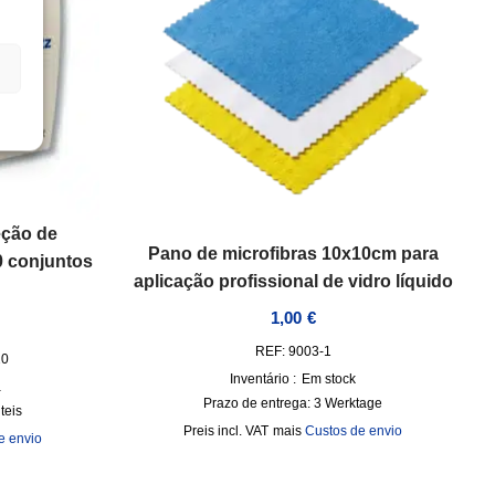
ção de
Pano de microfibras 10x10cm para
20 conjuntos
aplicação profissional de vidro líquido
1,00
€
REF: 9003-1
20
Inventário :
Em stock
a
Prazo de entrega:
3 Werktage
teis
incl. VAT
mais
Custos de envio
e envio