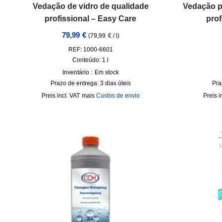
Vedação de vidro de qualidade
Vedação p
profissional – Easy Care
prof
79,99
€
(
79,99
€
/
l
)
REF: 1000-6601
Conteúdo: 1
l
Inventário :
Em stock
Prazo de entrega:
3 dias úteis
Pra
incl. VAT
mais
Custos de envio
i