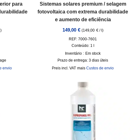
erior para
Sistemas solares premium / selagem
urabilidade
fotovoltaica com extrema durabilidade
e aumento de eficiência
149,00
€
l
)
(
149,00
€
/
l
)
REF: 7000-7601
Conteúdo: 1
l
Inventário :
Em stock
tage
Prazo de entrega:
3 dias úteis
e envio
incl. VAT
mais
Custos de envio