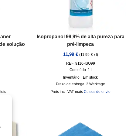
aner –
Isopropanol 99,9% de alta pureza para
 de solução
pré-limpeza
11,99
€
(
11,99
€
/
l
)
REF: 9110-ISO99
Conteúdo: 1
l
Inventário :
Em stock
Prazo de entrega:
3 Werktage
teis
incl. VAT
mais
Custos de envio
e envio
s