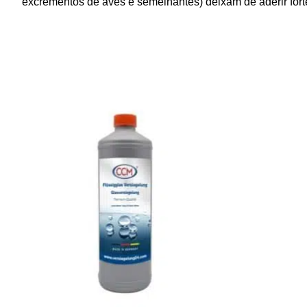
excrementos de aves e semelhantes) deixam de aderir fort