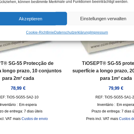
ückziehen, können bestimmte Merkmale und Funktionen beeinträchtigt werden.
Akzeptieren
Einstellungen verwalten
Cookie-Richtlinie
Datenschutzerklärung
Impressum
T® SG-55 Protecção de
TiOSEPT® SG-55 prote
a longo prazo, 10 conjuntos
superfície a longo prazo, 
para 2m² cada
para 1m² cada
78,99
€
79,99
€
EF: TiOS-SG55-SA2-10
REF: TiOS-SG55-SA1-
Inventário :
Em espera
Inventário :
Em esper
zo de entrega:
7 dias úteis
Prazo de entrega:
7 dias ú
ncl. VAT
mais
Custos de envio
incl. VAT
mais
Custos d