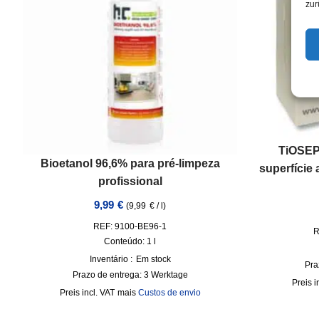
zur
TiOSEP
Bioetanol 96,6% para pré-limpeza
superfície 
profissional
9,99
€
(
9,99
€
/
l
)
REF: 9100-BE96-1
R
Conteúdo: 1
l
Inventário :
Em stock
Pra
Prazo de entrega:
3 Werktage
i
incl. VAT
mais
Custos de envio