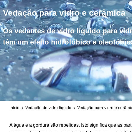
Vedação para vidro e cerâmica
Os vedantes de vidro líquido para vid
têm um efeito hidrofóbico e oleofóbic
Início
\
Vedação de vidro líquido
\
Vedação para vidro e cerâmi
A água e a gordura são repelidas. Isto significa que as pa