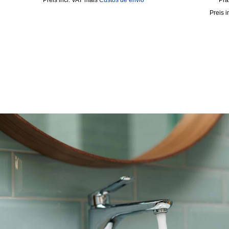
incl. VAT
mais
Custos de envio
Pra
i