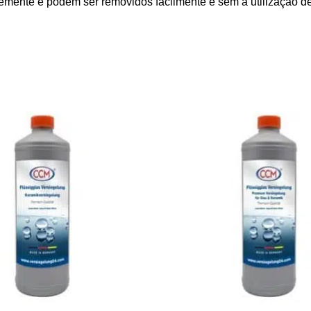
emente e podem ser removidos facilmente e sem a utilização d