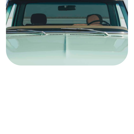
Para el sellado de sistemas solares
Nuestro sellador de lunas está especialmente
diseñado para la conducción. Esto significa que el
agua simplemente se desliza a velocidades de 70
km/h y superiores sin tener que utilizar los
limpiaparabrisas. Más información