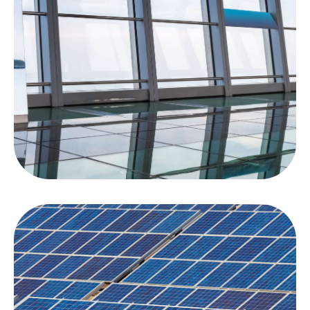
duchas, lavabos y espejos, así como piscinas,
baldosas cerámicas y superficies cerámicas en
cocinas.
Acerca del sellado cerámico
También disponible si necesita mayor
durabilidad:
Sellador de alta calidad muy eficaz para vidrio y
cerámica. Perfectamente adecuado para todas las