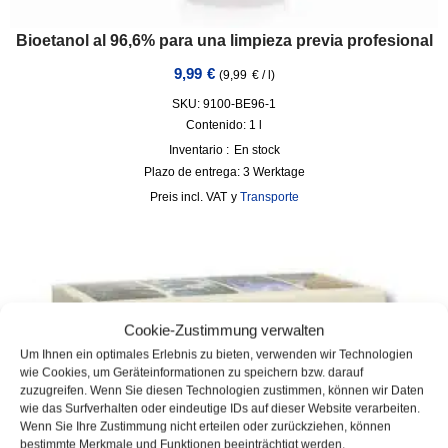
Bioetanol al 96,6% para una limpieza previa profesional
9,99
€
(
9,99
€
/
l
)
SKU: 9100-BE96-1
Contenido: 1
l
Inventario :
En stock
Plazo de entrega:
3 Werktage
incl. VAT
y
Transporte
Cookie-Zustimmung verwalten
Um Ihnen ein optimales Erlebnis zu bieten, verwenden wir Technologien
wie Cookies, um Geräteinformationen zu speichern bzw. darauf
zuzugreifen. Wenn Sie diesen Technologien zustimmen, können wir Daten
wie das Surfverhalten oder eindeutige IDs auf dieser Website verarbeiten.
Wenn Sie Ihre Zustimmung nicht erteilen oder zurückziehen, können
bestimmte Merkmale und Funktionen beeinträchtigt werden.