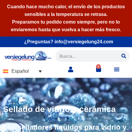
Cuando hace mucho calor, el envío de los productos
sensibles a la temperatura se retrasa.
Saltar
Preparamos tu pedido como siempre, pero no lo
al
enviaremos hasta que vuelva a hacer más fresco.
contenido
¿Preguntas? info@versiegelung24.com
0
Español
Sellado de vidrio y cerámica
Los selladores líquidos para vidrio y