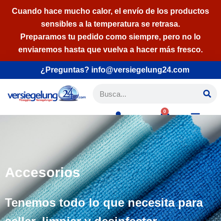
Cuando hace mucho calor, el envío de los productos
sensibles a la temperatura se retrasa.
Saltar
Preparamos tu pedido como siempre, pero no lo
al
enviaremos hasta que vuelva a hacer más fresco.
contenido
¿Preguntas? info@versiegelung24.com
0
Español
Accesorios
Tenemos todo lo que necesita para