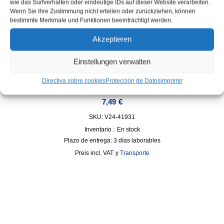
wie das Surfverhalten oder eindeutige IDs auf dieser Website verarbeiten.
Wenn Sie Ihre Zustimmung nicht erteilen oder zurückziehen, können
bestimmte Merkmale und Funktionen beeinträchtigt werden.
Akzeptieren
Einstellungen verwalten
Directiva sobre cookies
Protección de Datos
imprimir
Gafas de seguridad BASIC lente transparente
7,49
€
SKU: V24-41931
Inventario :
En stock
Plazo de entrega:
3 días laborables
incl. VAT
y
Transporte