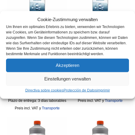
Cookie-Zustimmung verwalten
Um Ihnen ein optimales Erlebnis zu bieten, verwenden wir Technologien
wie Cookies, um Geräteinformationen zu speichern bzw. darauf
zuzugreifen. Wenn Sie diesen Technologien zustimmen, können wir Daten
Autocaravana / Caravana /
Pulimento y sellador
wie das Surfverhalten oder eindeutige IDs auf dieser Website verarbeiten.
Camper especial pulido y
especial para pintura de
Wenn Sie Ihre Zustimmung nicht erteilen oder zurückziehen, können
sellado de calidad
coches 2en1
bestimmte Merkmale und Funktionen beeinträchtigt werden.
profesional
99,00
€
(
99,00
€
/
l
)
Akzeptieren
99,00
€
(
99,00
€
/
l
)
SKU: 2000-7660-1000
Einstellungen verwalten
Contenido: 1
l
SKU: 2001-7660-1000
Contenido: 1
l
Inventario :
En stock
Directiva sobre cookies
Protección de Datos
imprimir
Plazo de entrega:
3 días laborables
Inventario :
En stock
Plazo de entrega:
3 días laborables
incl. VAT
y
Transporte
incl. VAT
y
Transporte