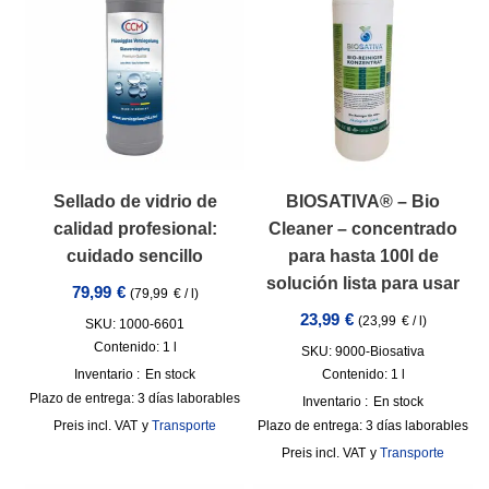
Sellado de vidrio de
BIOSATIVA® – Bio
calidad profesional:
Cleaner – concentrado
cuidado sencillo
para hasta 100l de
solución lista para usar
79,99
€
(
79,99
€
/
l
)
23,99
€
(
23,99
€
/
l
)
SKU: 1000-6601
Contenido: 1
l
SKU: 9000-Biosativa
Inventario :
En stock
Contenido: 1
l
Plazo de entrega:
3 días laborables
Inventario :
En stock
incl. VAT
y
Transporte
Plazo de entrega:
3 días laborables
incl. VAT
y
Transporte