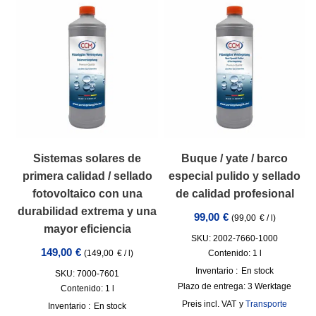
Sistemas solares de
Buque / yate / barco
primera calidad / sellado
especial pulido y sellado
fotovoltaico con una
de calidad profesional
durabilidad extrema y una
99,00
€
(
99,00
€
/
l
)
mayor eficiencia
SKU: 2002-7660-1000
149,00
€
Contenido: 1
l
(
149,00
€
/
l
)
Inventario :
En stock
SKU: 7000-7601
Plazo de entrega:
3 Werktage
Contenido: 1
l
incl. VAT
y
Transporte
Inventario :
En stock