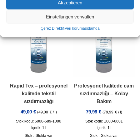
Akzeptieren
incl. VAT
artı
Nakliye
Einstellungen verwalten
Çerez Direktifi
Veri koruması
damga
Rapid Tex – profesyonel
Profesyonel kalitede cam
kalitede tekstil
sızdırmazlığı – Kolay
sızdırmazlığı
Bakım
49,00
€
79,99
€
(
49,00
€
/
l
)
(
79,99
€
/
l
)
Stok kodu: 6000-689-1000
Stok kodu: 1000-6601
İçerik: 1
l
İçerik: 1
l
Stok :
Stokta var
Stok :
Stokta var