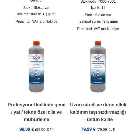
İçerik: 1
l
Stok kodu: 7000-7601
Stok :
Stokta var
İçerik: 1
l
Teslimat süresi:
3 iş günü
Stok :
Stokta var
incl. VAT
artı
Nakliye
Teslimat süresi:
3 iş günü
incl. VAT
artı
Nakliye
Profesyonel kalitede gemi
Uzun süreli ve derin etkili
/ yat / tekne özel cila ve
kaldırım taşı sızdırmazlığı
mühürleme
– üstün kalite
99,00
€
79,99
€
(
99,00
€
/
l
)
(
79,99
€
/
l
)