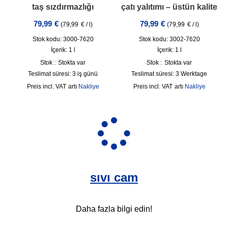
taş sızdırmazlığı
çatı yalıtımı – üstün kalite
79,99
€
79,99
€
(
79,99
€
/
l
)
(
79,99
€
/
l
)
Stok kodu: 3000-7620
Stok kodu: 3002-7620
İçerik: 1
l
İçerik: 1
l
Stok :
Stokta var
Stok :
Stokta var
Teslimat süresi:
3 iş günü
Teslimat süresi:
3 Werktage
incl. VAT
artı
Nakliye
incl. VAT
artı
Nakliye
sıvı cam
Daha fazla bilgi edin!