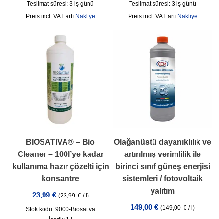
Teslimat süresi:
3 iş günü
Teslimat süresi:
3 iş günü
incl. VAT
artı
Nakliye
incl. VAT
artı
Nakliye
BIOSATIVA® – Bio
Olağanüstü dayanıklılık ve
Cleaner – 100l’ye kadar
artırılmış verimlilik ile
kullanıma hazır çözelti için
birinci sınıf güneş enerjisi
konsantre
sistemleri / fotovoltaik
yalıtım
23,99
€
(
23,99
€
/
l
)
149,00
€
(
149,00
€
/
l
)
Stok kodu: 9000-Biosativa