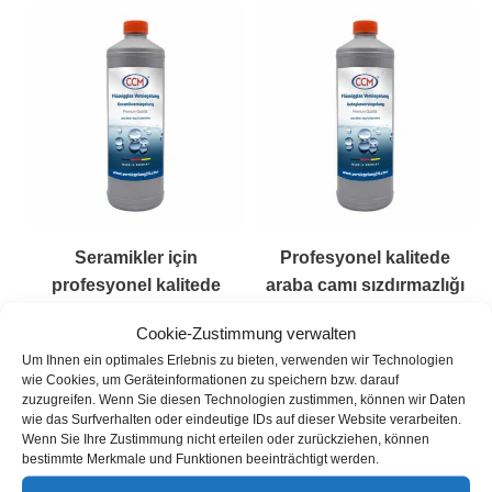
Seramikler için
Profesyonel kalitede
profesyonel kalitede
araba camı sızdırmazlığı
sızdırmazlık – Kolay
149,00
€
(
149,00
€
/
l
)
Cookie-Zustimmung verwalten
Bakım
Stok kodu: 1002-7601
Um Ihnen ein optimales Erlebnis zu bieten, verwenden wir Technologien
79,99
€
İçerik: 1
l
(
79,99
€
/
l
)
wie Cookies, um Geräteinformationen zu speichern bzw. darauf
zuzugreifen. Wenn Sie diesen Technologien zustimmen, können wir Daten
Stok :
Stokta var
Stok kodu: 1001-6601
wie das Surfverhalten oder eindeutige IDs auf dieser Website verarbeiten.
Teslimat süresi:
3 Werktage
İçerik: 1
l
Wenn Sie Ihre Zustimmung nicht erteilen oder zurückziehen, können
incl. VAT
artı
Nakliye
bestimmte Merkmale und Funktionen beeinträchtigt werden.
Stok :
Stokta var
Teslimat süresi:
3 Werktage