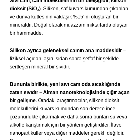
Sıvı cam, cam moleküllerinin bir bileşiğidir, silikon
dioksit (SiO₂).
Silikon, saf kuvars kumundan çıkarılan
ve dünya kütlesinin yaklaşık %15’ini oluşturan bir
mineraldir. Doğal olarak muazzam miktarlarda oluşan
bir hammadde.
Silikon ayrıca geleneksel camın ana maddesidir –
fiziksel açıdan, aşırı ısıdan sonra şeffaf bir şekilde
sertleşen mineral bir sıvıdır.
Bununla birlikte, yeni sıvı cam oda sıcaklığında
zaten sıvıdır – Alman nanoteknolojisinde çığır açan
bir gelişme.
Oradaki araştırmacılar, silikon dioksit
moleküllerini kuvars kumundan son derece ince
çözünürlükte çıkarmak ve daha sonra bunları su veya
alkolle karıştırmak için bir yöntem geliştirdiler. İlave
nanopartiküller veya diğer maddeler gerekli değildir.