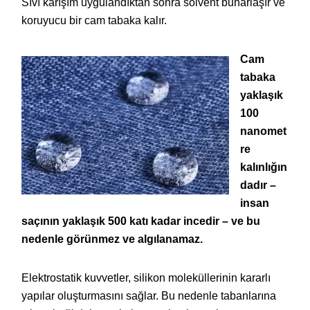
Sıvı karışım uygulandıktan sonra solvent buharlaşır ve
koruyucu bir cam tabaka kalır.
Cam
tabaka
yaklaşık
100
nanomet
re
kalınlığın
dadır –
insan
saçının yaklaşık 500 katı kadar incedir – ve bu
nedenle görünmez ve algılanamaz.
Elektrostatik kuvvetler, silikon moleküllerinin kararlı
yapılar oluşturmasını sağlar. Bu nedenle tabanlarına