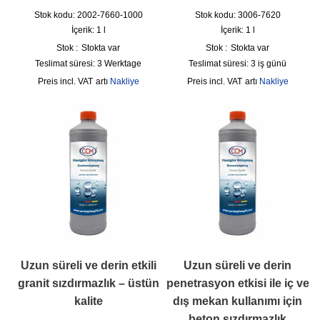
Stok kodu: 2002-7660-1000
Stok kodu: 3006-7620
İçerik: 1
l
İçerik: 1
l
Stok :
Stokta var
Stok :
Stokta var
Teslimat süresi:
3 Werktage
Teslimat süresi:
3 iş günü
incl. VAT
artı
Nakliye
incl. VAT
artı
Nakliye
Uzun süreli ve derin etkili
Uzun süreli ve derin
granit sızdırmazlık – üstün
penetrasyon etkisi ile iç ve
kalite
dış mekan kullanımı için
beton sızdırmazlık