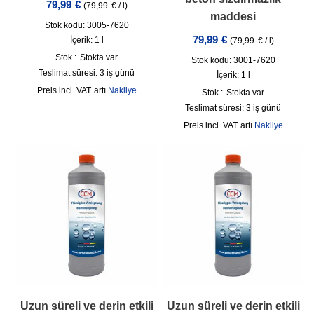
79,99
€
(
79,99
€
/
l
)
maddesi
Stok kodu: 3005-7620
79,99
€
İçerik: 1
l
(
79,99
€
/
l
)
Stok :
Stokta var
Stok kodu: 3001-7620
Teslimat süresi:
3 iş günü
İçerik: 1
l
incl. VAT
artı
Nakliye
Stok :
Stokta var
Teslimat süresi:
3 iş günü
incl. VAT
artı
Nakliye
Uzun süreli ve derin etkili
Uzun süreli ve derin etkili