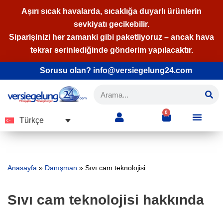
Aşırı sıcak havalarda, sıcaklığa duyarlı ürünlerin
sevkiyatı gecikebilir.
İçeriğe
Siparişinizi her zamanki gibi paketliyoruz – ancak hava
geç
tekrar serinlediğinde gönderim yapılacaktır.
Sorusu olan? info@versiegelung24.com
0
Türkçe
Anasayfa
»
Danışman
»
Sıvı cam teknolojisi
Sıvı cam teknolojisi hakkında