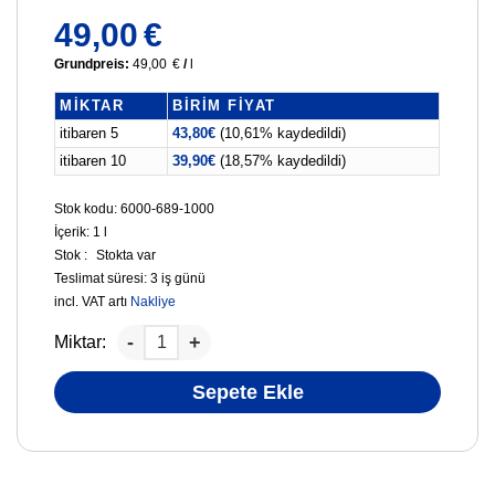
49,00
€
Grundpreis:
49,00
€
/
l
MIKTAR
BIRIM FIYAT
itibaren 5
43,80
€
(10,61% kaydedildi)
itibaren 10
39,90
€
(18,57% kaydedildi)
Stok kodu: 6000-689-1000
İçerik: 1
l
Stok :
Stokta var
Teslimat süresi:
3 iş günü
incl. VAT
artı
Nakliye
Miktar:
Sepete Ekle