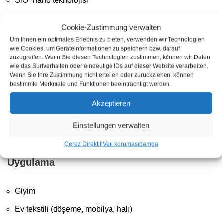
SiO² nano teknolojisi
Kir parçacıklarının nüfuz etmesine karşı liflerin korunması
Cookie-Zustimmung verwalten
Basit uygulama
Um Ihnen ein optimales Erlebnis zu bieten, verwenden wir Technologien
wie Cookies, um Geräteinformationen zu speichern bzw. darauf
Mekanik strese bağlı olarak uzun raf ömrü
zuzugreifen. Wenn Sie diesen Technologien zustimmen, können wir Daten
wie das Surfverhalten oder eindeutige IDs auf dieser Website verarbeiten.
Wenn Sie Ihre Zustimmung nicht erteilen oder zurückziehen, können
bestimmte Merkmale und Funktionen beeinträchtigt werden.
Teslimat kapsamı: 1 x litrelik şişe 1 x pompalı püskürtme
Akzeptieren
başlığı
Einstellungen verwalten
Çerez Direktifi
Veri koruması
damga
Uygulama
Giyim
Ev tekstili (döşeme, mobilya, halı)