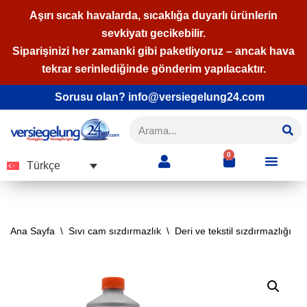
Aşırı sıcak havalarda, sıcaklığa duyarlı ürünlerin
sevkiyatı gecikebilir.
İçeriğe
Siparişinizi her zamanki gibi paketliyoruz – ancak hava
geç
tekrar serinlediğinde gönderim yapılacaktır.
Sorusu olan? info@versiegelung24.com
0
Türkçe
Ana Sayfa
\
Sıvı cam sızdırmazlık
\
Deri ve tekstil sızdırmazlığı
\