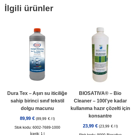
İlgili ürünler
Dura Tex – Aşırı su iticiliğe
BIOSATIVA® – Bio
sahip birinci sınıf tekstil
Cleaner – 100l’ye kadar
dolgu macunu
kullanıma hazır çözelti için
konsantre
89,99
€
(
89,99
€
/
l
)
23,99
€
(
23,99
€
/
l
)
Stok kodu: 6002-7689-1000
İçerik: 1
l
Stok kodu: 9000-Biosativa