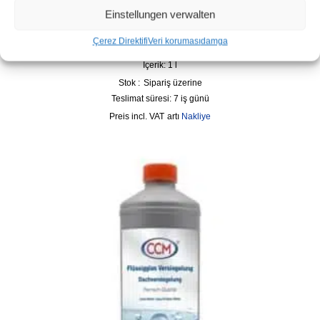
Monument Stone – Taş ve Beton Sıvı Cam Mühürleyen
Einstellungen verwalten
89,99
€
(
89,99
€
/
l
)
Çerez Direktifi
Veri koruması
damga
Stok kodu: 3009-8637-1
İçerik: 1
l
Stok :
Sipariş üzerine
Teslimat süresi:
7 iş günü
incl. VAT
artı
Nakliye