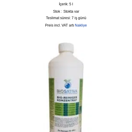
İçerik: 5
l
Stok :
Stokta var
Teslimat süresi:
7 iş günü
incl. VAT
artı
Nakliye