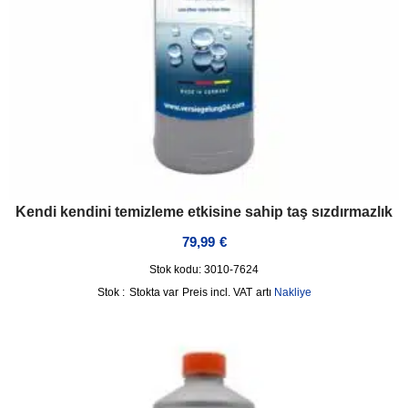
Kendi kendini temizleme etkisine sahip taş sızdırmazlık
79,99
€
Stok kodu: 3010-7624
Stok :
Stokta var
incl. VAT
artı
Nakliye