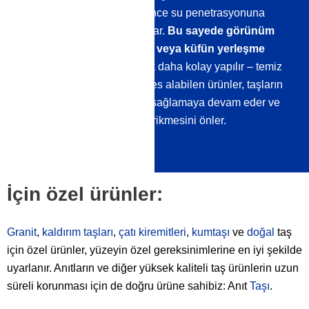
aşınmaya ve her şeyden önce su penetrasyonuna
karşı optimum koruma sağlar.
Bu sayede görünüm
korunur ve yosun, yosun veya küfün yerleşme
şansı kalmaz.
Temizlik çok daha kolay yapılır – temiz
su genellikle yeterlidir. Nefes alabilen ürünler, taşların
doğal nem düzenlemesini sağlamaya devam eder ve
böylece yükselen nemin birikmesini önler.
İçin özel ürünler:
Granit
,
kaldırım taşları
,
çatı kiremitleri
,
kumtaşı
ve
doğal
taş
için özel ürünler, yüzeyin özel gereksinimlerine en iyi şekilde
uyarlanır. Anıtların ve diğer yüksek kaliteli taş ürünlerin uzun
süreli korunması için de doğru ürüne sahibiz: Anıt
Taşı
.