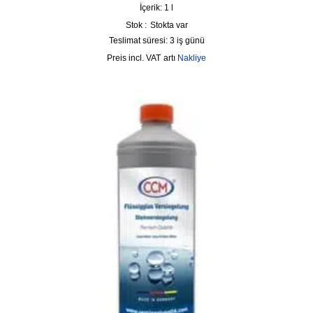
İçerik: 1
l
Stok :
Stokta var
Teslimat süresi:
3 iş günü
incl. VAT
artı
Nakliye