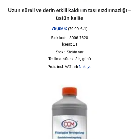
Uzun süreli ve derin etkili kaldırım taşı sızdırmazlığı –
üstün kalite
79,99
€
(
79,99
€
/
l
)
Stok kodu: 3006-7620
İçerik: 1
l
Stok :
Stokta var
Teslimat süresi:
3 iş günü
incl. VAT
artı
Nakliye