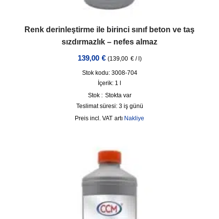
Renk derinleştirme ile birinci sınıf beton ve taş
sızdırmazlık – nefes almaz
139,00
€
(
139,00
€
/
l
)
Stok kodu: 3008-704
İçerik: 1
l
Stok :
Stokta var
Teslimat süresi:
3 iş günü
incl. VAT
artı
Nakliye