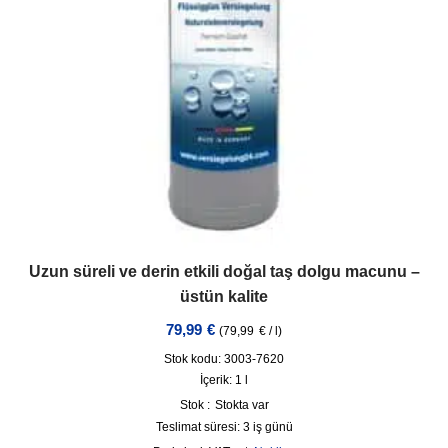
Uzun süreli ve derin etkili doğal taş dolgu macunu –
üstün kalite
79,99
€
(
79,99
€
/
l
)
Stok kodu: 3003-7620
İçerik: 1
l
Stok :
Stokta var
Teslimat süresi:
3 iş günü