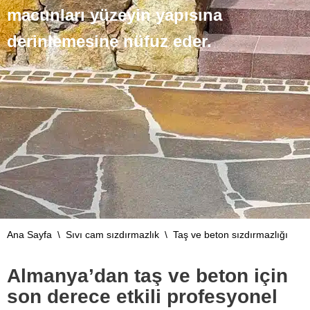
macunları yüzeyin yapısına
derinlemesine nüfuz eder.
Ana Sayfa
\
Sıvı cam sızdırmazlık
\
Taş ve beton sızdırmazlığı
Almanya’dan taş ve beton için
son derece etkili profesyonel