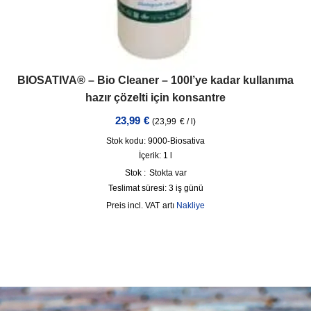
BIOSATIVA® – Bio Cleaner – 100l’ye kadar kullanıma
hazır çözelti için konsantre
23,99
€
(
23,99
€
/
l
)
Stok kodu: 9000-Biosativa
İçerik: 1
l
Stok :
Stokta var
Teslimat süresi:
3 iş günü
incl. VAT
artı
Nakliye