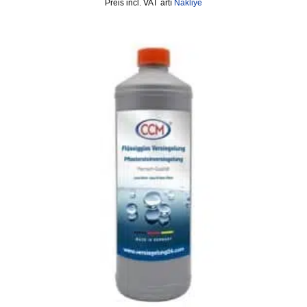
incl. VAT
artı
Nakliye