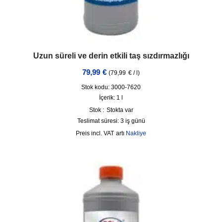
Uzun süreli ve derin etkili taş sızdırmazlığı
79,99
€
(
79,99
€
/
l
)
Stok kodu: 3000-7620
İçerik: 1
l
Stok :
Stokta var
Teslimat süresi:
3 iş günü
incl. VAT
artı
Nakliye