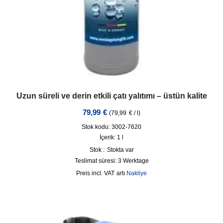
Uzun süreli ve derin etkili çatı yalıtımı – üstün kalite
79,99
€
(
79,99
€
/
l
)
Stok kodu: 3002-7620
İçerik: 1
l
Stok :
Stokta var
Teslimat süresi:
3 Werktage
incl. VAT
artı
Nakliye