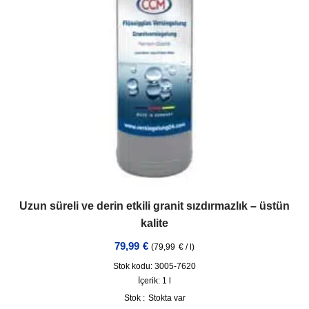
Uzun süreli ve derin etkili granit sızdırmazlık – üstün
kalite
79,99
€
(
79,99
€
/
l
)
Stok kodu: 3005-7620
İçerik: 1
l
Stok :
Stokta var