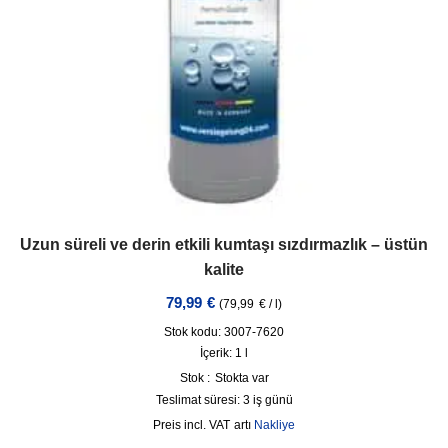
Uzun süreli ve derin etkili kumtaşı sızdırmazlık – üstün
kalite
79,99
€
(
79,99
€
/
l
)
Stok kodu: 3007-7620
İçerik: 1
l
Stok :
Stokta var
Teslimat süresi:
3 iş günü
incl. VAT
artı
Nakliye