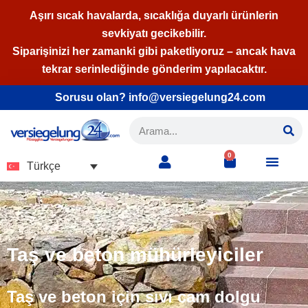
Aşırı sıcak havalarda, sıcaklığa duyarlı ürünlerin
sevkiyatı gecikebilir.
İçeriğe
Siparişinizi her zamanki gibi paketliyoruz – ancak hava
geç
tekrar serinlediğinde gönderim yapılacaktır.
Sorusu olan? info@versiegelung24.com
0
Türkçe
Taş ve beton mühürleyiciler
Taş ve beton için sıvı cam dolgu