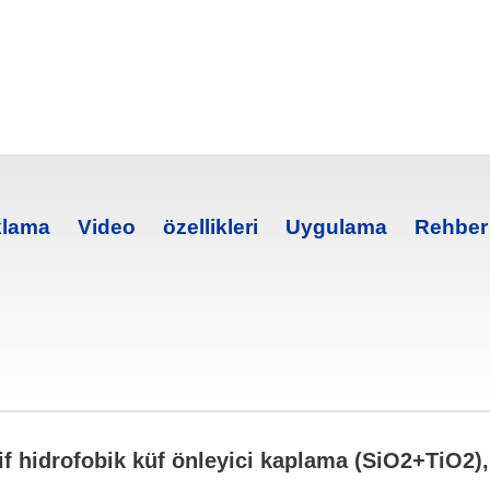
klama
Video
özellikleri
Uygulama
Rehber
f hidrofobik küf önleyici kaplama (SiO2+TiO2), 