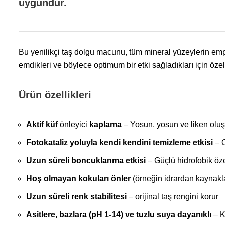
uygundur.
Bu yenilikçi taş dolgu macunu, tüm mineral yüzeylerin empr
emdikleri ve böylece optimum bir etki sağladıkları için özell
Ürün özellikleri
Aktif küf
önleyici
kaplama
– Yosun, yosun ve liken olu
Fotokataliz yoluyla kendi kendini temizleme etkisi
– O
Uzun süreli boncuklanma etkisi
– Güçlü hidrofobik öze
Hoş olmayan kokuları önler
(örneğin idrardan kaynak
Uzun süreli renk stabilitesi
– orijinal taş rengini korur
Asitlere, bazlara (pH 1-14) ve tuzlu suya dayanıklı
– K