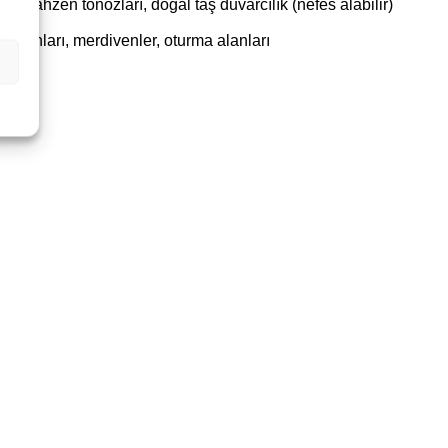
ihi mahzen tonozları, doğal taş duvarcılık (nefes alabilir)
ş alanları, merdivenler, oturma alanları