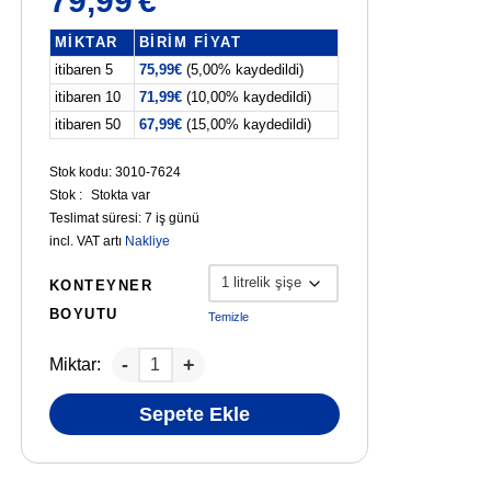
79,99
€
MIKTAR
BIRIM FIYAT
itibaren 5
75,99
€
(5,00% kaydedildi)
itibaren 10
71,99
€
(10,00% kaydedildi)
itibaren 50
67,99
€
(15,00% kaydedildi)
Stok kodu: 3010-7624
Stok :
Stokta var
Teslimat süresi:
7 iş günü
incl. VAT
artı
Nakliye
KONTEYNER
BOYUTU
Temizle
Miktar:
Sepete Ekle