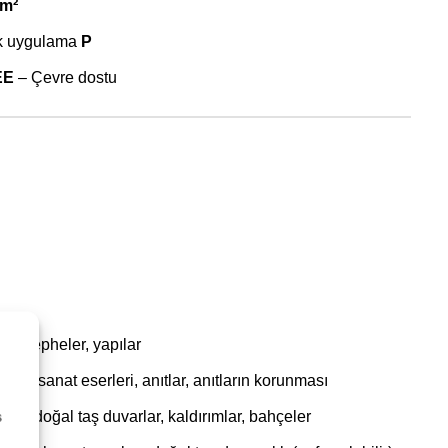
 m²
k uygulama
P
EE
– Çevre dostu
ar, cepheler, yapılar
, taş sanat eserleri, anıtlar, anıtların korunması
kalar, doğal taş duvarlar, kaldırımlar, bahçeler
s