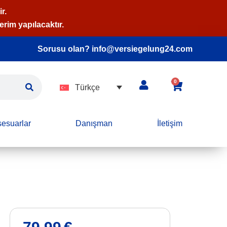
r.
rim yapılacaktır.
Sorusu olan? info@versiegelung24.com
0
Türkçe
esuarlar
Danışman
İletişim