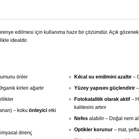
enye edilmesi için kullanıma hazır bir çözümdür. Açık gözenekli
ikle idealdir.
şumunu önler
Kılcal su emilimini azaltır
– 
rganik kirleri ağartır
Yüzey yapısını güçlendirir
–
llikler
Fotokatalitik olarak aktif
– H₂
kalitesini artırır
lanan) – koku
önleyici
etki
Nefes
alabilir – Doğal nem al
Optikler korunur
– mat, şeff
imyasal direnç