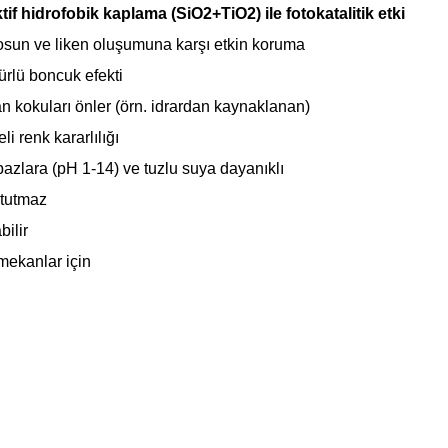
tif hidrofobik kaplama (SiO2+TiO2) ile
fotokatalitik etki
sun ve liken oluşumuna karşı etkin koruma
rlü boncuk efekti
 kokuları önler (örn. idrardan kaynaklanan)
i renk kararlılığı
bazlara (pH 1-14) ve tuzlu suya dayanıklı
 tutmaz
ilir
 mekanlar için