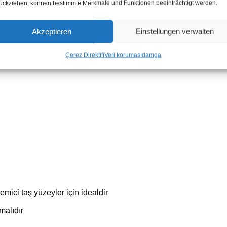
Mahzen restorasyonları:
Tar
ückziehen, können bestimmte Merkmale und Funktionen beeinträchtigt werden.
Ortak alanlar:
Meydanlar, giri
Akzeptieren
Einstellungen verwalten
Çerez Direktifi
Veri koruması
damga
rsit, traverten)
mici taş yüzeyler için idealdir
malıdır