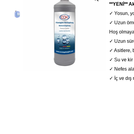
**YENİ**
Ak
✓ Yosun, yo
✓ Uzun ömü
Hoş olmayan
✓ Uzun sürel
✓ Asitlere, 
✓ Su ve kir
✓ Nefes alab
✓ İç ve dış