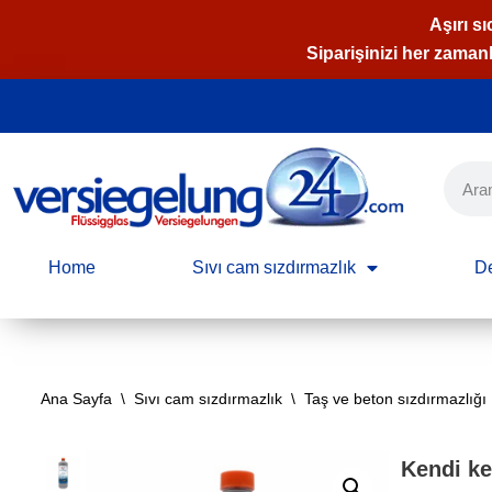
Aşırı sı
Siparişinizi her zaman
İçeriğe
geç
Home
Sıvı cam sızdırmazlık
D
Ana Sayfa
\
Sıvı cam sızdırmazlık
\
Taş ve beton sızdırmazlığı
Kendi ke