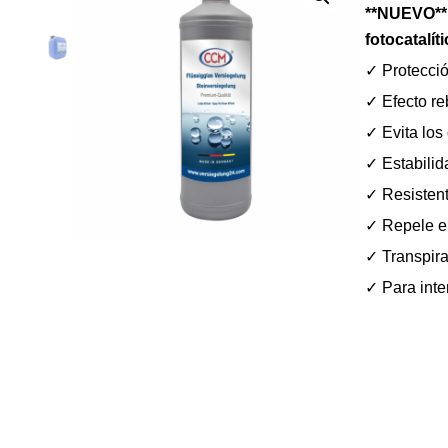
**NUEVO*
fotocatalít
✓ Protecció
✓ Efecto re
✓ Evita los
✓ Estabilid
✓ Resistent
✓ Repele el
✓ Transpira
✓ Para inter