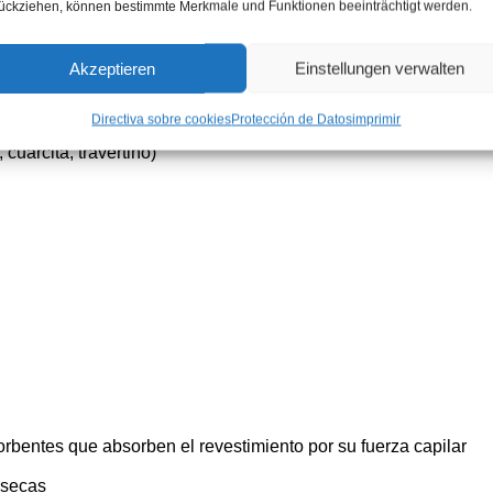
ückziehen, können bestimmte Merkmale und Funktionen beeinträchtigt werden.
Jardinería:
terrazas, caminos
Restauraciones de sótanos
Akzeptieren
Einstellungen verwalten
natural (transpirable)
Directiva sobre cookies
Protección de Datos
imprimir
Zonas públicas:
Plazas, zon
 cuarcita, travertino)
orbentes que absorben el revestimiento por su fuerza capilar
 secas