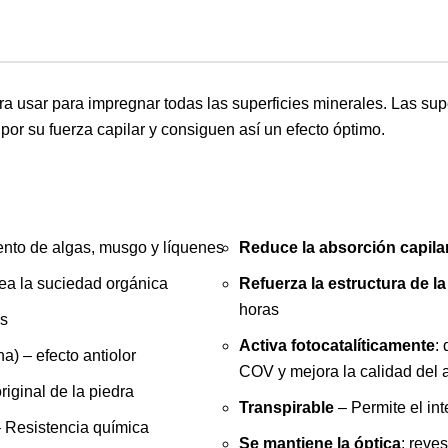
ara usar para impregnar todas las superficies minerales. Las sup
or su fuerza capilar y consiguen así un efecto óptimo.
ento de algas, musgo y líquenes
Reduce la absorción capila
a la suciedad orgánica
Refuerza la estructura de la
horas
as
Activa fotocatalíticamente
:
na) – efecto antiolor
COV y mejora la calidad del a
original de la piedra
Transpirable
– Permite el in
 Resistencia química
Se mantiene la óptica
: reve