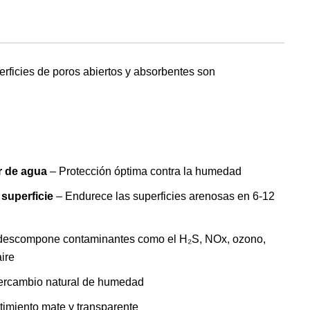
erficies de poros abiertos y absorbentes son
r de agua
– Protección óptima contra la humedad
 superficie
– Endurece las superficies arenosas en 6-12
 descompone contaminantes como el H₂S, NOx, ozono,
ire
tercambio natural de humedad
stimiento mate y transparente