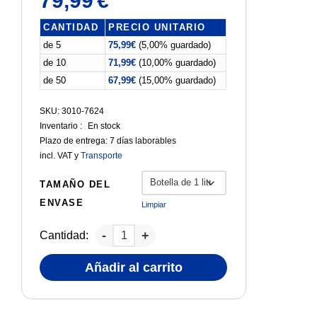
79,99
€
CANTIDAD
PRECIO UNITARIO
de 5
75,99
€
(5,00% guardado)
de 10
71,99
€
(10,00% guardado)
de 50
67,99
€
(15,00% guardado)
SKU: 3010-7624
Inventario :
En stock
Plazo de entrega:
7 días laborables
incl. VAT
y
Transporte
TAMAÑO DEL
ENVASE
Limpiar
Cantidad:
Añadir al carrito