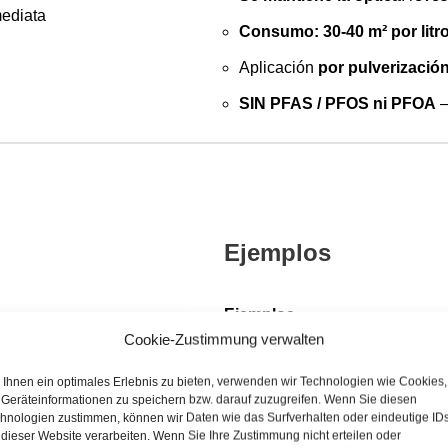
ediata
Consumo: 30-40 m² por litro
Aplicación
por pulverizació
SIN PFAS / PFOS ni PFOA
–
Ejemplos
Ejemplos
Cookie-Zustimmung verwalten
Arquitectura:
Edificios moder
Ihnen ein optimales Erlebnis zu bieten, verwenden wir Technologien wie Cookies,
Geräteinformationen zu speichern bzw. darauf zuzugreifen. Wenn Sie diesen
Esculturas y monumentos:
hnologien zustimmen, können wir Daten wie das Surfverhalten oder eindeutige ID
protección de monumentos
 dieser Website verarbeiten. Wenn Sie Ihre Zustimmung nicht erteilen oder