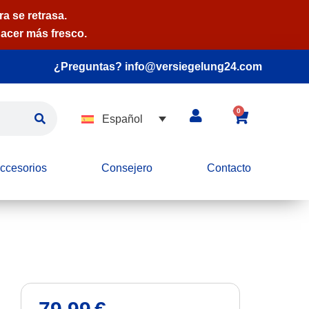
a se retrasa.
acer más fresco.
¿Preguntas? info@versiegelung24.com
0
Español
ccesorios
Consejero
Contacto