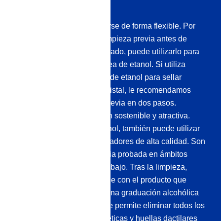
El bioalcohol puede utilizarse de forma flexible. Por
un lado, es ideal para la limpieza previa antes de
sellar superficies. Por otro lado, puede utilizarlo para
hacer funcionar su chimenea de etanol. Si utiliza
nuestros productos a base de etanol para sellar
superficies lisas como el cristal, le recomendamos
que realice una limpieza previa en dos pasos.
Proporciona una protección sostenible y atractiva.
Además de nuestro bioetanol, también puede utilizar
para este fin nuestros limpiadores de alta calidad. Son
una combinación de eficacia probada en ámbitos
sensibles de la vida y el trabajo. Tras la limpieza,
vuelva a limpiar la superficie con el producto que
haya elegido. Debe tener una graduación alcohólica
de al menos el 70%. Esto le permite eliminar todos los
residuos, manchas antiestéticas y huellas dactilares