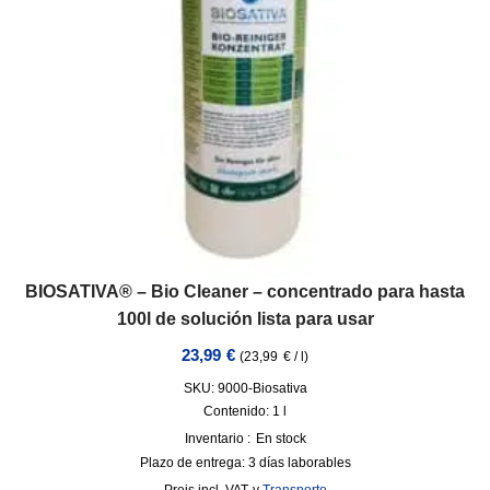
BIOSATIVA® – Bio Cleaner – concentrado para hasta
100l de solución lista para usar
23,99
€
(
23,99
€
/
l
)
SKU: 9000-Biosativa
Contenido: 1
l
Inventario :
En stock
Plazo de entrega:
3 días laborables
incl. VAT
y
Transporte