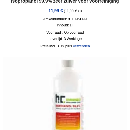
Isopropanol 99,9% zeer zuiver voor voorreiniging
11,99
€
(
11,99
€
/
l
)
Artikelnummer: 9110-ISO99
Inhoud: 1
l
Voorraad :
Op voorraad
Levertijd:
3 Werktage
incl. BTW
plus
Verzenden