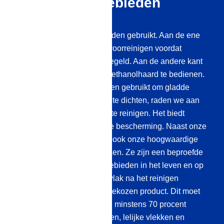
toepassingsgebieden
Bioalcohol kan flexibel worden gebruikt. Aan de ene
kant is het ideaal voor het voorreinigen voordat
oppervlakken worden verzegeld. Aan de andere kant
kun je het gebruiken om je ethanolhaard te bedienen.
Als je onze ethanolproducten gebruikt om gladde
oppervlakken zoals glas af te dichten, raden we aan
om vooraf in twee stappen te reinigen. Het biedt
duurzame en aantrekkelijke bescherming. Naast onze
bio-ethanol kun je hiervoor ook onze hoogwaardige
reinigingsmiddelen gebruiken. Ze zijn een beproefde
combinatie op gevoelige gebieden in het leven en op
het werk. Reinig het oppervlak na het reinigen
opnieuw met het door jou gekozen product. Dit moet
een alcoholpercentage van minstens 70 procent
hebben. Zo kun je alle resten, lelijke vlekken en