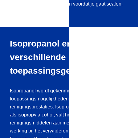
vingerafdrukken verwijderen voordat je gaat sealen.
Isopropanol en zijn
verschillende
toepassingsgebieden
Isopropanol wordt gekenmerkt door zijn
toepassingsmogelijkheden en hoge
reinigingsprestaties. Isopropanol 99,9%, ook bekend
als isopropylalcohol, vult het assortiment
reinigingsmiddelen aan met zijn effectieve en snelle
werking bij het verwijderen van hardnekkig vuil, vet en