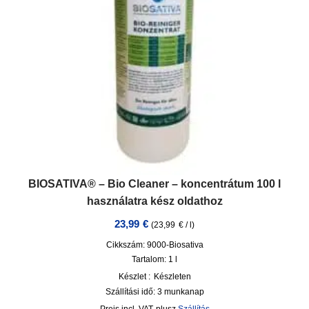
BIOSATIVA® – Bio Cleaner – koncentrátum 100 l
használatra kész oldathoz
23,99
€
(
23,99
€
/
l
)
Cikkszám: 9000-Biosativa
Tartalom: 1
l
Készlet :
Készleten
Szállítási idő:
3 munkanap
incl. VAT
plusz
Szállítás