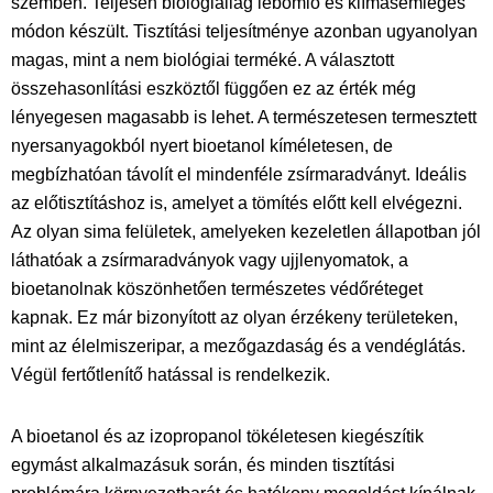
szemben. Teljesen biológiailag lebomló és klímasemleges
módon készült. Tisztítási teljesítménye azonban ugyanolyan
magas, mint a nem biológiai terméké. A választott
összehasonlítási eszköztől függően ez az érték még
lényegesen magasabb is lehet. A természetesen termesztett
nyersanyagokból nyert bioetanol kíméletesen, de
megbízhatóan távolít el mindenféle zsírmaradványt. Ideális
az előtisztításhoz is, amelyet a tömítés előtt kell elvégezni.
Az olyan sima felületek, amelyeken kezeletlen állapotban jól
láthatóak a zsírmaradványok vagy ujjlenyomatok, a
bioetanolnak köszönhetően természetes védőréteget
kapnak. Ez már bizonyított az olyan érzékeny területeken,
mint az élelmiszeripar, a mezőgazdaság és a vendéglátás.
Végül fertőtlenítő hatással is rendelkezik.
A bioetanol és az izopropanol tökéletesen kiegészítik
egymást alkalmazásuk során, és minden tisztítási