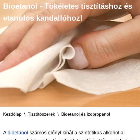
Bioetanol - Tökéletes tisztításhoz és
etanolos kandallóhoz!
Kezdőlap
\
Tisztítószerek
\
Bioetanol és izopropanol
A
bioetanol
számos előnyt kínál a szintetikus alkohollal