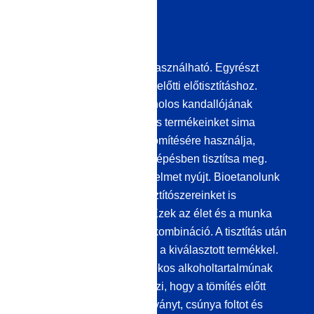
területei
A bioalkohol rugalmasan használható. Egyrészt
ideális a felületek tömítése előtti előtisztításhoz.
Másrészt használhatja etanolos kandallójának
működtetésére. Ha etanolos termékeinket sima
felületek, például üvegek tömítésére használja,
javasoljuk, hogy előtte két lépésben tisztítsa meg.
Fenntartható és vonzó védelmet nyújt. Bioetanolunk
mellett kiváló minőségű tisztítószereinket is
használhatja erre a célra. Ezek az élet és a munka
érzékeny területein bevált kombináció. A tisztítás után
tisztítsa meg a felületet újra a kiválasztott termékkel.
Ennek legalább 70 százalékos alkoholtartalmúnak
kell lennie. Ez lehetővé teszi, hogy a tömítés előtt
eltávolítson minden maradványt, csúnya foltot és