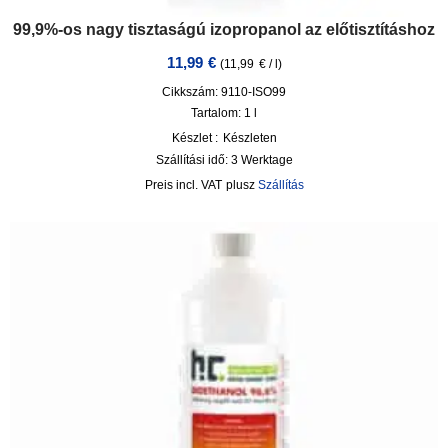
99,9%-os nagy tisztaságú izopropanol az előtisztításhoz
11,99
€
(
11,99
€
/
l
)
Cikkszám: 9110-ISO99
Tartalom: 1
l
Készlet :
Készleten
Szállítási idő:
3 Werktage
incl. VAT
plusz
Szállítás