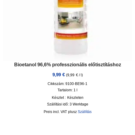
Bioetanol 96,6% professzionális előtisztításhoz
9,99
€
(
9,99
€
/
l
)
Cikkszám: 9100-BE96-1
Tartalom: 1
l
Készlet :
Készleten
Szállítási idő:
3 Werktage
incl. VAT
plusz
Szállítás