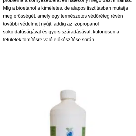
problémára környezetbarát és hatékony megoldást kínálnak.
Míg a bioetanol a kíméletes, de alapos tisztításban mutatja
meg erősségét, amely egy természetes védőréteg révén
további védelmet nyújt, addig az izopropanol
sokoldalúságával és gyors száradásával, különösen a
felületek tömítésre való előkészítése során.