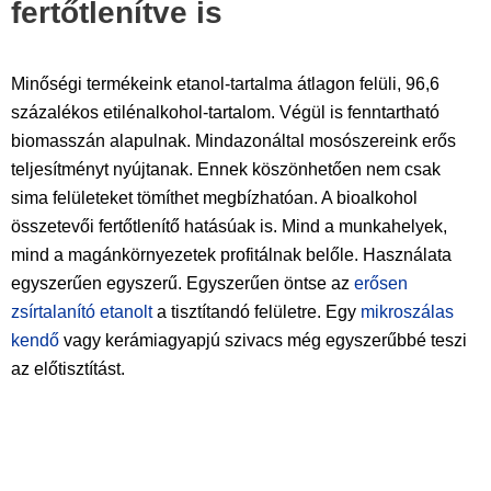
fertőtlenítve is
Minőségi termékeink etanol-tartalma átlagon felüli, 96,6
százalékos etilénalkohol-tartalom. Végül is fenntartható
biomasszán alapulnak. Mindazonáltal mosószereink erős
teljesítményt nyújtanak. Ennek köszönhetően nem csak
sima felületeket tömíthet megbízhatóan. A bioalkohol
összetevői fertőtlenítő hatásúak is. Mind a munkahelyek,
mind a magánkörnyezetek profitálnak belőle. Használata
egyszerűen egyszerű. Egyszerűen öntse az
erősen
zsírtalanító etanolt
a tisztítandó felületre. Egy
mikroszálas
kendő
vagy kerámiagyapjú szivacs még egyszerűbbé teszi
az előtisztítást.