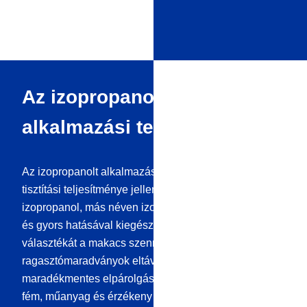
ujjlenyomatot.
Az izopropanol és különféle
alkalmazási területei
Az izopropanolt alkalmazási lehetőségei és magas
tisztítási teljesítménye jellemzi. A 99,9%-os
izopropanol, más néven izopropil-alkohol, hatékony
és gyors hatásával kiegészíti a tisztítószerek
választékát a makacs szennyeződések, zsírok és
ragasztómaradványok eltávolításában. Gyors és
maradékmentes elpárolgása miatt alkalmas üveg,
fém, műanyag és érzékeny felületek, például