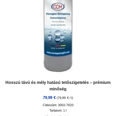
Hosszú távú és mély hatású tetőszigetelés – prémium
minőség
79,99
€
(
79,99
€
/
l
)
Cikkszám: 3002-7620
Tartalom: 1
l