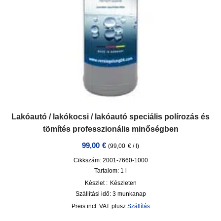
Lakóautó / lakókocsi / lakóautó speciális polírozás és
tömítés professzionális minőségben
99,00
€
(
99,00
€
/
l
)
Cikkszám: 2001-7660-1000
Tartalom: 1
l
Készlet :
Készleten
Szállítási idő:
3 munkanap
incl. VAT
plusz
Szállítás