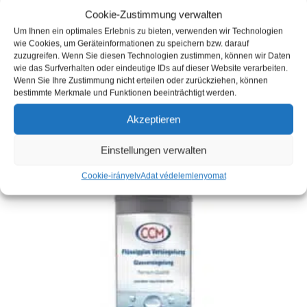
Cookie-Zustimmung verwalten
149,00
€
(
149,00
€
/
l
)
Um Ihnen ein optimales Erlebnis zu bieten, verwenden wir Technologien
Cikkszám: 1002-7601
wie Cookies, um Geräteinformationen zu speichern bzw. darauf
zuzugreifen. Wenn Sie diesen Technologien zustimmen, können wir Daten
Tartalom: 1
l
wie das Surfverhalten oder eindeutige IDs auf dieser Website verarbeiten.
Készlet :
Készleten
Wenn Sie Ihre Zustimmung nicht erteilen oder zurückziehen, können
Szállítási idő:
3 Werktage
bestimmte Merkmale und Funktionen beeinträchtigt werden.
incl. VAT
plusz
Szállítás
Akzeptieren
Einstellungen verwalten
Cookie-irányelv
Adat védelem
lenyomat