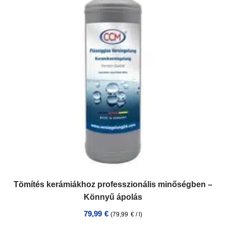
Tömítés kerámiákhoz professzionális minőségben –
Könnyű ápolás
79,99
€
(
79,99
€
/
l
)