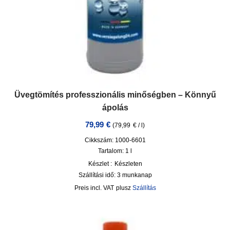
Üvegtömítés professzionális minőségben – Könnyű
ápolás
79,99
€
(
79,99
€
/
l
)
Cikkszám: 1000-6601
Tartalom: 1
l
Készlet :
Készleten
Szállítási idő:
3 munkanap
incl. VAT
plusz
Szállítás