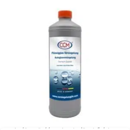
Autóüveg tömítés professzionális minőségben