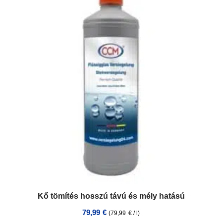
Kő tömítés hosszú távú és mély hatású
79,99
€
(
79,99
€
/
l
)