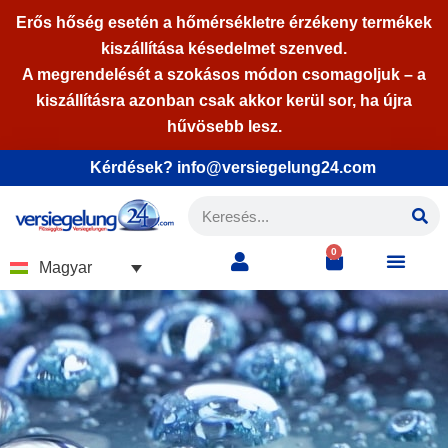
Erős hőség esetén a hőmérsékletre érzékeny termékek
kiszállítása késedelmet szenved.
Skip
A megrendelését a szokásos módon csomagoljuk – a
to
kiszállításra azonban csak akkor kerül sor, ha újra
content
hűvösebb lesz.
Kérdések? info@versiegelung24.com
0
Magyar