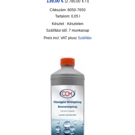
139,00
€
(
2.780,00
€
/
l
)
Cikkszám: 8050-7650
Tartalom: 0,05
l
Készlet :
Készleten
Szállítási idő:
7 munkanap
incl. VAT
plusz
Szállítás