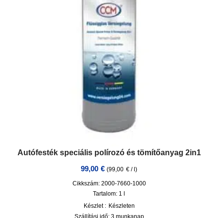
Autófesték speciális polírozó és tömítőanyag 2in1
99,00
€
(
99,00
€
/
l
)
Cikkszám: 2000-7660-1000
Tartalom: 1
l
Készlet :
Készleten
Szállítási idő:
3 munkanap