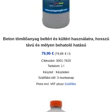
Beton tömítőanyag beltéri és kültéri használatra, hosszú
távú és mélyen behatoló hatású
79,99
€
(
79,99
€
/
l
)
Cikkszám: 3001-7620
Tartalom: 1
l
Készlet :
Készleten
Szállítási idő:
3 munkanap
incl. VAT
plusz
Szállítás