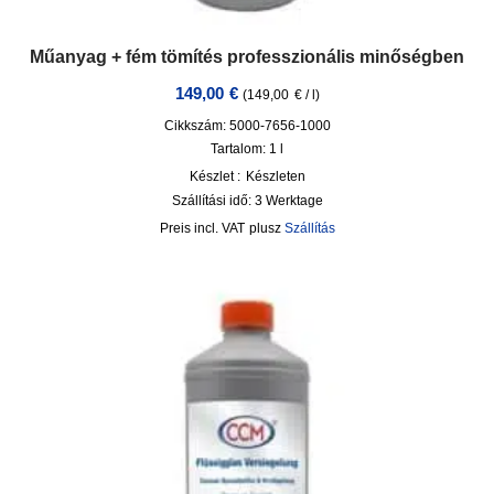
Műanyag + fém tömítés professzionális minőségben
149,00
€
(
149,00
€
/
l
)
Cikkszám: 5000-7656-1000
Tartalom: 1
l
Készlet :
Készleten
Szállítási idő:
3 Werktage
incl. VAT
plusz
Szállítás