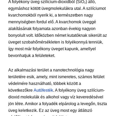
A folyékony üveg szilícium-dioxidból (SiO₂) álló,
egymáshoz kötött üvegmolekulákra utal. A szilíciumot
kvarchomokból nyerik ki, a természetben nagy
mennyiségben fordul elő. A kvarchomok üveggé
alakításának folyamata azonban évekig nagyon
bonyolult volt. Időközben német kutatóknak sikerült az
üveget szobahőmérsékleten is folyékonnyá tenniük,
így most már folyékony üveget kapunk, amellyel
bevonhatjuk a felületeket.
Az alkalmazási terület a nanotechnológia nagy
területére esik, amely, mint ismeretes, számos felület
védelmére használható, többek között a
következőkre
Autófesték
. A folyékony üveg szilícium-
dioxid molekulák és alkohol vagy víz keveredésével
jön létre. Amikor a folyadék elpárolog a levegőn, tiszta
üveg keletkezik. Ez az üveg most egy átlátszó