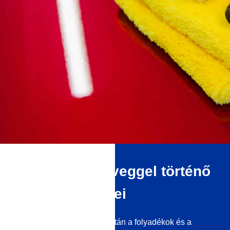
A folyékony üveggel történő
bevonat előnyei
A folyékony üvegbevonat után a folyadékok és a