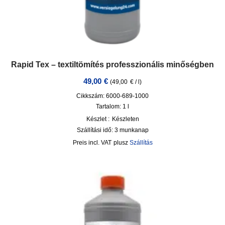
Rapid Tex – textiltömítés professzionális minőségben
49,00
€
(
49,00
€
/
l
)
Cikkszám: 6000-689-1000
Tartalom: 1
l
Készlet :
Készleten
Szállítási idő:
3 munkanap
incl. VAT
plusz
Szállítás