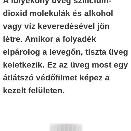
A folyékony üveg szilícium-
dioxid molekulák és alkohol
vagy víz keveredésével jön
létre. Amikor a folyadék
elpárolog a levegőn, tiszta üveg
keletkezik. Ez az üveg most egy
átlátszó védőfilmet képez a
kezelt felületen.