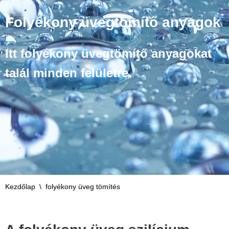
Folyékony üvegtömítő anyagok
Itt folyékony üvegtömítő anyagokat
talál minden felületre.
Kezdőlap
\
folyékony üveg tömítés