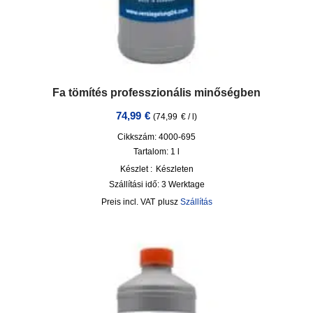
Fa tömítés professzionális minőségben
74,99
€
(
74,99
€
/
l
)
Cikkszám: 4000-695
Tartalom: 1
l
Készlet :
Készleten
Szállítási idő:
3 Werktage
incl. VAT
plusz
Szállítás