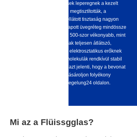
bennük lévő szennyeződések leperegnek a kezelt
felületről. Ha előzetesen jól megtisztították, a
folyékony üvegbevonattal ellátott tisztaság nagyon
sokáig megmarad. Az így kapott üvegréteg mindössze
100 nanométer vastag, ami 500-szor vékonyabb, mint
egy emberi hajszál. Nemcsak teljesen átlátszó,
hanem tapinthatatlan is. Az elektrosztatikus erőknek
köszönhetően a szilícium molekulák rendkívül stabil
szerkezeteket alkotnak: Ez azt jelenti, hogy a bevonat
nagyon hosszú ideig tart. Vásároljon folyékony
üvegtömítő anyagot a Versiegelung24 oldalon.
Mi az a Flüissgglas?