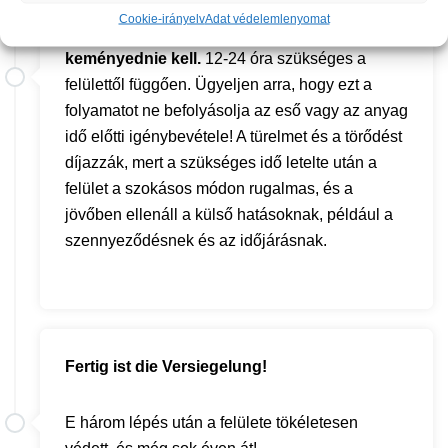
Miután ez a munka befejeződött, a folyékony
Cookie-irányelv
Adat védelem
lenyomat
üvegnek néhány órán keresztül
keményednie kell.
12-24 óra szükséges a
felülettől függően. Ügyeljen arra, hogy ezt a
folyamatot ne befolyásolja az eső vagy az anyag
idő előtti igénybevétele! A türelmet és a törődést
díjazzák, mert a szükséges idő letelte után a
felület a szokásos módon rugalmas, és a
jövőben ellenáll a külső hatásoknak, például a
szennyeződésnek és az időjárásnak.
Fertig ist die Versiegelung!
E három lépés után a felülete tökéletesen