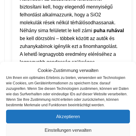
biztosítani kell, hogy elegendő mennyiségű
felhordást alkalmazzunk, hogy a SiO2
molekulák rések nélkül térhálósodhassanak.
Néhány sima felületet le kell zárni
puha ruhával
be kell dörzsölni – többek között az autók és
zuhanykabinok igénylik ezt a finomhangolást.
A lehető legnagyobb eredmény eléréséhez a
legnagyobb gondosság szükséges.
Cookie-Zustimmung verwalten
Um Ihnen ein optimales Erlebnis zu bieten, verwenden wir Technologien
wie Cookies, um Geräteinformationen zu speichern bzw. darauf
zuzugreifen. Wenn Sie diesen Technologien zustimmen, können wir Daten
wie das Surfverhalten oder eindeutige IDs auf dieser Website verarbeiten.
Wenn Sie Ihre Zustimmung nicht erteilen oder zurückziehen, können
Dritter Schritt
bestimmte Merkmale und Funktionen beeinträchtigt werden.
Akzeptieren
Gyógyítás
Einstellungen verwalten