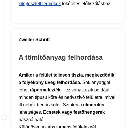
kifejlesztett termékek
tökéletes előtisztításhoz.
Zweiter Schritt
A tömítőanyag felhordása
Amikor a felület teljesen tiszta, megkezdődik
a folyékony üveg felhordása.
Sok anyaggal
lehet
rápermetezték
– ez vonatkozik például
minden típusú kőre és nedvszívó felületre, mivel
itt nehéz bedörzsölni. Szintén a
elmerülés
lehetséges,
Ecsetek vagy festőhengerek
használható.
Különösen az abszorbens felületeknél