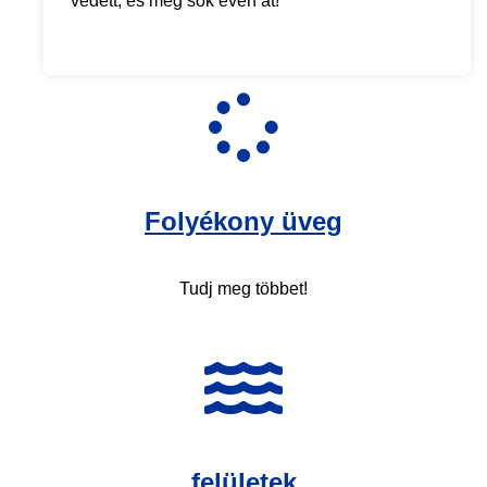
védett, és még sok éven át!
Folyékony üveg
Tudj meg többet!
felületek