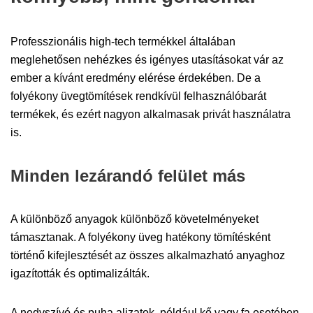
Professzionális high-tech termékkel általában
meglehetősen nehézkes és igényes utasításokat vár az
ember a kívánt eredmény elérése érdekében. De a
folyékony üvegtömítések rendkívül felhasználóbarát
termékek, és ezért nagyon alkalmasak privát használatra
is.
Minden lezárandó felület más
A különböző anyagok különböző követelményeket
támasztanak. A folyékony üveg hatékony tömítésként
történő kifejlesztését az összes alkalmazható anyaghoz
igazították és optimalizálták.
A nedvszívó és puha aljzatok, például kő vagy fa esetében