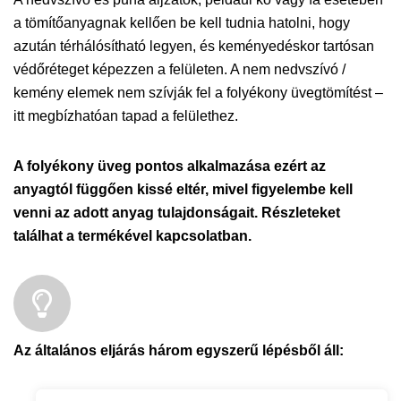
a tömítőanyagnak kellően be kell tudnia hatolni, hogy
azután térhálósítható legyen, és keményedéskor tartósan
védőréteget képezzen a felületen. A nem nedvszívó /
kemény elemek nem szívják fel a folyékony üvegtömítést –
itt megbízhatóan tapad a felülethez.
A folyékony üveg pontos alkalmazása ezért az
anyagtól függően kissé eltér, mivel figyelembe kell
venni az adott anyag tulajdonságait. Részleteket
találhat a termékével kapcsolatban.
Az általános eljárás három egyszerű lépésből áll: