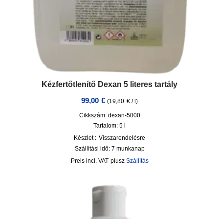
Kézfertőtlenítő Dexan 5 literes tartály
99,00
€
(
19,80
€
/
l
)
Cikkszám: dexan-5000
Tartalom: 5
l
Készlet :
Visszarendelésre
Szállítási idő:
7 munkanap
incl. VAT
plusz
Szállítás