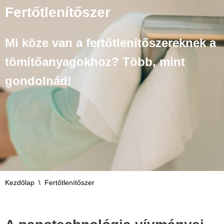
Fertőtlenítőszer
Mi köze van a fertőtlenítőszereknek a
tömítőanyagokhoz? Több, mint
gondolnád!
Kezdőlap
\
Fertőtlenítőszer