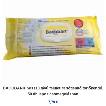
BACOBAN® hosszú távú felületi fertőtlenítő törlőkendő,
50 db lapos csomagolásban
7,79
€