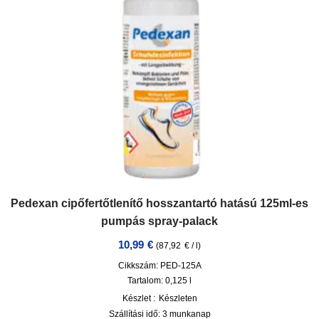
Pedexan cipőfertőtlenítő hosszantartó hatású 125ml-es
pumpás spray-palack
10,99
€
(
87,92
€
/
l
)
Cikkszám: PED-125A
Tartalom: 0,125
l
Készlet :
Készleten
Szállítási idő:
3 munkanap