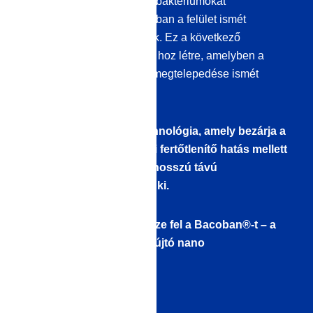
alatt bizonyos vírusokat és baktériumokat
elpusztítanak. Ezután azonban a felület ismét
védtelenül ki van téve nekik. Ez a következő
fertőtlenítésig higiéniai rést hoz létre, amelyben a
mikroorganizmusok újbóli megtelepedése ismét
bekövetkezhet.
Itt jön a képbe a nanotechnológia, amely bezárja a
higiéniai rést! Az azonnali fertőtlenítő hatás mellett
a nano felületmódosítás hosszú távú
antimikrobiális hatást fejt ki.
Hogyan működik? Fedezze fel a Bacoban®-t – a
hosszú távú védelmet nyújtó nano
felületfertőtlenítésünket.