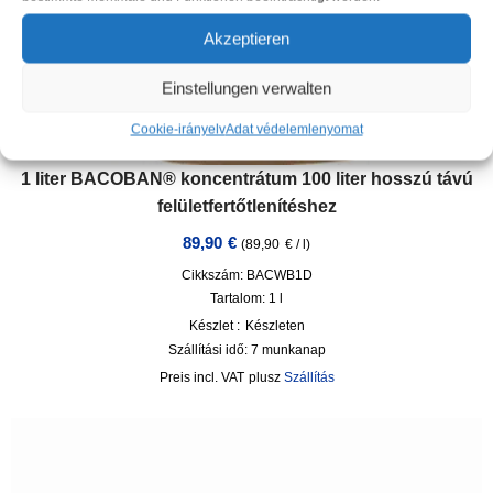
Akzeptieren
Einstellungen verwalten
Cookie-irányelv
Adat védelem
lenyomat
1 liter BACOBAN® koncentrátum 100 liter hosszú távú
felületfertőtlenítéshez
89,90
€
(
89,90
€
/
l
)
Cikkszám: BACWB1D
Tartalom: 1
l
Készlet :
Készleten
Szállítási idő:
7 munkanap
incl. VAT
plusz
Szállítás