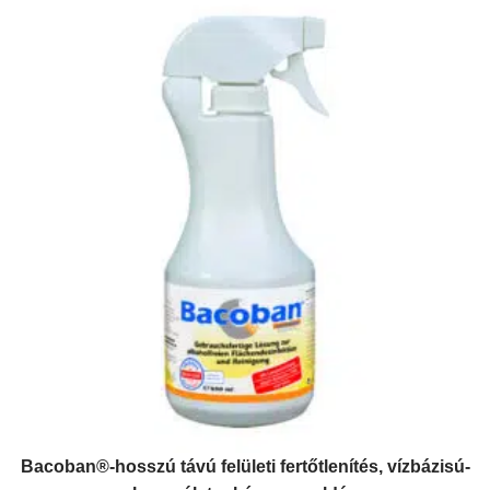
Bacoban®-hosszú távú felületi fertőtlenítés, vízbázisú-