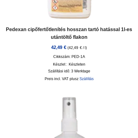
Pedexan cipőfertőtlenítés hosszan tartó hatással 1l-es
utántöltő flakon
42,49
€
(
42,49
€
/
l
)
Cikkszám: PED-1A
Készlet :
Készleten
Szállítási idő:
3 Werktage
incl. VAT
plusz
Szállítás