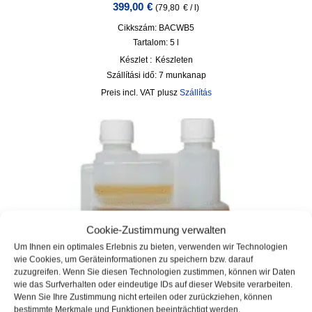
399,00
€
(
79,80
€
/
l
)
Cikkszám: BACWB5
Tartalom: 5
l
Készlet :
Készleten
Szállítási idő:
7 munkanap
incl. VAT
plusz
Szállítás
Cookie-Zustimmung verwalten
Um Ihnen ein optimales Erlebnis zu bieten, verwenden wir Technologien
wie Cookies, um Geräteinformationen zu speichern bzw. darauf
zuzugreifen. Wenn Sie diesen Technologien zustimmen, können wir Daten
wie das Surfverhalten oder eindeutige IDs auf dieser Website verarbeiten.
Wenn Sie Ihre Zustimmung nicht erteilen oder zurückziehen, können
bestimmte Merkmale und Funktionen beeinträchtigt werden.