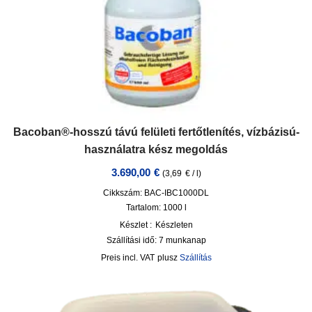
Bacoban®-hosszú távú felületi fertőtlenítés, vízbázisú-
használatra kész megoldás
3.690,00
€
(
3,69
€
/
l
)
Cikkszám: BAC-IBC1000DL
Tartalom: 1000
l
Készlet :
Készleten
Szállítási idő:
7 munkanap
incl. VAT
plusz
Szállítás