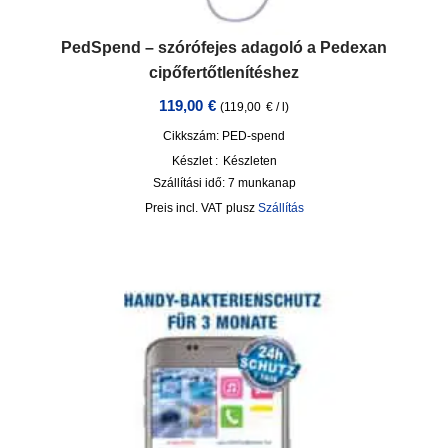
PedSpend – szórófejes adagoló a Pedexan
cipőfertőtlenítéshez
119,00
€
(
119,00
€
/
l
)
Cikkszám: PED-spend
Készlet :
Készleten
Szállítási idő:
7 munkanap
incl. VAT
plusz
Szállítás