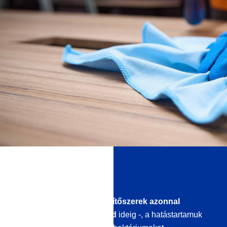
A probléma
A
hagyományos fertőtlenítőszerek azonnal
hatásosak – de csak rövid
ideig -, a hatástartamuk