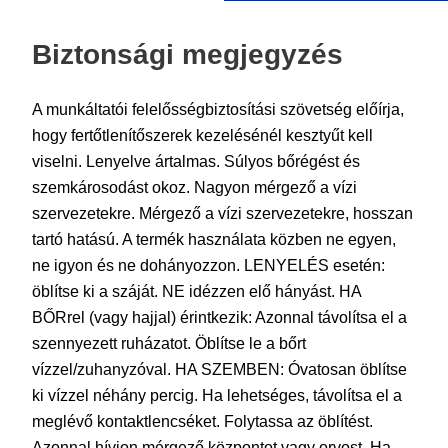
Biztonsági megjegyzés
A munkáltatói felelősségbiztosítási szövetség előírja,
hogy fertőtlenítőszerek kezelésénél kesztyűt kell
viselni. Lenyelve ártalmas. Súlyos bőrégést és
szemkárosodást okoz. Nagyon mérgező a vízi
szervezetekre. Mérgező a vízi szervezetekre, hosszan
tartó hatású. A termék használata közben ne egyen,
ne igyon és ne dohányozzon. LENYELÉS esetén:
öblítse ki a száját. NE idézzen elő hányást. HA
BŐRrel (vagy hajjal) érintkezik: Azonnal távolítsa el a
szennyezett ruházatot. Öblítse le a bőrt
vízzel/zuhanyzóval. HA SZEMBEN: Óvatosan öblítse
ki vízzel néhány percig. Ha lehetséges, távolítsa el a
meglévő kontaktlencséket. Folytassa az öblítést.
Azonnal hívjon mérgező központot vagy orvost. Ha