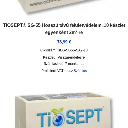
TiOSEPT® SG-55 Hosszú távú felületvédelem, 10 készlet
egyenként 2m²-re
78,99
€
Cikkszám: TiOS-SG55-SA2-10
Készlet :
Visszarendelésre
Szállítási idő:
7 munkanap
incl. VAT
plusz
Szállítás