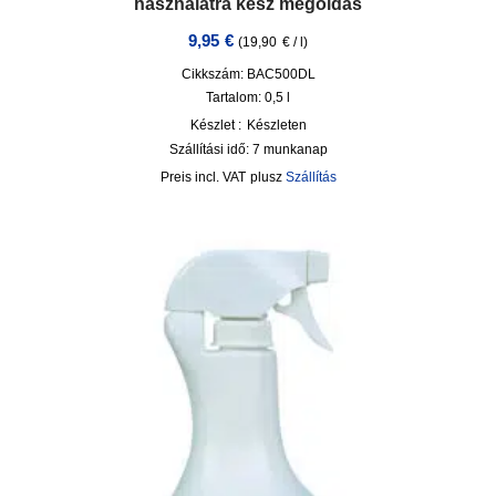
használatra kész megoldás
9,95
€
(
19,90
€
/
l
)
Cikkszám: BAC500DL
Tartalom: 0,5
l
Készlet :
Készleten
Szállítási idő:
7 munkanap
incl. VAT
plusz
Szállítás