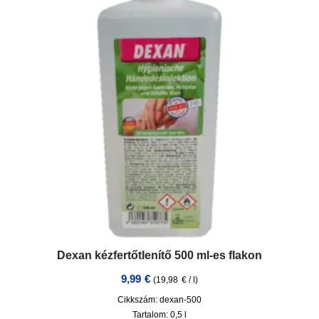
Dexan kézfertőtlenítő 500 ml-es flakon
9,99
€
(
19,98
€
/
l
)
Cikkszám: dexan-500
Tartalom: 0,5
l