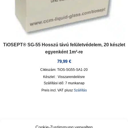
TiOSEPT® SG-55 Hosszú távú felületvédelem, 20 készlet
egyenként 1m²-re
79,99
€
Cikkszám: TiOS-SG55-SA1-20
Készlet :
Visszarendelésre
Szállítási idő:
7 munkanap
incl. VAT
plusz
Szállítás
Cookie-Zustimmung verwalten