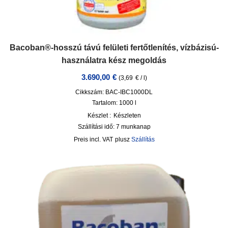
Bacoban®-hosszú távú felületi fertőtlenítés, vízbázisú-
használatra kész megoldás
3.690,00
€
(
3,69
€
/
l
)
Cikkszám: BAC-IBC1000DL
Tartalom: 1000
l
Készlet :
Készleten
Szállítási idő:
7 munkanap
incl. VAT
plusz
Szállítás