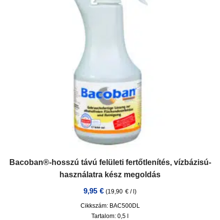
Bacoban®-hosszú távú felületi fertőtlenítés, vízbázisú-
használatra kész megoldás
9,95
€
(
19,90
€
/
l
)
Cikkszám: BAC500DL
Tartalom: 0,5
l