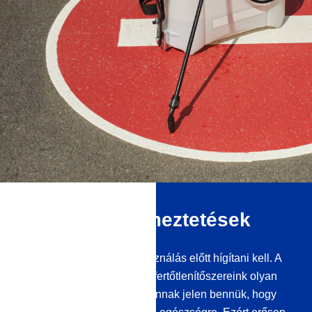
Fontos figyelmeztetések
Koncentrátumainkat felhasználás előtt hígítani kell. A
rendkívül hatékony felületi fertőtlenítőszereink olyan
magas koncentrációban vannak jelen bennük, hogy