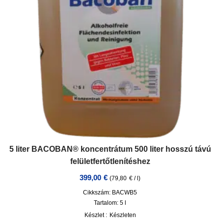
5 liter BACOBAN® koncentrátum 500 liter hosszú távú
felületfertőtlenítéshez
399,00
€
(
79,80
€
/
l
)
Cikkszám: BACWB5
Tartalom: 5
l
Készlet :
Készleten