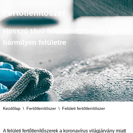
Fertőtlenítőszer
Hosszú távú felületfertőtlenítő szinte
bármilyen felületre
Kezdőlap
\
Fertőtlenítőszer
\
Felületi fertőtlenítőszer
A felületi fertőtlenítőszerek a koronavírus világjárvány miatt