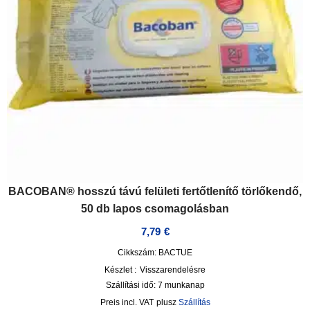
BACOBAN® hosszú távú felületi fertőtlenítő törlőkendő,
50 db lapos csomagolásban
7,79
€
Cikkszám: BACTUE
Készlet :
Visszarendelésre
Szállítási idő:
7 munkanap
incl. VAT
plusz
Szállítás