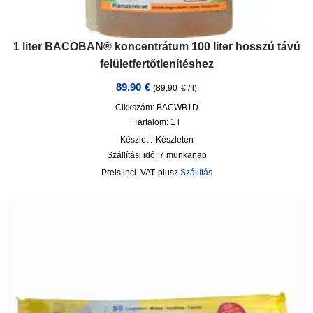
1 liter BACOBAN® koncentrátum 100 liter hosszú távú
felületfertőtlenítéshez
89,90
€
(
89,90
€
/
l
)
Cikkszám: BACWB1D
Tartalom: 1
l
Készlet :
Készleten
Szállítási idő:
7 munkanap
incl. VAT
plusz
Szállítás