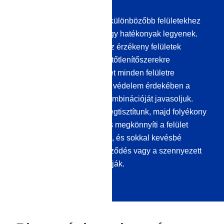
A fertőtlenítőszereket a legkülönbözőbb felületekhez
kell kifejleszteni ahhoz, hogy hatékonyak legyenek.
Milyen ajánlások vannak az érzékeny felületek
fertőtlenítésére szolgáló fertőtlenítőszerekre
vonatkozóan? Termékeinket minden felületre
kifejlesztettük. Az optimális védelem érdekében a
fertőtlenítés és a
tömítés
kombinációját javasoljuk.
Minden felületet először megtisztítunk, majd folyékony
üveggel lezárunk. A tömítés megkönnyíti a felület
tisztítását és karbantartását, és sokkal kevésbé
valószínű, hogy a szennyeződés vagy a szennyezett
részecskék tartósan károsítják.