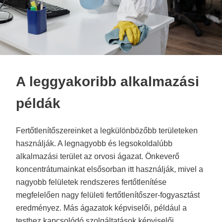
A leggyakoribb alkalmazási
példák
Fertőtlenítőszereinket a legkülönbözőbb területeken
használják. A legnagyobb és legsokoldalúbb
alkalmazási terület az orvosi ágazat. Önkeverő
koncentrátumainkat elsősorban itt használják, mivel a
nagyobb felületek rendszeres fertőtlenítése
megfelelően nagy felületi fertőtlenítőszer-fogyasztást
eredményez. Más ágazatok képviselői, például a
testhez kapcsolódó szolgáltatások képviselői