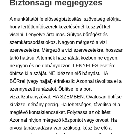
Biztonsági megjegyzés
A munkáltatói felelősségbiztosítási szövetség előírja,
hogy fertőtlenítőszerek kezelésénél kesztyűt kell
viselni. Lenyelve ártalmas. Súlyos bőrégést és
szemkárosodást okoz. Nagyon mérgező a vízi
szervezetekre. Mérgező a vízi szervezetekre, hosszan
tartó hatású. A termék használata közben ne egyen,
ne igyon és ne dohányozzon. LENYELÉS esetén:
öblítse ki a száját. NE idézzen elő hányást. HA
BŐRrel (vagy hajjal) érintkezik: Azonnal távolítsa el a
szennyezett ruházatot. Öblítse le a bőrt
vízzel/zuhanyzóval. HA SZEMBEN: Óvatosan öblítse
ki vízzel néhány percig. Ha lehetséges, távolítsa el a
meglévő kontaktlencséket. Folytassa az öblítést.
Azonnal hívjon mérgező központot vagy orvost. Ha
orvosi tanácsadásra van szükség, készítse elő a