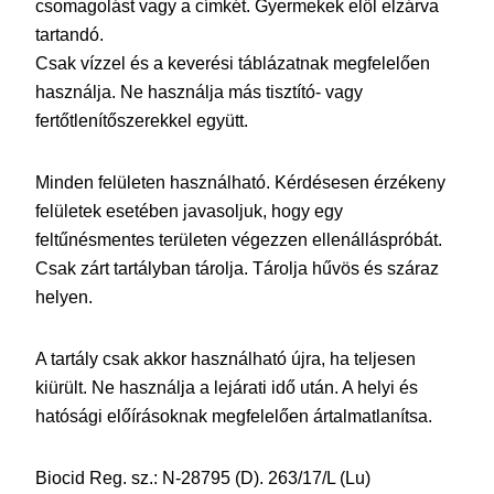
csomagolást vagy a címkét. Gyermekek elől elzárva
tartandó.
Csak vízzel és a keverési táblázatnak megfelelően
használja. Ne használja más tisztító- vagy
fertőtlenítőszerekkel együtt.
Minden felületen használható. Kérdésesen érzékeny
felületek esetében javasoljuk, hogy egy
feltűnésmentes területen végezzen ellenálláspróbát.
Csak zárt tartályban tárolja. Tárolja hűvös és száraz
helyen.
A tartály csak akkor használható újra, ha teljesen
kiürült. Ne használja a lejárati idő után. A helyi és
hatósági előírásoknak megfelelően ártalmatlanítsa.
Biocid Reg. sz.: N-28795 (D). 263/17/L (Lu)