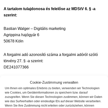
A tartalom tulajdonosa és felelőse az MDStV 6. § -a
szerint:
Bastian Walger – Digitális marketing
Agrippina hajógyár 6
50678 Köln
A forgalmi adó azonosító száma a forgalmi adóról szóló
törvény 27. § -a szerint:
DE241077366
Az Európai Bizottság online vitarendezési platformja:
Cookie-Zustimmung verwalten
www.ec.europa.eu/consumers/odr
Um Ihnen ein optimales Erlebnis zu bieten, verwenden wir Technologien
wie Cookies, um Geräteinformationen zu speichern bzw. darauf
zuzugreifen. Wenn Sie diesen Technologien zustimmen, können wir Daten
Nem vagyunk kötelesek és nem is vagyunk hajlandók részt
wie das Surfverhalten oder eindeutige IDs auf dieser Website verarbeiten.
Wenn Sie Ihre Zustimmung nicht erteilen oder zurückziehen, können
venni a vitarendezési eljárásban a fogyasztói