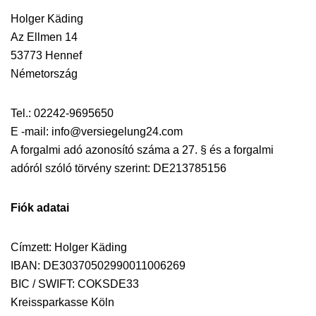
Holger Käding
Az Ellmen 14
53773 Hennef
Németország
Tel.: 02242-9695650
E -mail: info@versiegelung24.com
A forgalmi adó azonosító száma a 27. § és a forgalmi
adóról szóló törvény szerint: DE213785156
Fiók adatai
Címzett: Holger Käding
IBAN: DE30370502990011006269
BIC / SWIFT: COKSDE33
Kreissparkasse Köln