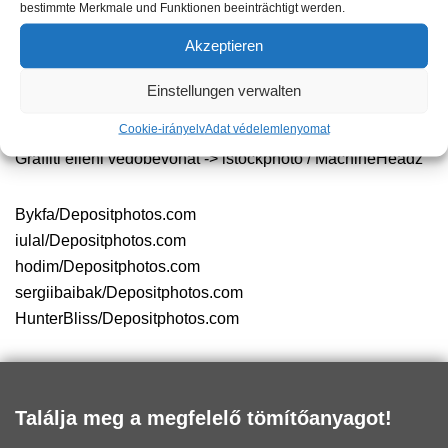
bestimmte Merkmale und Funktionen beeinträchtigt werden.
választottbíróság előtt.
Akzeptieren
Fotóhitelek
Einstellungen verwalten
Cookie-irányelv
Adat védelem
lenyomat
Graffiti eltávolító -> istockphoto / schfer
Graffiti elleni védőbevonat -> istockphoto / MachineHeadz
Bykfa/Depositphotos.com
iulal/Depositphotos.com
hodim/Depositphotos.com
sergiibaibak/Depositphotos.com
HunterBliss/Depositphotos.com
Találja meg a megfelelő tömítőanyagot!