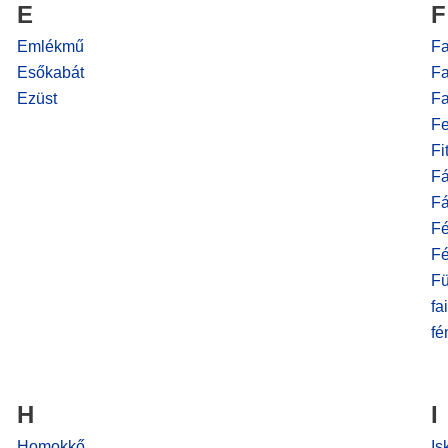
E
F
Emlékmű
Fa
Esőkabát
Fa
Ezüst
Fa
Fe
Fi
Fá
Fá
Fé
F
Fü
fa
fé
H
I
Homokkő
Is