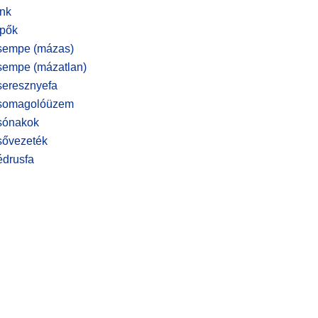
nk
pők
empe (mázas)
empe (mázatlan)
eresznyefa
somagolóüzem
sónakok
ővezeték
drusfa