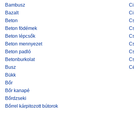
Bambusz
Ci
Bazalt
Ci
Beton
Cs
Beton födémek
Cs
Beton lépcsők
Cs
Beton mennyezet
C
Beton padló
C
Betonburkolat
Cs
Busz
Cé
Bükk
Bőr
Bőr kanapé
Bőrdzseki
Bőrrel kárpitozott bútorok