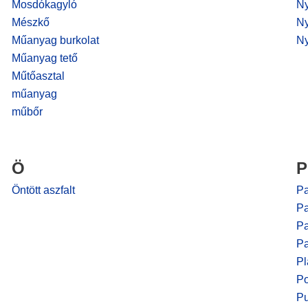
Mosdókagyló
Ny
Mészkő
Ny
Műanyag burkolat
Ny
Műanyag tető
Műtőasztal
műanyag
műbőr
Ö
P
Öntött aszfalt
Pa
Pa
P
Pa
Pl
Po
Pu