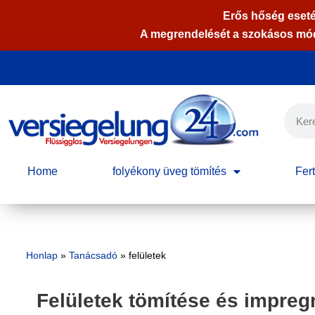
Erős hőség eseté
A megrendelését a szokásos módo
Skip
to
content
Home
folyékony üveg tömítés
Fert
Honlap
»
Tanácsadó
»
felületek
Felületek tömítése és impreg