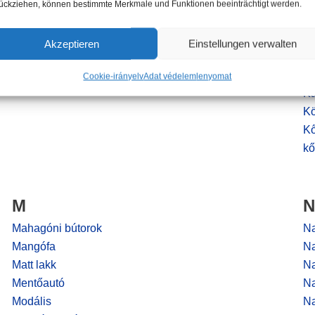
Ki
ückziehen, können bestimmte Merkmale und Funktionen beeinträchtigt werden.
Kl
K
Akzeptieren
Einstellungen verwalten
K
K
Cookie-irányelv
Adat védelem
lenyomat
Ká
Kö
K
kő
M
N
Mahagóni bútorok
N
Mangófa
N
Matt lakk
Na
Mentőautó
Na
Modális
Na