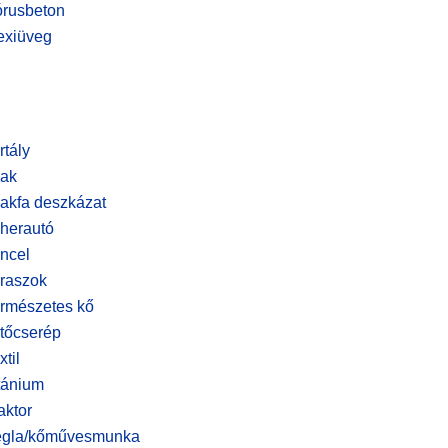
rusbeton
exiüveg
rtály
ak
akfa deszkázat
herautó
ncel
raszok
rmészetes kő
tőcserép
xtil
tánium
aktor
égla/kőművesmunka