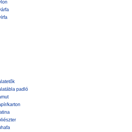
lon
árfa
írfa
latetők
latábla padló
amut
pír/karton
atina
liészter
hafa