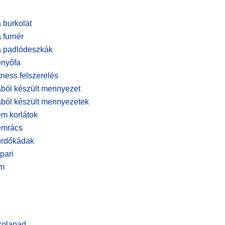
 burkolat
 furnér
 padlódeszkák
nyőfa
tness felszerelés
ból készült mennyezet
ból készült mennyezetek
m korlátok
émrács
rdőkádak
ipari
m
kolapad