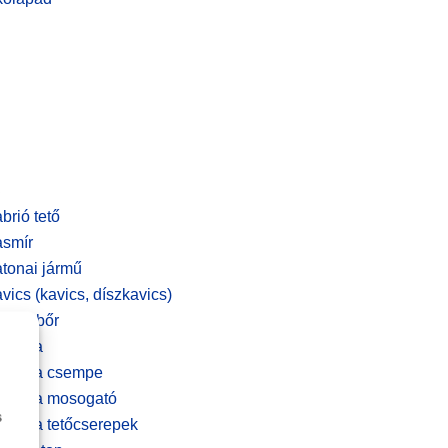
brió tető
smír
tonai jármű
vics (kavics, díszkavics)
cskebőr
rámia
rámia csempe
rámia mosogató
s
rámia tetőcserepek