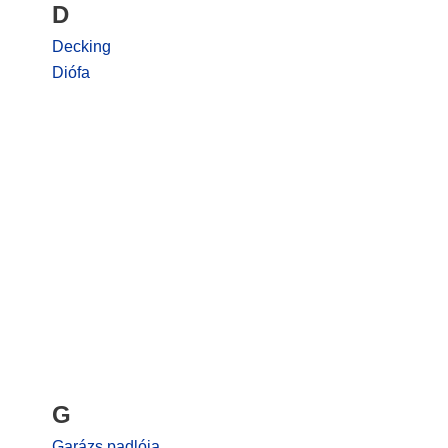
D
Decking
Diófa
G
Garázs padlója