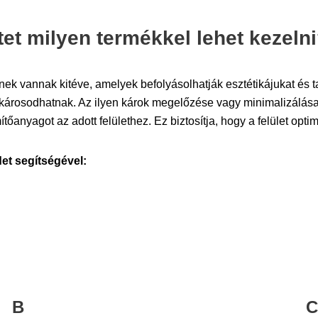
et milyen termékkel lehet kezeln
knek vannak kitéve, amelyek befolyásolhatják esztétikájukat és 
árosodhatnak. Az ilyen károk megelőzése vagy minimalizálása
őanyagot az adott felülethez. Ez biztosítja, hogy a felület optim
det segítségével:
B
C