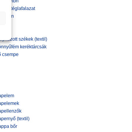
tett beton
inker téglafalazat
ombájn
róm
ukák
rpitozott székek (textil)
nnyűfém keréktárcsák
ő csempe
apelem
apelemek
pellenzők
pernyő (textil)
ppa bőr