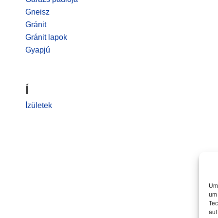
Gneisz
Gránit
Gránit lapok
Gyapjú
Í
Ízületek
Um 
um 
Tec
auf