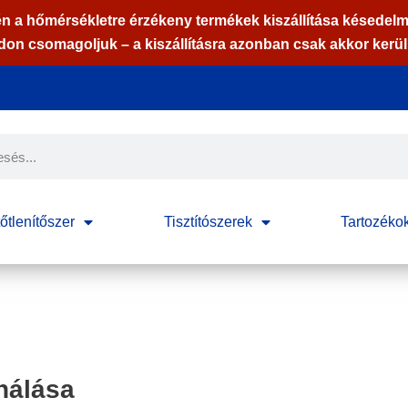
n a hőmérsékletre érzékeny termékek kiszállítása késedelm
n csomagoljuk – a kiszállításra azonban csak akkor kerül 
őtlenítőszer
Tisztítószerek
Tartozéko
nálása