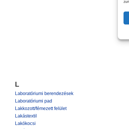
zur
L
Laboratóriumi berendezések
Laboratóriumi pad
Lakkozott/fémezett felület
Lakástextil
Lakókocsi