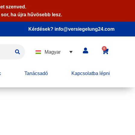
et szenved.
sor, ha újra hűvösebb lesz.
Kérdések? info@versiegelung24.com
0
Magyar
k
Tanácsadó
Kapcsolatba lépni