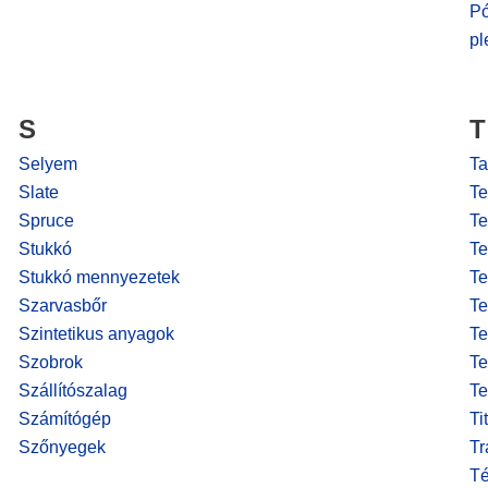
Pó
pl
S
T
Selyem
Ta
Slate
Te
Spruce
Te
Stukkó
Te
Stukkó mennyezetek
Te
Szarvasbőr
Te
Szintetikus anyagok
Te
Szobrok
Te
Szállítószalag
Te
Számítógép
Ti
Szőnyegek
Tr
T