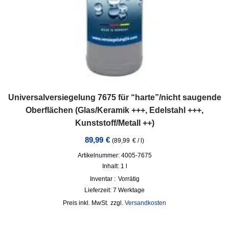
Universalversiegelung 7675 für “harte”/nicht saugende
Oberflächen (Glas/Keramik +++, Edelstahl +++,
Kunststoff/Metall ++)
89,99
€
(
89,99
€
/
l
)
Artikelnummer: 4005-7675
Inhalt: 1
l
Inventar :
Vorrätig
Lieferzeit:
7 Werktage
inkl. MwSt.
zzgl.
Versandkosten