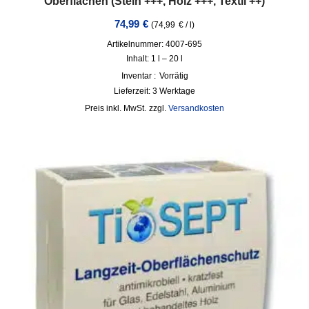
Oberflächen (Stein +++, Holz +++, Textil ++)
74,99
€
(
74,99
€
/
l
)
Artikelnummer: 4007-695
Inhalt: 1
l
– 20
l
Inventar :
Vorrätig
Lieferzeit:
3 Werktage
inkl. MwSt.
zzgl.
Versandkosten