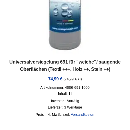
Universalversiegelung 691 für “weiche”/ saugende
Oberflächen (Textil +++, Holz ++, Stein ++)
74,99
€
(
74,99
€
/
l
)
Artikelnummer: 4006-691-1000
Inhalt: 1
l
Inventar :
Vorrätig
Lieferzeit:
3 Werktage
inkl. MwSt.
zzgl.
Versandkosten