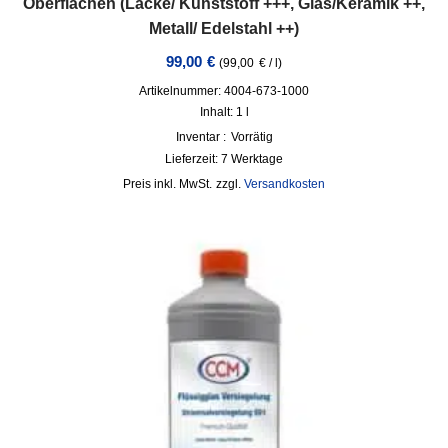
Oberflächen (Lacke/ Kunststoff +++, Glas/Keramik ++,
Metall/ Edelstahl ++)
99,00
€
(
99,00
€
/
l
)
Artikelnummer: 4004-673-1000
Inhalt: 1
l
Inventar :
Vorrätig
Lieferzeit:
7 Werktage
inkl. MwSt.
zzgl.
Versandkosten