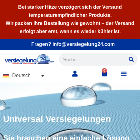
Bei starker Hitze verzögert sich der Versand
temperaturempfindlicher Produkte.
Zum
Wir packen Ihre Bestellung wie gewohnt – der Versand
Inhalt
erfolgt aber erst, wenn es wieder kühler ist.
springen
Fragen? info@versiegelung24.com
0
Deutsch
Universal Versiegelungen
Sie brauchen eine einfache Lösung