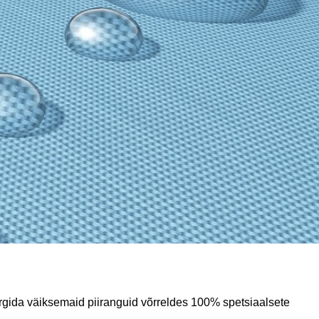
ärgida väiksemaid piiranguid võrreldes 100% spetsiaalsete