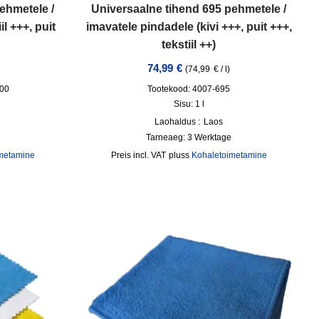
ehmetele /
Universaalne tihend 695 pehmetele /
l +++, puit
imavatele pindadele (kivi +++, puit +++,
tekstiil ++)
74,99
€
(
74,99
€
/
l
)
000
Tootekood: 4007-695
Sisu: 1
l
Laohaldus :
Laos
Tarneaeg:
3 Werktage
metamine
incl. VAT
pluss
Kohaletoimetamine