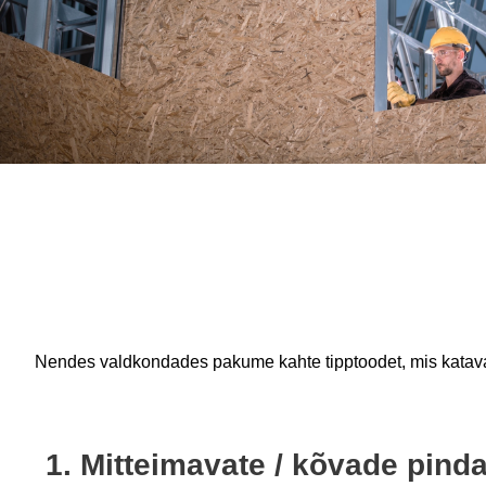
Nendes valdkondades pakume kahte tipptoodet, mis katava
1. Mitteimavate / kõvade pind