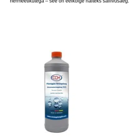
hermeetikutega – see on eelkõige näiteks säilivusaeg.