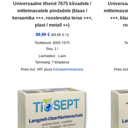
Universaalne tihend 7675 kõvadele /
Universaa
mitteimavatele pindadele (klaas /
mitteimavat
keraamika +++, roostevaba teras +++,
+++, kla
plast / metall ++)
ro
89,99
€
(
89,99
€
/
l
)
Tootekood: 4005-7675
To
Sisu: 1
l
Laohaldus :
Laos
Tarneaeg:
7 tööpäeva
incl. VAT
pluss
Kohaletoimetamine
inc