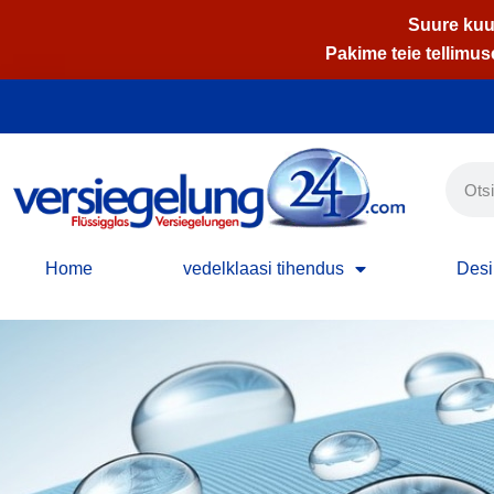
Suure kuum
Pakime teie tellimuse
Skip
to
content
Home
vedelklaasi tihendus
Desi