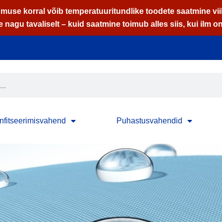
use korral võib temperatuuritundlike toodete saatmine vii
 nagu tavaliselt – kuid saatmine toimub alles siis, kui ilm o
nfitseerimisvahend
Puhastusvahendid