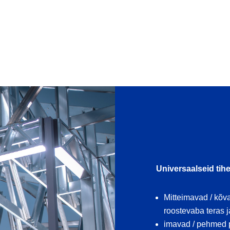
Universaalseid tih
Mitteimavad / kõva
roostevaba teras j
imavad / pehmed pi