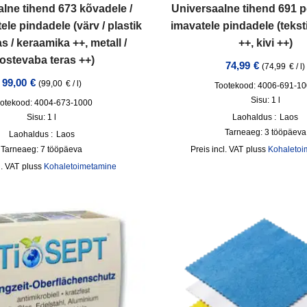
lne tihend 673 kõvadele /
Universaalne tihend 691 p
ele pindadele (värv / plastik
imavatele pindadele (tekstii
as / keraamika ++, metall /
++, kivi ++)
ostevaba teras ++)
74,99
€
(
74,99
€
/
l
)
99,00
€
(
99,00
€
/
l
)
Tootekood: 4006-691-1
Sisu: 1
l
otekood: 4004-673-1000
Sisu: 1
l
Laohaldus :
Laos
Tarneaeg:
3 tööpäeva
Laohaldus :
Laos
Tarneaeg:
7 tööpäeva
incl. VAT
pluss
Kohaletoi
l. VAT
pluss
Kohaletoimetamine