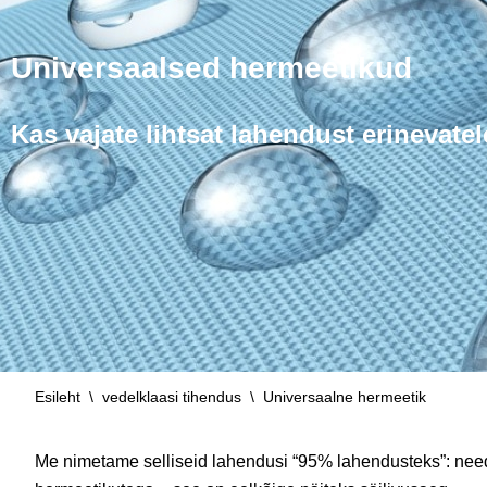
Universaalsed hermeetikud
Kas vajate lihtsat lahendust erinevate
Esileht
\
vedelklaasi tihendus
\
Universaalne hermeetik
Me nimetame selliseid lahendusi “95% lahendusteks”: need 