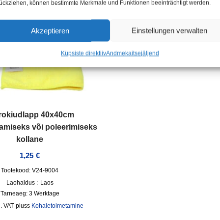
ückziehen, können bestimmte Merkmale und Funktionen beeinträchtigt werden.
Akzeptieren
Einstellungen verwalten
Küpsiste direktiiv
Andmekaitse
jäljend
rokiudlapp 40x40cm
amiseks või poleerimiseks
kollane
1,25
€
Tootekood: V24-9004
Laohaldus :
Laos
Tarneaeg:
3 Werktage
l. VAT
pluss
Kohaletoimetamine