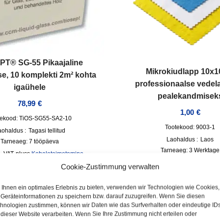
PT® SG-55 Pikaajaline
Mikrokiudlapp 10x
se, 10 komplekti 2m² kohta
professionaalse vedela
igaühele
pealekandmisek
78,99
€
1,00
€
tekood: TiOS-SG55-SA2-10
Tootekood: 9003-1
aohaldus :
Tagasi tellitud
Laohaldus :
Laos
Tarneaeg:
7 tööpäeva
Tarneaeg:
3 Werktage
l. VAT
pluss
Kohaletoimetamine
incl. VAT
pluss
Kohaletoi
Cookie-Zustimmung verwalten
Ihnen ein optimales Erlebnis zu bieten, verwenden wir Technologien wie Cookies,
Geräteinformationen zu speichern bzw. darauf zuzugreifen. Wenn Sie diesen
hnologien zustimmen, können wir Daten wie das Surfverhalten oder eindeutige ID
 dieser Website verarbeiten. Wenn Sie Ihre Zustimmung nicht erteilen oder