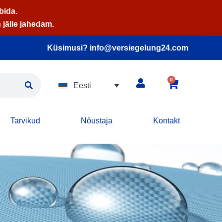
bida.
n jälle jahedam.
Küsimusi? info@versiegelung24.com
0
Eesti
Tarvikud
Nõustaja
Kontakt