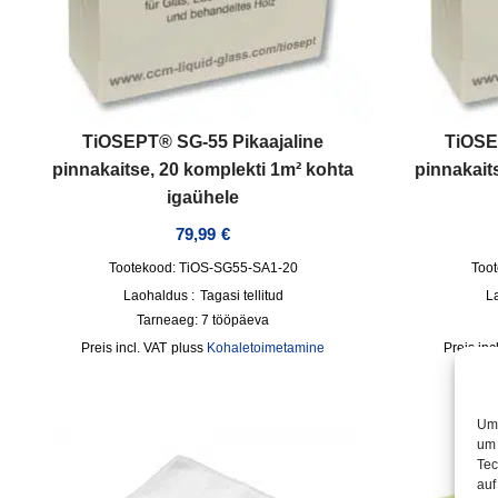
TiOSEPT® SG-55 Pikaajaline
TiOSE
pinnakaitse, 20 komplekti 1m² kohta
pinnakait
igaühele
79,99
€
Tootekood: TiOS-SG55-SA1-20
Too
Laohaldus :
Tagasi tellitud
L
Tarneaeg:
7 tööpäeva
incl. VAT
pluss
Kohaletoimetamine
inc
Um 
um 
Tec
auf