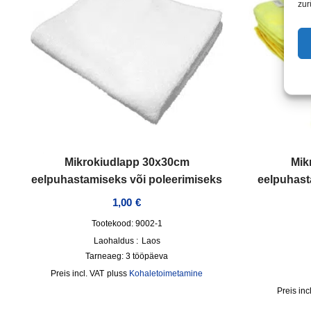
zur
Mikrokiudlapp 30x30cm
Mik
eelpuhastamiseks või poleerimiseks
eelpuhast
1,00
€
Tootekood: 9002-1
Laohaldus :
Laos
Tarneaeg:
3 tööpäeva
incl. VAT
pluss
Kohaletoimetamine
inc