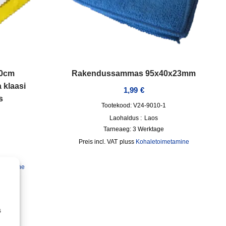
10cm
Rakendussammas 95x40x23mm
 klaasi
1,99
€
s
Tootekood: V24-9010-1
Laohaldus :
Laos
Tarneaeg:
3 Werktage
incl. VAT
pluss
Kohaletoimetamine
metamine
s