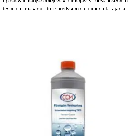
upoštevati manjše omejitve v primerjavi s 100% posebnimi
tesnilnimi masami – to je predvsem na primer rok trajanja.