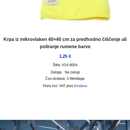
Krpa iz mikrovlaken 40×40 cm za predhodno čiščenje ali
poliranje rumene barve
1,25
€
Šifra: V24-9004
Zaloga :
Na zalogi
Čas dostave:
3 Werktage
incl. VAT
plus
Dostava