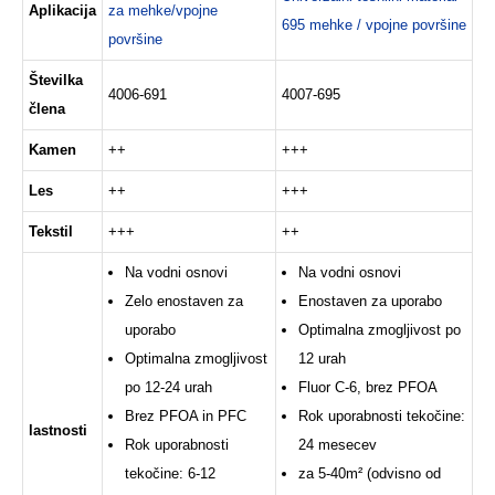
Aplikacija
za mehke/vpojne
695 mehke / vpojne površine
površine
Številka
4006-691
4007-695
člena
Kamen
++
+++
Les
++
+++
Tekstil
+++
++
Na vodni osnovi
Na vodni osnovi
Zelo enostaven za
Enostaven za uporabo
uporabo
Optimalna zmogljivost po
Optimalna zmogljivost
12 urah
po 12-24 urah
Fluor C-6, brez PFOA
Brez PFOA in PFC
Rok uporabnosti tekočine:
lastnosti
Rok uporabnosti
24 mesecev
tekočine: 6-12
za 5-40m² (odvisno od