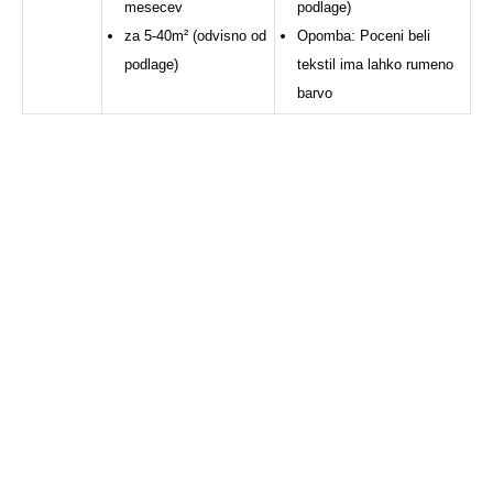
mesecev
podlage)
za 5-40m² (odvisno od
Opomba: Poceni beli
podlage)
tekstil ima lahko rumeno
barvo