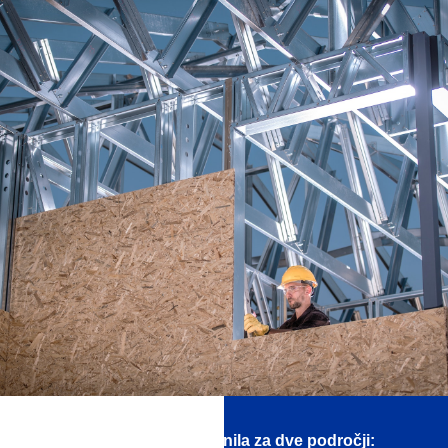
Obstajajo univerzalna tesnila za dve področji: