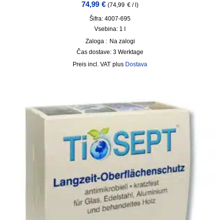
74,99
€
(
74,99
€
/
l
)
Šifra: 4007-695
Vsebina: 1
l
Zaloga :
Na zalogi
Čas dostave:
3 Werktage
incl. VAT
plus
Dostava