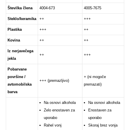
Številka člena
4004-673
4005-7675
Steklo/keramika
++
+++
Plastika
+++
++
Kovina
++
++
Iz nerjavečega
++
+++
jekla
Pobarvane
površine /
+ (ni mogoče
+++ (premazljivo)
avtomobilska
premazati)
barva
Na osnovi alkohola
Na osnovi alkohola
Zelo enostaven za
Enostaven za
uporabo
uporabo
Rahel vonj
Skoraj brez vonja