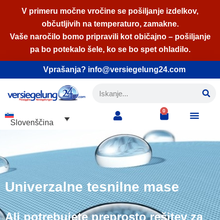
V primeru močne vročine se pošiljanje izdelkov,
občutljivih na temperaturo, zamakne.
Skoči
Vaše naročilo bomo pripravili kot običajno – pošiljanje
na
pa bo potekalo šele, ko se bo spet ohladilo.
vsebino
Vprašanja? info@versiegelung24.com
0
Slovenščina
Univerzalne tesnilne mase
Ali potrebujete preprosto rešitev za