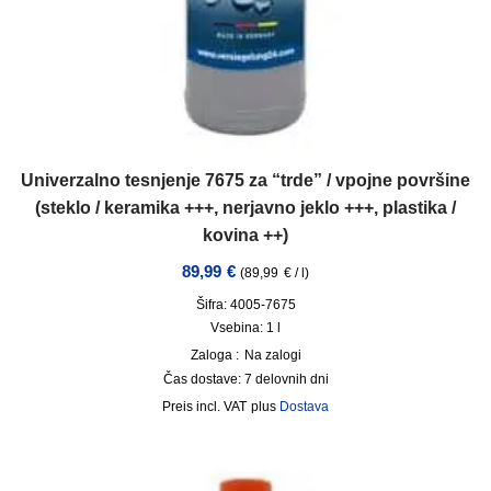
Univerzalno tesnjenje 7675 za “trde” / vpojne površine
(steklo / keramika +++, nerjavno jeklo +++, plastika /
kovina ++)
89,99
€
(
89,99
€
/
l
)
Šifra: 4005-7675
Vsebina: 1
l
Zaloga :
Na zalogi
Čas dostave:
7 delovnih dni
incl. VAT
plus
Dostava