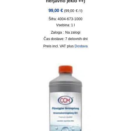
nerjavno jeklo ++)
99,00
€
(
99,00
€
/
l
)
Šifra: 4004-673-1000
Vsebina: 1
l
Zaloga :
Na zalogi
Čas dostave:
7 delovnih dni
incl. VAT
plus
Dostava