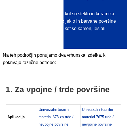
Neupojne / trde površine, kot so steklo in keramika,
plastika, kovina, nerjavno jeklo in barvane površine
vpojne / mehke površine, kot so kamen, les ali
tekstil
Na teh področjih ponujamo dva vrhunska izdelka, ki
pokrivajo različne potrebe:
1. Za vpojne / trde površine
Univerzalni tesnilni
Univerzalni tesnilni
Aplikacija
material 673 za trde /
material 7675 trde /
nevpojne površine
nevpojne površine