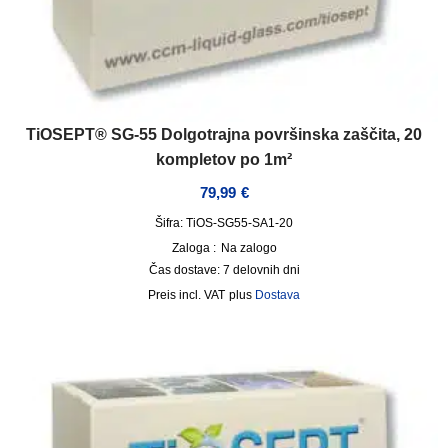
TiOSEPT® SG-55 Dolgotrajna površinska zaščita, 20
kompletov po 1m²
79,99
€
Šifra: TiOS-SG55-SA1-20
Zaloga :
Na zalogo
Čas dostave:
7 delovnih dni
incl. VAT
plus
Dostava