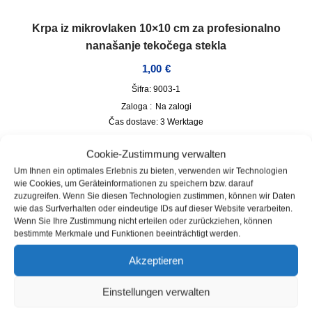
Krpa iz mikrovlaken 10×10 cm za profesionalno
nanašanje tekočega stekla
1,00
€
Šifra: 9003-1
Zaloga :
Na zalogi
Čas dostave:
3 Werktage
incl. VAT
plus
Dostava
Cookie-Zustimmung verwalten
Um Ihnen ein optimales Erlebnis zu bieten, verwenden wir Technologien
wie Cookies, um Geräteinformationen zu speichern bzw. darauf
zuzugreifen. Wenn Sie diesen Technologien zustimmen, können wir Daten
wie das Surfverhalten oder eindeutige IDs auf dieser Website verarbeiten.
Wenn Sie Ihre Zustimmung nicht erteilen oder zurückziehen, können
bestimmte Merkmale und Funktionen beeinträchtigt werden.
Akzeptieren
Einstellungen verwalten