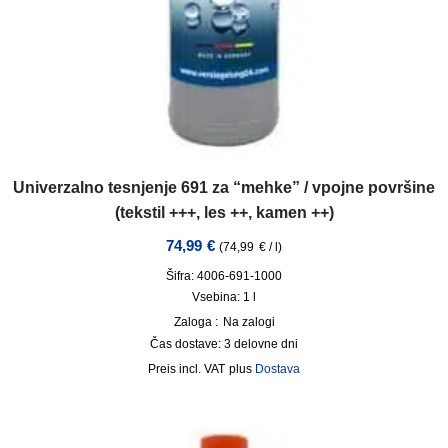
Univerzalno tesnjenje 691 za “mehke” / vpojne površine
(tekstil +++, les ++, kamen ++)
74,99
€
(
74,99
€
/
l
)
Šifra: 4006-691-1000
Vsebina: 1
l
Zaloga :
Na zalogi
Čas dostave:
3 delovne dni
incl. VAT
plus
Dostava