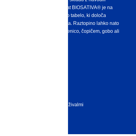
proizvajalca. Naš koncentrat BIOSATIVA® je na
primer opremljen z mešalno tabelo, ki določa
optimalna razmerja mešanja. Raztopino lahko nato
nanesete z razpršilno steklenico, čopičem, gobo ali
podobno.
Primeri uporabe:
Poslovne kuhinje
Živilska industrija
Medicina
JAVNI PREVOZ
Gospodinjstva z otroki in živalmi
Nega vozila
in še veliko več.