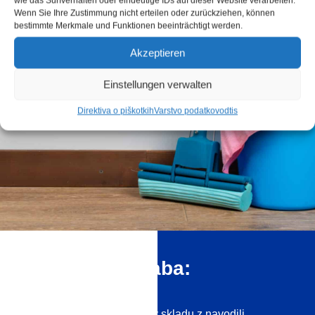
wie das Surfverhalten oder eindeutige IDs auf dieser Website verarbeiten.
Wenn Sie Ihre Zustimmung nicht erteilen oder zurückziehen, können
bestimmte Merkmale und Funktionen beeinträchtigt werden.
Akzeptieren
Einstellungen verwalten
Direktiva o piškotkih
Varstvo podatkov
odtis
Pravilna uporaba:
Čistila je treba uporabljati v skladu z navodili