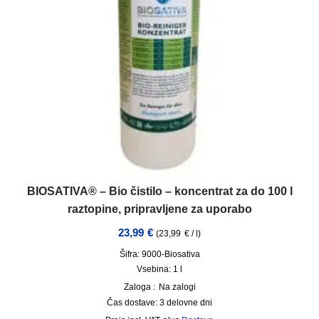
BIOSATIVA® – Bio čistilo – koncentrat za do 100 l
raztopine, pripravljene za uporabo
23,99
€
(
23,99
€
/
l
)
Šifra: 9000-Biosativa
Vsebina: 1
l
Zaloga :
Na zalogi
Čas dostave:
3 delovne dni