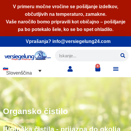
V primeru močne vročine se pošiljanje izdelkov,
občutljivih na temperaturo, zamakne.
Skoči
Vaše naročilo bomo pripravili kot običajno – pošiljanje
na
pa bo potekalo šele, ko se bo spet ohladilo.
vsebino
Vprašanja? info@versiegelung24.com
0
Slovenščina
Organsko čistilo
Biološka čistila - prijazna do okolja