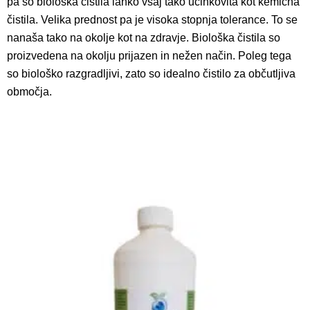
pa so biološka čistila lahko vsaj tako učinkovita kot kemična
čistila. Velika prednost pa je visoka stopnja tolerance. To se
nanaša tako na okolje kot na zdravje. Biološka čistila so
proizvedena na okolju prijazen in nežen način. Poleg tega
so biološko razgradljivi, zato so idealno čistilo za občutljiva
območja.