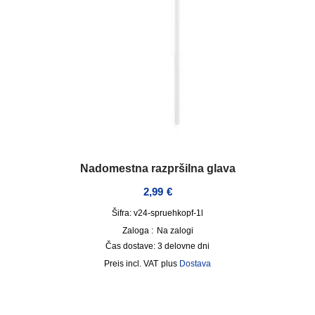
Nadomestna razpršilna glava
2,99
€
Šifra: v24-spruehkopf-1l
Zaloga :
Na zalogi
Čas dostave:
3 delovne dni
incl. VAT
plus
Dostava