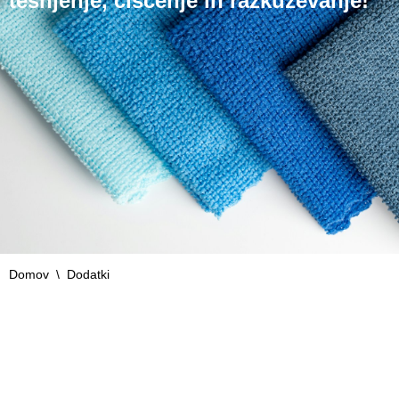
tesnjenje, čiščenje in razkuževanje!
Domov
\
Dodatki