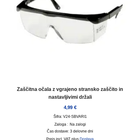
Zaščitna očala z vgrajeno stransko zaščito in
nastavljivimi držali
4,99
€
Šifra: V24-SBVARI1
Zaloga :
Na zalogi
Čas dostave:
3 delovne dni
incl. VAT
plus
Dostava