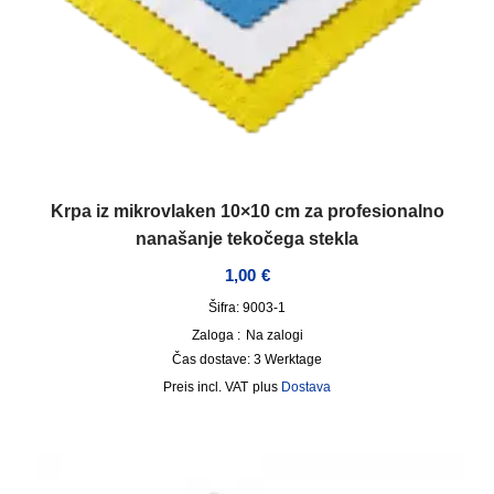
Krpa iz mikrovlaken 10×10 cm za profesionalno
nanašanje tekočega stekla
1,00
€
Šifra: 9003-1
Zaloga :
Na zalogi
Čas dostave:
3 Werktage
incl. VAT
plus
Dostava