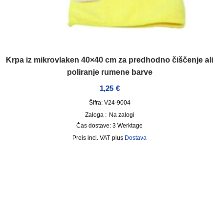
Krpa iz mikrovlaken 40×40 cm za predhodno čiščenje ali
poliranje rumene barve
1,25
€
Šifra: V24-9004
Zaloga :
Na zalogi
Čas dostave:
3 Werktage
incl. VAT
plus
Dostava