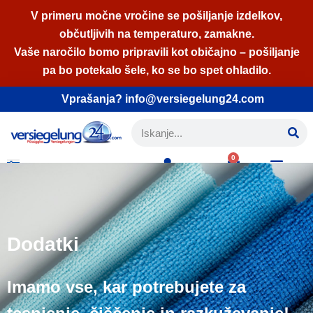
V primeru močne vročine se pošiljanje izdelkov,
občutljivih na temperaturo, zamakne.
Skoči
Vaše naročilo bomo pripravili kot običajno – pošiljanje
na
pa bo potekalo šele, ko se bo spet ohladilo.
vsebino
Vprašanja? info@versiegelung24.com
0
Slovenščina
Dodatki
Imamo vse, kar potrebujete za