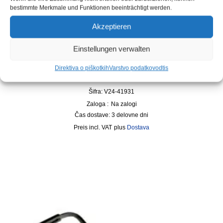
bestimmte Merkmale und Funktionen beeinträchtigt werden.
Akzeptieren
Einstellungen verwalten
Zaščitna očala BASIC prozorna leča
Direktiva o piškotkih
Varstvo podatkov
odtis
7,49
€
Šifra: V24-41931
Zaloga :
Na zalogi
Čas dostave:
3 delovne dni
incl. VAT
plus
Dostava