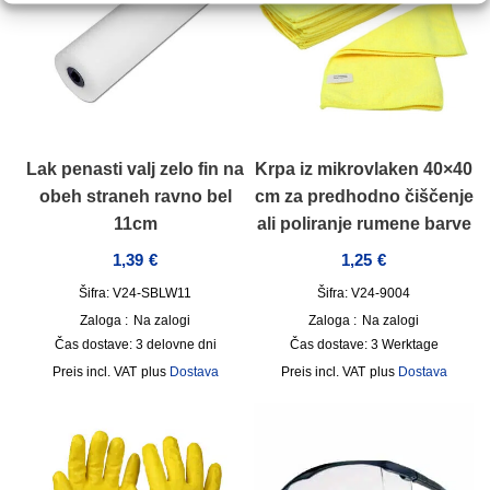
Lak penasti valj zelo fin na
Krpa iz mikrovlaken 40×40
obeh straneh ravno bel
cm za predhodno čiščenje
11cm
ali poliranje rumene barve
1,39
€
1,25
€
Šifra: V24-SBLW11
Šifra: V24-9004
Zaloga :
Na zalogi
Zaloga :
Na zalogi
Čas dostave:
3 delovne dni
Čas dostave:
3 Werktage
incl. VAT
plus
Dostava
incl. VAT
plus
Dostava