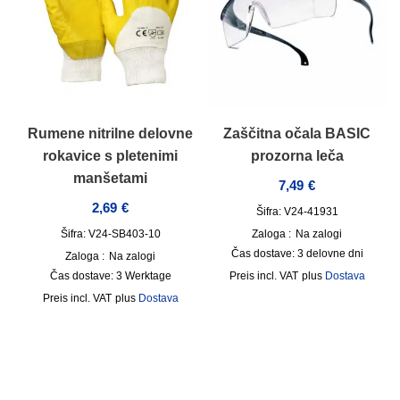
Rumene nitrilne delovne
Zaščitna očala BASIC
rokavice s pletenimi
prozorna leča
manšetami
7,49
€
2,69
€
Šifra: V24-41931
Šifra: V24-SB403-10
Zaloga :
Na zalogi
Čas dostave:
3 delovne dni
Zaloga :
Na zalogi
Čas dostave:
3 Werktage
incl. VAT
plus
Dostava
incl. VAT
plus
Dostava