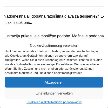
Nadomestna ali dodatna razpršilna glava za tesnjenje24 1-
litrskih steklenic.
Ilustracija prikazuje simbolično podobo. Možna je podobna
dostava.
Cookie-Zustimmung verwalten
Um Ihnen ein optimales Erlebnis zu bieten, verwenden wir Technologien
wie Cookies, um Geräteinformationen zu speichern bzw. darauf
zuzugreifen. Wenn Sie diesen Technologien zustimmen, können wir Daten
wie das Surfverhalten oder eindeutige IDs auf dieser Website verarbeiten.
Wenn Sie Ihre Zustimmung nicht erteilen oder zurückziehen, können
bestimmte Merkmale und Funktionen beeinträchtigt werden.
Podobni izdelki
Akzeptieren
Einstellungen verwalten
Direktiva o piškotkih
Varstvo podatkov
odtis