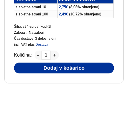
s spletne strani 10
2,75
€
(8,03% shranjeno)
s spletne strani 100
2,49
€
(16,72% shranjeno)
Šifra: v24-spruehkopf-1l
Zaloga :
Na zalogi
Čas dostave:
3 delovne dni
incl. VAT
plus
Dostava
Količina:
Dodaj v košarico