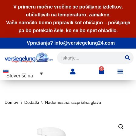
V primeru močne vročine se pošiljanje izdelkov,
občutljivih na temperaturo, zamakne.
Skoči
Vaše naročilo bomo pripravili kot običajno – pošiljanje
na
pa bo potekalo šele, ko se bo spet ohladilo.
vsebino
Vprašanja? info@versiegelung24.com
0
Slovenščina
Domov
\
Dodatki
\
Nadomestna razpršilna glava