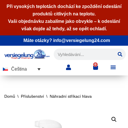
Při vysokých teplotách dochází ke zpoždění odeslání
produktů citlivých na teplotu.
Přeskočit
Vaši objednávku zabalíme jako obvykle – k odeslání
na
však dojde až tehdy, až se opět ochladí.
obsah
Máte otázky? info@versiegelung24.com
0
Čeština
Domů
\
Příslušenství
\
Náhradní stříkací hlava