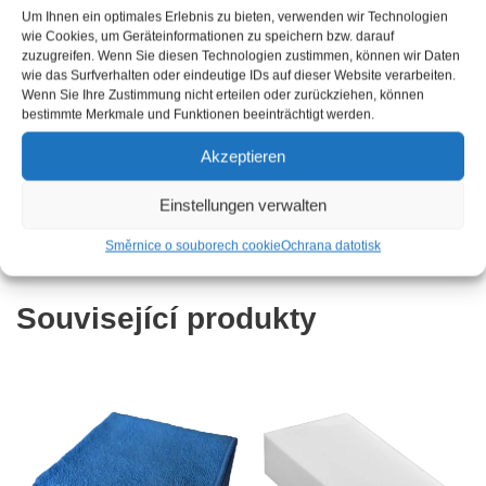
Um Ihnen ein optimales Erlebnis zu bieten, verwenden wir Technologien
wie Cookies, um Geräteinformationen zu speichern bzw. darauf
Náhradní nebo přídavná stříkací hlava pro těsnění24
zuzugreifen. Wenn Sie diesen Technologien zustimmen, können wir Daten
1litrových lahví.
wie das Surfverhalten oder eindeutige IDs auf dieser Website verarbeiten.
Wenn Sie Ihre Zustimmung nicht erteilen oder zurückziehen, können
bestimmte Merkmale und Funktionen beeinträchtigt werden.
Ilustrace ukazuje symbolický obrázek. Podobné doručení
Akzeptieren
je možné.
Einstellungen verwalten
Směrnice o souborech cookie
Ochrana dat
otisk
Související produkty