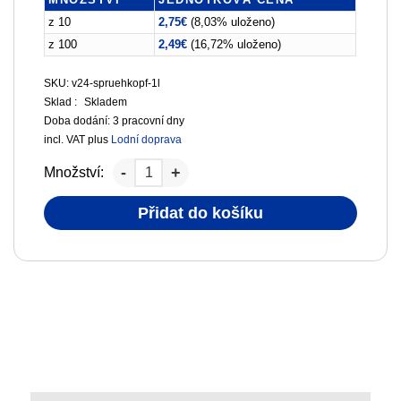
z 10
2,75
€
(8,03% uloženo)
z 100
2,49
€
(16,72% uloženo)
SKU: v24-spruehkopf-1l
Sklad :
Skladem
Doba dodání:
3 pracovní dny
incl. VAT
plus
Lodní doprava
Množství:
Přidat do košíku