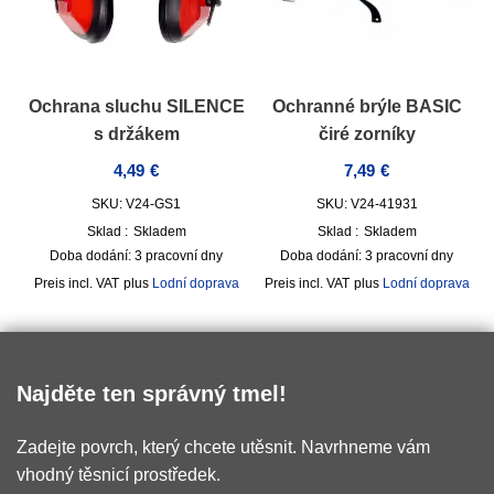
Ochrana sluchu SILENCE
Ochranné brýle BASIC
s držákem
čiré zorníky
4,49
€
7,49
€
SKU: V24-GS1
SKU: V24-41931
Sklad :
Skladem
Sklad :
Skladem
Doba dodání:
3 pracovní dny
Doba dodání:
3 pracovní dny
incl. VAT
plus
Lodní doprava
incl. VAT
plus
Lodní doprava
Najděte ten správný tmel!
Zadejte povrch, který chcete utěsnit. Navrhneme vám
vhodný těsnicí prostředek.