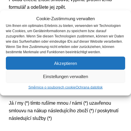
formulář a odešlete jej zpět.
Cookie-Zustimmung verwalten
Na
Um Ihnen ein optimales Erlebnis zu bieten, verwenden wir Technologien
wie Cookies, um Geräteinformationen zu speichern bzw. darauf
zuzugreifen. Wenn Sie diesen Technologien zustimmen, können wir Daten
samstore.de
wie das Surfverhalten oder eindeutige IDs auf dieser Website verarbeiten.
Wenn Sie Ihre Zustimmung nicht erteilen oder zurückziehen, können
bestimmte Merkmale und Funktionen beeinträchtigt werden.
Holger Käding
Akzeptieren
Na Ellmen 14
53773 Hennef
Einstellungen verwalten
Německo
E -mail: info@versiegelung24.com
Směrnice o souborech cookie
Ochrana dat
otisk
Já / my (*) tímto rušíme mnou / námi (*) uzavřenou
smlouvu na nákup následujícího zboží (*) / poskytnutí
následující služby (*)