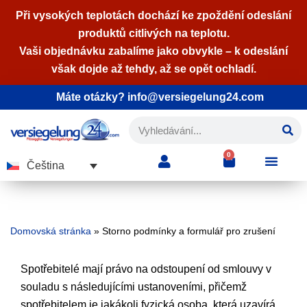
Při vysokých teplotách dochází ke zpoždění odeslání
produktů citlivých na teplotu.
Přeskočit
Vaši objednávku zabalíme jako obvykle – k odeslání
na
však dojde až tehdy, až se opět ochladí.
obsah
Máte otázky? info@versiegelung24.com
0
Čeština
Domovská stránka
»
Storno podmínky a formulář pro zrušení
Spotřebitelé mají právo na odstoupení od smlouvy v
souladu s následujícími ustanoveními, přičemž
spotřebitelem je jakákoli fyzická osoba, která uzavírá