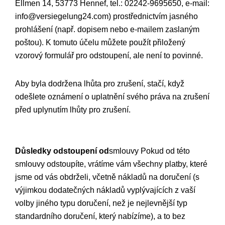
Ellmen 14, 53773 Hennef, tel.: 02242-9695650, e-mail:
info@versiegelung24.com) prostřednictvím jasného
prohlášení (např. dopisem nebo e-mailem zaslaným
poštou). K tomuto účelu můžete použít přiložený
vzorový formulář pro odstoupení, ale není to povinné.
Aby byla dodržena lhůta pro zrušení, stačí, když
odešlete oznámení o uplatnění svého práva na zrušení
před uplynutím lhůty pro zrušení.
Důsledky odstoupení od
smlouvy Pokud od této
smlouvy odstoupíte, vrátíme vám všechny platby, které
jsme od vás obdrželi, včetně nákladů na doručení (s
výjimkou dodatečných nákladů vyplývajících z vaší
volby jiného typu doručení, než je nejlevnější typ
standardního doručení, který nabízíme), a to bez