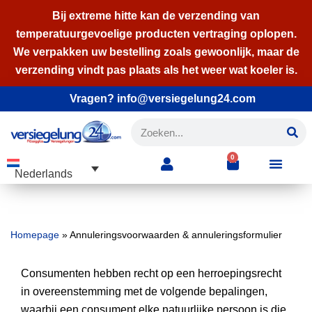
Bij extreme hitte kan de verzending van
temperatuurgevoelige producten vertraging oplopen.
Ga
We verpakken uw bestelling zoals gewoonlijk, maar de
naar
verzending vindt pas plaats als het weer wat koeler is.
de
inhoud
Vragen? info@versiegelung24.com
0
Nederlands
Homepage
»
Annuleringsvoorwaarden & annuleringsformulier
Consumenten hebben recht op een herroepingsrecht
in overeenstemming met de volgende bepalingen,
waarbij een consument elke natuurlijke persoon is die