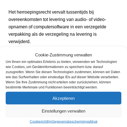
Het herroepingsrecht vervalt tussentijds bij
overeenkomsten tot levering van audio- of video-
opnamen of computersoftware in een verzegelde
verpakking als de verzegeling na levering is
verwijderd.
Cookie-Zustimmung verwalten
B. Herroepingsformulier
Um Ihnen ein optimales Erlebnis zu bieten, verwenden wir Technologien
wie Cookies, um Geräteinformationen zu speichern bzw. darauf
zuzugreifen. Wenn Sie diesen Technologien zustimmen, können wir Daten
Als u het contract wilt herroepen, vul dan dit formulier
wie das Surfverhalten oder eindeutige IDs auf dieser Website verarbeiten.
in en stuur het terug.
Wenn Sie Ihre Zustimmung nicht erteilen oder zurückziehen, können
bestimmte Merkmale und Funktionen beeinträchtigt werden.
Op
Akzeptieren
Einstellungen verwalten
samstore.de
Cookierichtlijn
Gegevensbescherming
afdruk