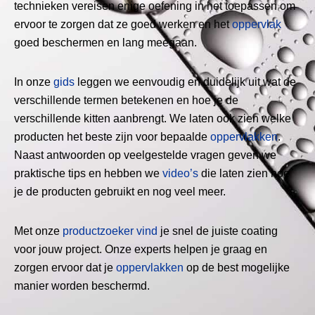
technieken vereisen enige oefening in het toepassen om
ervoor te zorgen dat ze goed werken en het
oppervlak
goed beschermen en lang meegaan.
In onze
gids
leggen we eenvoudig en duidelijk uit wat de
verschillende termen betekenen en hoe je de
verschillende kitten aanbrengt. We laten ook zien welke
producten het beste zijn voor bepaalde
oppervlakken
.
Naast antwoorden op veelgestelde vragen geven we
praktische tips en hebben we
video’s
die laten zien hoe
je de producten gebruikt en nog veel meer.
Met onze
productzoeker vind
je snel de juiste coating
voor jouw project. Onze experts helpen je graag en
zorgen ervoor dat je
oppervlakken
op de best mogelijke
manier worden beschermd.