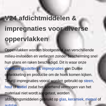
V24 afdichtmiddelen &
impregnaties voor diverse
oppervlakken
Oppervlakken worden blootgesteld aan verschillende
milieu-invloeden en verliezen zonder bescherming snel
hun glans en raken beschadigd. Dit is waar onze
vloeibare glaskitten & impregnaties
van Duitse
ontwikkeling en productie om de hoek komen kijken.
Terwijl impregnaties vooral worden gebruikt op
steen
,
hout
of
textiel
zodat het ademend vermogen van het
materiaal niet wordt aangetast, worden
afdichtingsmiddelen gebruikt op
glas
,
keramiek
,
metaal
of
autolak
.