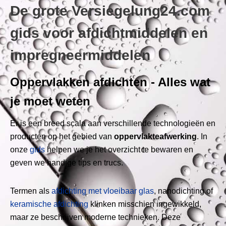
De grote Versiegelung24.com
gids voor afdichtmiddelen en
impregneermiddelen
Oppervlakken afdichten - Alles wat
je moet weten
Er is een breed scala aan verschillende technologieën en
producten op het gebied van
oppervlakteafwerking
. In
onze
gids
helpen we je het overzicht te bewaren en
geven we handige tips en trucs.
Termen als
afdichting met vloeibaar glas
, nanodichting of
keramische afdichting
klinken misschien ingewikkeld,
maar ze beschrijven moderne technieken. Deze