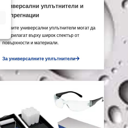
Универсални уплътнители и
импрегнации
Нашите универсални уплътнители могат да
се прилагат върху широк спектър от
повърхности и материали.
За универсалните уплътнители