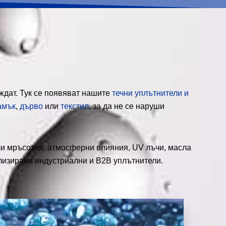
ждат. Тук се появяват нашите
течни уплътнители и
амък
,
дърво
или
текстил
, за да не се наруши
или мръсотия, атмосферни влияния, UV лъчи, масла
ализирани индустриални и B2B уплътнители.