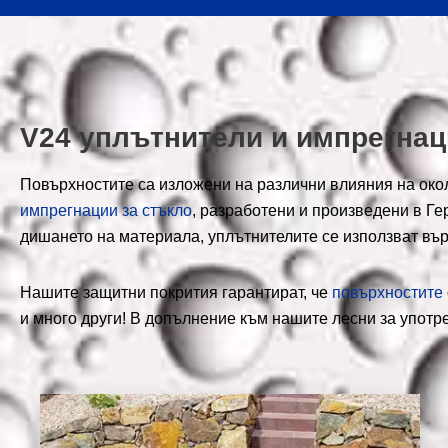
V24 уплътнители и импрегнац
Повърхностите са изложени на различни влияния на окол
импрегнации за стъкло
, разработени и произведени в Г
дишането на материала, уплътнителите се използват въ
Нашите защитни покрития гарантират, че
повърхностите
и много други! В допълнение към нашите лесни за употр