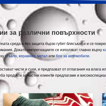
ии за различни повърхности
ната среда и без защита бързо губят блясъка си и се повре
ермания. Докато импрегнациите се използват главно върху
к
рху
стъкло
,
керамика
,
метал
или
боя за автомобили
.
остават чисти и сухи, и предпазват от отлагания на влага 
еба продукти за частни клиенти предлагаме и високоспеци