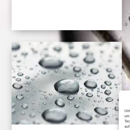
Um 
um 
Tec
auf