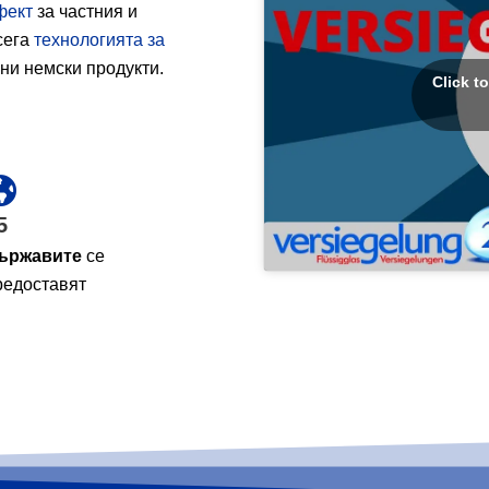
фект
за частния и
сега
технологията за
ни немски продукти.
Click t
5
ържавите
се
редоставят