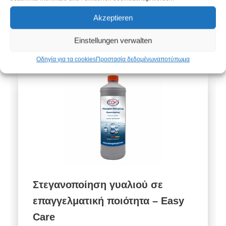
V24 Bestseller - Εμποτισμοί και
Akzeptieren
στεγανωτικά made in Germany
Einstellungen verwalten
Οδηγία για τα cookies
Προστασία δεδομένων
αποτύπωμα
Στεγανοποίηση γυαλιού σε
επαγγελματική ποιότητα – Easy
Care