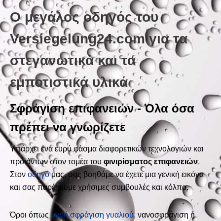
Ο μεγάλος οδηγός του
Versiegelung24.com για τα
στεγανωτικά και τα
εμποτιστικά υλικά
Σφράγιση επιφανειών - Όλα όσα
πρέπει να γνωρίζετε
Υπάρχει ένα ευρύ φάσμα διαφορετικών τεχνολογιών και
προϊόντων στον τομέα του
φινιρίσματος επιφανειών
.
Στον
οδηγό
μας, σας βοηθάμε να έχετε μια γενική εικόνα
και σας παρέχουμε χρήσιμες συμβουλές και κόλπα.
Όροι όπως
υγρή σφράγιση γυαλιού
, νανοσφράγιση ή