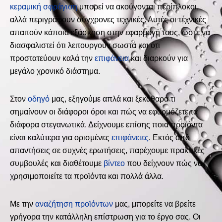
κεραμική σφράγιση
μπορεί να ακούγονται περίπλοκοι,
αλλά περιγράφουν σύγχρονες τεχνικές. Αυτές οι τεχνικές
απαιτούν κάποια εξάσκηση στην εφαρμογή τους, ώστε να
διασφαλιστεί ότι λειτουργούν σωστά και ότι
προστατεύουν καλά την
επιφάνεια
και διαρκούν για
μεγάλο χρονικό διάστημα.
Στον
οδηγό
μας, εξηγούμε απλά και ξεκάθαρα τι
σημαίνουν οι διάφοροι όροι και πώς να εφαρμόζετε τα
διάφορα στεγανωτικά. Δείχνουμε επίσης ποια προϊόντα
είναι καλύτερα για ορισμένες
επιφάνειες
. Εκτός από
απαντήσεις σε συχνές ερωτήσεις, παρέχουμε πρακτικές
συμβουλές και διαθέτουμε
βίντεο
που δείχνουν πώς να
χρησιμοποιείτε τα προϊόντα και πολλά άλλα.
Με την
αναζήτηση προϊόντων
μας, μπορείτε να βρείτε
γρήγορα την κατάλληλη επίστρωση για το έργο σας. Οι