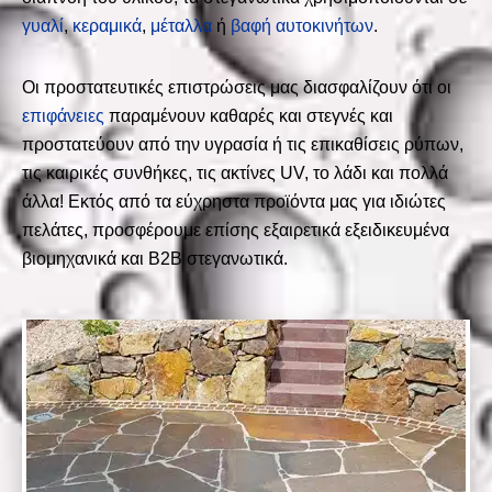
γυαλί
,
κεραμικά
,
μέταλλα
ή
βαφή αυτοκινήτων
.
Οι προστατευτικές επιστρώσεις μας διασφαλίζουν ότι οι
επιφάνειες
παραμένουν καθαρές και στεγνές και
προστατεύουν από την υγρασία ή τις επικαθίσεις ρύπων,
τις καιρικές συνθήκες, τις ακτίνες UV, το λάδι και πολλά
άλλα! Εκτός από τα εύχρηστα προϊόντα μας για ιδιώτες
πελάτες, προσφέρουμε επίσης εξαιρετικά εξειδικευμένα
βιομηχανικά και B2B στεγανωτικά.