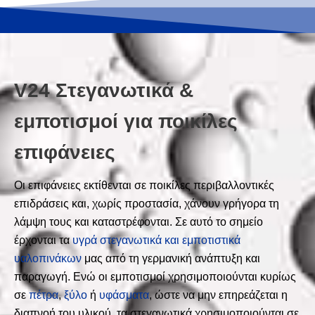
V24 Στεγανωτικά &
εμποτισμοί για ποικίλες
επιφάνειες
Οι επιφάνειες εκτίθενται σε ποικίλες περιβαλλοντικές
επιδράσεις και, χωρίς προστασία, χάνουν γρήγορα τη
λάμψη τους και καταστρέφονται. Σε αυτό το σημείο
έρχονται τα
υγρά στεγανωτικά και εμποτιστικά
υαλοπινάκων
μας από τη γερμανική ανάπτυξη και
παραγωγή. Ενώ οι εμποτισμοί χρησιμοποιούνται κυρίως
σε
πέτρα
,
ξύλο
ή
υφάσματα
, ώστε να μην επηρεάζεται η
διαπνοή του υλικού, τα στεγανωτικά χρησιμοποιούνται σε