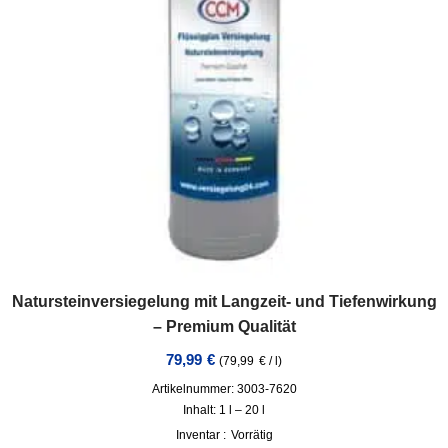
Natursteinversiegelung mit Langzeit- und Tiefenwirkung
– Premium Qualität
79,99
€
(
79,99
€
/
l
)
Artikelnummer: 3003-7620
Inhalt: 1
l
– 20
l
Inventar :
Vorrätig