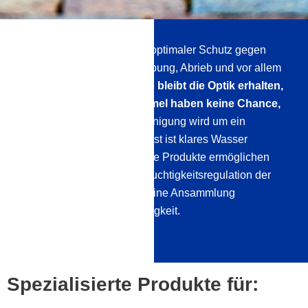
Nach Aushärtung entsteht optimaler Schutz gegen
Verschmutzung und Verfärbung, Abrieb und vor allem
Eindringen von Wasser.
So bleibt die Optik erhalten,
Moos, Algen oder Schimmel haben keine Chance,
sich anzusiedeln.
Die Reinigung wird um ein
Vielfaches erleichtert – meist ist klares Wasser
ausreichend. Atmungsaktive Produkte ermöglichen
weiterhin die natürliche Feuchtigkeitsregulation der
Steine und verhindern so eine Ansammlung
aufsteigender Tiefenfeuchtigkeit.
Spezialisierte Produkte für: