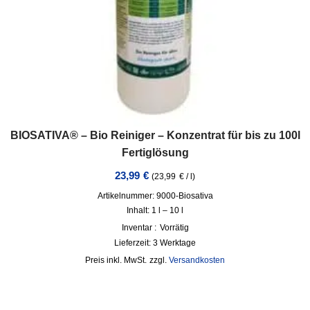
BIOSATIVA® – Bio Reiniger – Konzentrat für bis zu 100l
Fertiglösung
23,99
€
(
23,99
€
/
l
)
Artikelnummer: 9000-Biosativa
Inhalt: 1
l
– 10
l
Inventar :
Vorrätig
Lieferzeit:
3 Werktage
inkl. MwSt.
zzgl.
Versandkosten