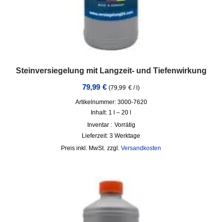
Steinversiegelung mit Langzeit- und Tiefenwirkung
79,99
€
(
79,99
€
/
l
)
Artikelnummer: 3000-7620
Inhalt: 1
l
– 20
l
Inventar :
Vorrätig
Lieferzeit:
3 Werktage
inkl. MwSt.
zzgl.
Versandkosten