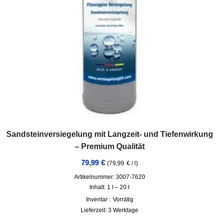
Sandsteinversiegelung mit Langzeit- und Tiefenwirkung
– Premium Qualität
79,99
€
(
79,99
€
/
l
)
Artikelnummer: 3007-7620
Inhalt: 1
l
– 20
l
Inventar :
Vorrätig
Lieferzeit:
3 Werktage