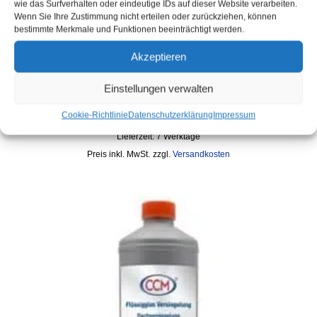
wie das Surfverhalten oder eindeutige IDs auf dieser Website verarbeiten.
Wenn Sie Ihre Zustimmung nicht erteilen oder zurückziehen, können
Monument Stone – Stein & Beton
bestimmte Merkmale und Funktionen beeinträchtigt werden.
Flüssigglasversiegelung
Akzeptieren
89,99
€
(
89,99
€
/
l
)
Einstellungen verwalten
Artikelnummer: 3009-8637-1
Inhalt: 1
l
Cookie-Richtlinie
Datenschutzerklärung
Impressum
Inventar :
Auf Lieferrückstand
Lieferzeit:
7 Werktage
inkl. MwSt.
zzgl.
Versandkosten