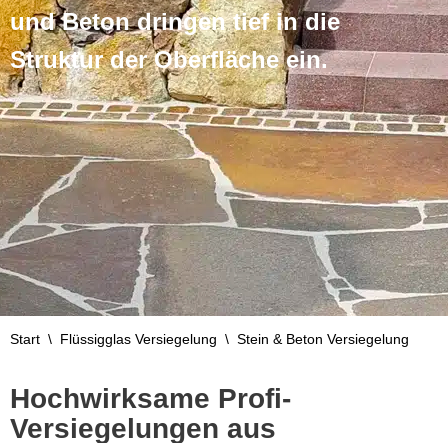
und Beton dringen tief in die
Struktur der Oberfläche ein.
Start
\
Flüssigglas Versiegelung
\
Stein & Beton Versiegelung
Hochwirksame Profi-
Versiegelungen aus