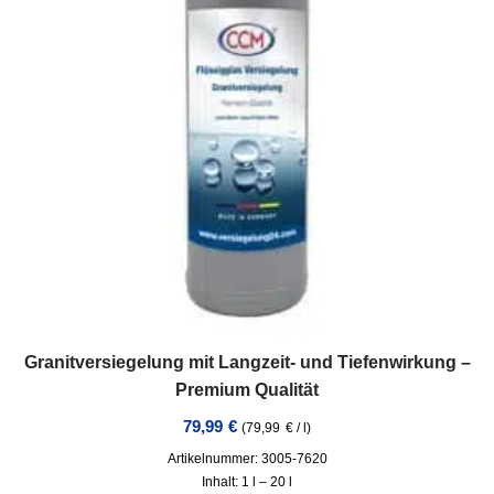
Granitversiegelung mit Langzeit- und Tiefenwirkung –
Premium Qualität
79,99
€
(
79,99
€
/
l
)
Artikelnummer: 3005-7620
Inhalt: 1
l
– 20
l