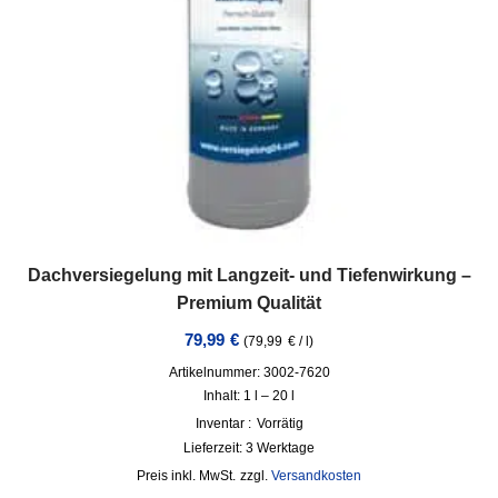
Dachversiegelung mit Langzeit- und Tiefenwirkung –
Premium Qualität
79,99
€
(
79,99
€
/
l
)
Artikelnummer: 3002-7620
Inhalt: 1
l
– 20
l
Inventar :
Vorrätig
Lieferzeit:
3 Werktage
inkl. MwSt.
zzgl.
Versandkosten