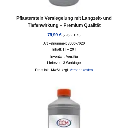
Pflasterstein Versiegelung mit Langzeit- und
Tiefenwirkung – Premium Qualität
79,99
€
(
79,99
€
/
l
)
Artikelnummer: 3006-7620
Inhalt: 1
l
– 20
l
Inventar :
Vorrätig
Lieferzeit:
3 Werktage
inkl. MwSt.
zzgl.
Versandkosten