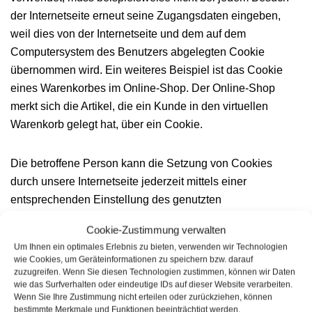
der Internetseite erneut seine Zugangsdaten eingeben,
weil dies von der Internetseite und dem auf dem
Computersystem des Benutzers abgelegten Cookie
übernommen wird. Ein weiteres Beispiel ist das Cookie
eines Warenkorbes im Online-Shop. Der Online-Shop
merkt sich die Artikel, die ein Kunde in den virtuellen
Warenkorb gelegt hat, über ein Cookie.
Die betroffene Person kann die Setzung von Cookies
durch unsere Internetseite jederzeit mittels einer
entsprechenden Einstellung des genutzten
Internetbrowsers verhindern und damit der Setzung von
Cookie-Zustimmung verwalten
Cookies dauerhaft widersprechen. Ferner können bereits
Um Ihnen ein optimales Erlebnis zu bieten, verwenden wir Technologien
gesetzte Cookies jederzeit über einen Internetbrowser oder
wie Cookies, um Geräteinformationen zu speichern bzw. darauf
andere Softwareprogramme gelöscht werden. Dies ist in
zuzugreifen. Wenn Sie diesen Technologien zustimmen, können wir Daten
wie das Surfverhalten oder eindeutige IDs auf dieser Website verarbeiten.
allen gängigen Internetbrowsern möglich. Deaktiviert die
Wenn Sie Ihre Zustimmung nicht erteilen oder zurückziehen, können
betroffene Person die Setzung von Cookies in dem
bestimmte Merkmale und Funktionen beeinträchtigt werden.