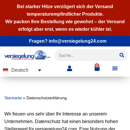
Bei starker Hitze verzögert sich der Versand
temperaturempfindlicher Produkte.
Zum
Wir packen Ihre Bestellung wie gewohnt – der Versand
Inhalt
erfolgt aber erst, wenn es wieder kühler ist.
springen
Fragen? info@versiegelung24.com
0
Deutsch
Startseite
»
Datenschutzerklärung
Wir freuen uns sehr über Ihr Interesse an unserem
Unternehmen. Datenschutz hat einen besonders hohen
Stellenwert für versiegelung24.com. Eine Nutzung der