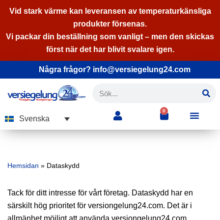
Vid stark värme kan leveransen av temperaturkänsliga
produkter försenas.
Hoppa
Vi packar din beställning som vanligt – men den skickas
till
först när det har blivit svalare igen.
innehåll
Några frågor? info@versiegelung24.com
0
Svenska
Hemsidan
»
Dataskydd
Tack för ditt intresse för vårt företag. Dataskydd har en
särskilt hög prioritet för versiongelung24.com. Det är i
allmänhet möjligt att använda versiongelung24.com