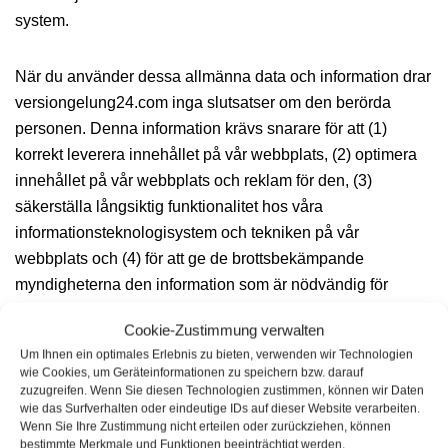
system.
När du använder dessa allmänna data och information drar
versiongelung24.com inga slutsatser om den berörda
personen. Denna information krävs snarare för att (1)
korrekt leverera innehållet på vår webbplats, (2) optimera
innehållet på vår webbplats och reklam för den, (3)
säkerställa långsiktig funktionalitet hos våra
informationsteknologisystem och tekniken på vår
webbplats och (4) för att ge de brottsbekämpande
myndigheterna den information som är nödvändig för
brottsbekämpning i händelse av en cyberattack. Denna
Cookie-Zustimmung verwalten
anonymt insamlade data och information utvärderas därför
Um Ihnen ein optimales Erlebnis zu bieten, verwenden wir Technologien
statistiskt och vidare av versiongelung24.com i syfte att öka
wie Cookies, um Geräteinformationen zu speichern bzw. darauf
dataskyddet och datasäkerheten i vårt företag för att i
zuzugreifen. Wenn Sie diesen Technologien zustimmen, können wir Daten
wie das Surfverhalten oder eindeutige IDs auf dieser Website verarbeiten.
slutändan säkerställa en optimal skyddsnivå för de
Wenn Sie Ihre Zustimmung nicht erteilen oder zurückziehen, können
personuppgifter som behandlas av oss. Den anonyma
bestimmte Merkmale und Funktionen beeinträchtigt werden.