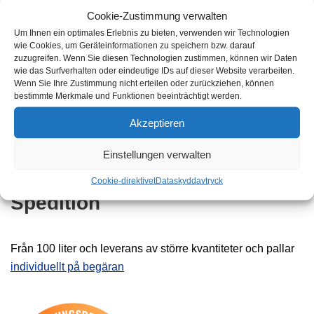
Fraktkostnaderna inom Tyskland är
6,99 euro per
Cookie-Zustimmung verwalten
beställning
. Från ett ordervärde på
250,00 euro
Det finns
Um Ihnen ein optimales Erlebnis zu bieten, verwenden wir Technologien
wie Cookies, um Geräteinformationen zu speichern bzw. darauf
inga fraktkostnader (brutto).
zuzugreifen. Wenn Sie diesen Technologien zustimmen, können wir Daten
wie das Surfverhalten oder eindeutige IDs auf dieser Website verarbeiten.
Wenn Sie Ihre Zustimmung nicht erteilen oder zurückziehen, können
europeiska unionen
bestimmte Merkmale und Funktionen beeinträchtigt werden.
Akzeptieren
Fraktkostnaderna till Europeiska unionen är
21,90 euro
Einstellungen verwalten
per beställning
.
Cookie-direktivet
Dataskydd
avtryck
Spedition
Från 100 liter och leverans av större kvantiteter och pallar
individuellt på begäran