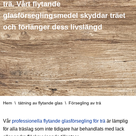
trä. Vårt flytande
glasförseglingsmedel skyddar träet
och förlänger dess livslängd
Hem
\
tätning av flytande glas
\
Försegling av trä
Vår
professionella flytande glasförsegling för trä
är lämplig
för alla träslag som inte tidigare har behandlats med lack