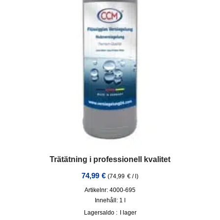
Trätätning i professionell kvalitet
74,99
€
(
74,99
€
/
l
)
Artikelnr: 4000-695
Innehåll: 1
l
Lagersaldo :
I lager