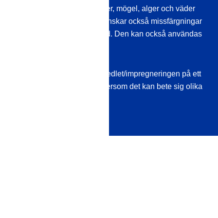
mot vatteninträngning, salter, mögel, alger och väder
och vind. Beläggningen minskar också missfärgningar
orsakade av väder och vind. Den kan också användas
inomhus, t.ex. på golv.
Testa dock alltid tätningsmedlet/impregneringen på ett
obetydligt område först, eftersom det kan bete sig olika
beroende på materialet.