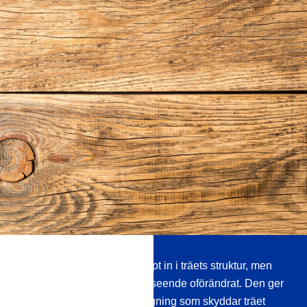
Tätningsmedlet tränger djupt in i träets struktur, men
lämnar ytornas naturliga utseende oförändrat. Den ger
en mycket långvarig beläggning som skyddar träet