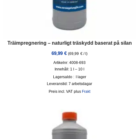
Träimpregnering – naturligt träskydd baserat på silan
69,99
€
(
69,99
€
/
l
)
Artikelnr: 4008-693
Innehåll: 1
l
– 10
l
Lagersaldo :
I lager
Leveranstid:
7 arbetsdagar
incl. VAT
plus
Frakt