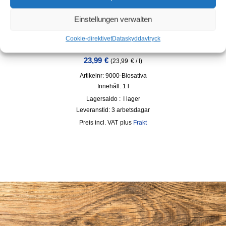
Einstellungen verwalten
BIOSATIVA® – Bio Cleaner – koncentrat för upp till 100 l
Cookie-direktivet
Dataskydd
avtryck
bruksfärdig lösning
23,99
€
(
23,99
€
/
l
)
Artikelnr: 9000-Biosativa
Innehåll: 1
l
Lagersaldo :
I lager
Leveranstid:
3 arbetsdagar
incl. VAT
plus
Frakt