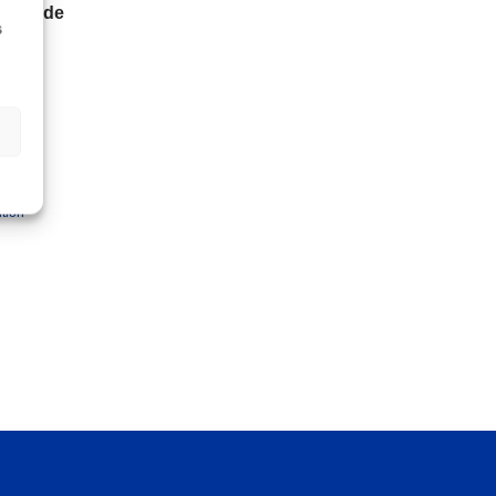
 100l de
s
mploi
vrables
tion