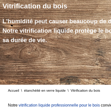
Vitrification du bois
L'humidité peut causer beaucoup de d
Notre vitrification liquide protège le 
sa durée de vie.
Accueil
\
étanchéité en verre liquide
\
Vitrification du bois
Notre
vitrification liquide professionnelle pour le bois
convie