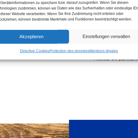
Geräteinformationen zu speichern bzw. darauf zuzugreifen. Wenn Sie diesen
professionnelle
Concentré pour jusqu’à
hnologien zustimmen, können wir Daten wie das Surfverhalten oder eindeutige ID
solution prête à l’e
74,99
€
 dieser Website verarbeiten. Wenn Sie Ihre Zustimmung nicht erteilen oder
(
74,99
€
/
l
)
ückziehen, können bestimmte Merkmale und Funktionen beeinträchtigt werden.
23,99
€
(
23,99
€
/
l
)
UGS : 4000-695
Contenu: 1
l
UGS : 9000-Biosativa
Akzeptieren
Einstellungen verwalten
Inventaire :
En stock
Contenu: 1
l
i de livraison :
3 Werktage
Inventaire :
En stock
Directive Cookies
Protection des données
Mentions légales
incl. VAT
plus
Expédition
Délai de livraison :
3 jours ou
incl. VAT
plus
Expédi