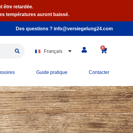
t être retardée.
es températures auront baissé.
Des questions ? info@versiegelung24.com
0
Français
ssoires
Guide pratique
Contacter