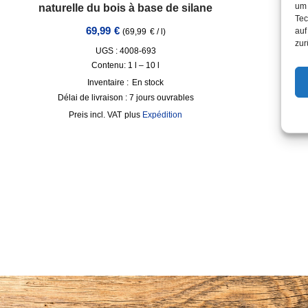
um 
naturelle du bois à base de silane
Tec
69,99
€
auf
(
69,99
€
/
l
)
zur
UGS : 4008-693
Contenu: 1
l
– 10
l
Inventaire :
En stock
Délai de livraison :
7 jours ouvrables
Déla
incl. VAT
plus
Expédition