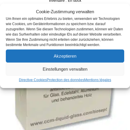
Inventaire :
En stock
Délai de livraison :
3 Werktage
Cookie-Zustimmung verwalten
incl. VAT
plus
Expédition
Um Ihnen ein optimales Erlebnis zu bieten, verwenden wir Technologien
wie Cookies, um Geräteinformationen zu speichern bzw. darauf
zuzugreifen. Wenn Sie diesen Technologien zustimmen, können wir Daten
wie das Surfverhalten oder eindeutige IDs auf dieser Website verarbeiten.
Wenn Sie Ihre Zustimmung nicht erteilen oder zurückziehen, können
bestimmte Merkmale und Funktionen beeinträchtigt werden.
Akzeptieren
Einstellungen verwalten
Directive Cookies
Protection des données
Mentions légales