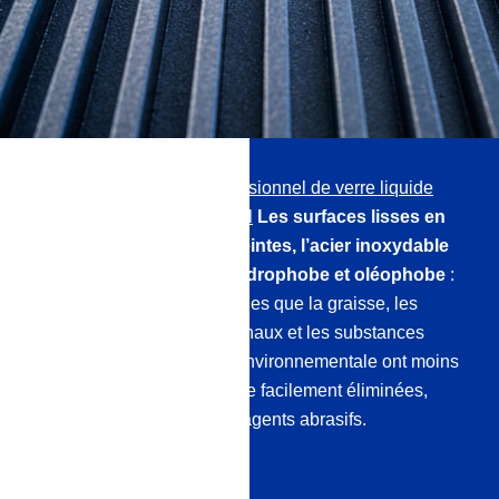
Avec notre
Scellage professionnel de verre liquide
pour le plastique et le métal
Les surfaces lisses en
plastique, les surfaces peintes, l’acier inoxydable
et le métal ont un effet hydrophobe et oléophobe
:
Les particules de saleté telles que la graisse, les
substances huileuses, la chaux et les substances
provenant de la pollution environnementale ont moins
d’adhérence et peuvent être facilement éliminées,
c’est-à-dire sans utiliser d’agents abrasifs.