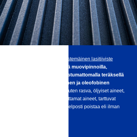
Meidän
Ammattimainen nestemäinen lasitiiviste
muoville ja metallille
Sileillä muovipinnoilla,
maalattuilla pinnoilla, ruostumattomalla teräksellä
ja metallilla on hydrofobinen ja oleofobinen
vaikutus
: Likahiukkaset, kuten rasva, öljyiset aineet,
kalkki ja ympäristön saastuttamat aineet, tarttuvat
vähemmän ja ne voidaan helposti poistaa eli ilman
hankaavia aineita.