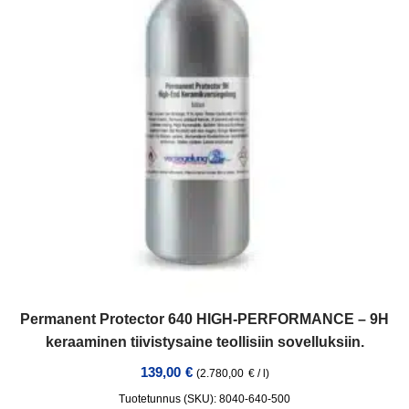
Permanent Protector 640 HIGH-PERFORMANCE – 9H
keraaminen tiivistysaine teollisiin sovelluksiin.
139,00
€
(
2.780,00
€
/
l
)
Tuotetunnus (SKU): 8040-640-500