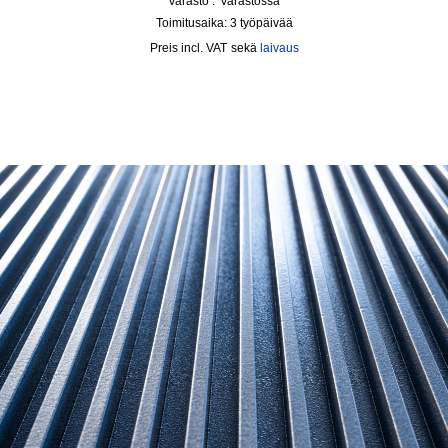
Varasto :
Varastossa
Toimitusaika:
3 työpäivää
incl. VAT
sekä
laivaus