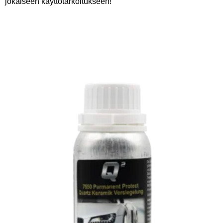
jokaiseen käyttötarkoitukseen!