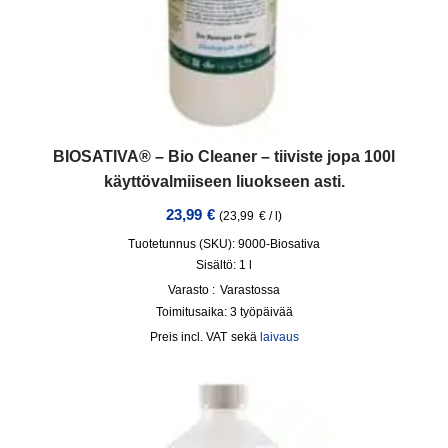
BIOSATIVA® – Bio Cleaner – tiiviste jopa 100l
käyttövalmiiseen liuokseen asti.
23,99
€
(
23,99
€
/
l
)
Tuotetunnus (SKU): 9000-Biosativa
Sisältö: 1
l
Varasto :
Varastossa
Toimitusaika:
3 työpäivää
incl. VAT
sekä
laivaus