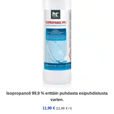
Isopropanoli 99,9 % erittäin puhdasta esipuhdistusta
varten.
11,99
€
(
11,99
€
/
l
)