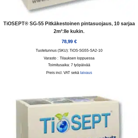
TiOSEPT® SG-55 Pitkäkestoinen pintasuojaus, 10 sarjaa
2m²:lle kukin.
78,99
€
Tuotetunnus (SKU): TiOS-SG55-SA2-10
Varasto :
Tilauksen loppuessa
Toimitusaika:
7 työpäivää
incl. VAT
sekä
laivaus