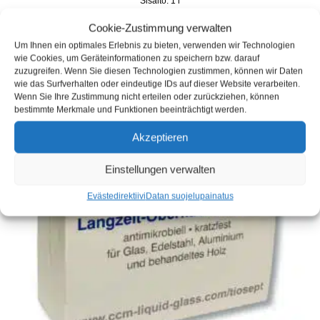
Sisältö: 1
l
Varasto :
Varastossa
Cookie-Zustimmung verwalten
Toimitusaika:
3 Werktage
Um Ihnen ein optimales Erlebnis zu bieten, verwenden wir Technologien
incl. VAT
sekä
laivaus
wie Cookies, um Geräteinformationen zu speichern bzw. darauf
zuzugreifen. Wenn Sie diesen Technologien zustimmen, können wir Daten
wie das Surfverhalten oder eindeutige IDs auf dieser Website verarbeiten.
Wenn Sie Ihre Zustimmung nicht erteilen oder zurückziehen, können
bestimmte Merkmale und Funktionen beeinträchtigt werden.
Akzeptieren
Einstellungen verwalten
Evästedirektiivi
Datan suojelu
painatus