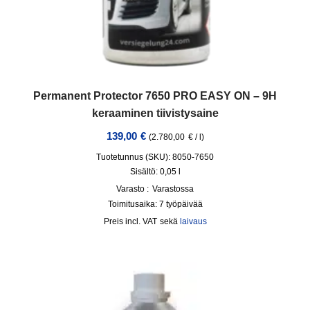
Permanent Protector 7650 PRO EASY ON – 9H
keraaminen tiivistysaine
139,00
€
(
2.780,00
€
/
l
)
Tuotetunnus (SKU): 8050-7650
Sisältö: 0,05
l
Varasto :
Varastossa
Toimitusaika:
7 työpäivää
incl. VAT
sekä
laivaus