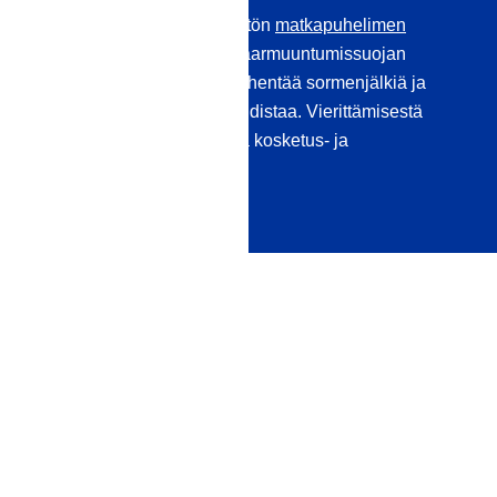
Täysin kuplaton ja näkymätön
matkapuhelimen
tiivisteemme
muodostaa naarmuuntumissuojan
mikronaarmuja vastaan, vähentää sormenjälkiä ja
pinta on erittäin helppo puhdistaa. Vierittämisestä
tulee miellyttävämpää, eikä kosketus- ja
painiketoiminnot heikkene.