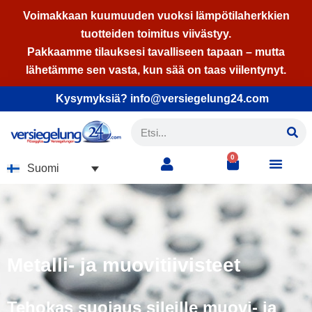
Voimakkaan kuumuuden vuoksi lämpötilaherkkien
tuotteiden toimitus viivästyy.
Siirry
Pakkaamme tilauksesi tavalliseen tapaan – mutta
suoraan
lähetämme sen vasta, kun sää on taas viilentynyt.
sisältöön
Kysymyksiä? info@versiegelung24.com
0
Suomi
Metalli- ja muovitiivisteet
Tehokas suojaus sileille muovi- ja