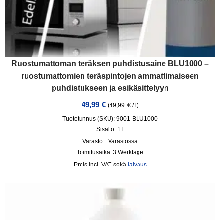
Ruostumattoman teräksen puhdistusaine BLU1000 –
ruostumattomien teräspintojen ammattimaiseen
puhdistukseen ja esikäsittelyyn
49,99
€
(
49,99
€
/
l
)
Tuotetunnus (SKU): 9001-BLU1000
Sisältö: 1
l
Varasto :
Varastossa
Toimitusaika:
3 Werktage
incl. VAT
sekä
laivaus