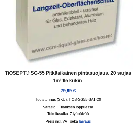
TiOSEPT® SG-55 Pitkäaikainen pintasuojaus, 20 sarjaa
1m²:lle kukin.
79,99
€
Tuotetunnus (SKU): TiOS-SG55-SA1-20
Varasto :
Tilauksen loppuessa
Toimitusaika:
7 työpäivää
incl. VAT
sekä
laivaus