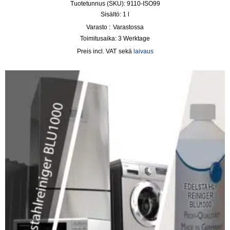
Tuotetunnus (SKU): 9110-ISO99
Sisältö: 1
l
Varasto :
Varastossa
Toimitusaika:
3 Werktage
incl. VAT
sekä
laivaus