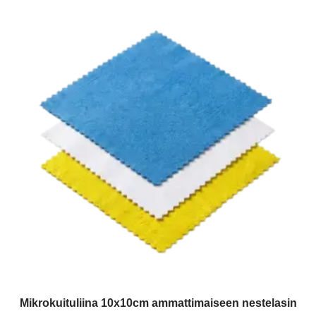
Mikrokuituliina 10x10cm ammattimaiseen nestelasin