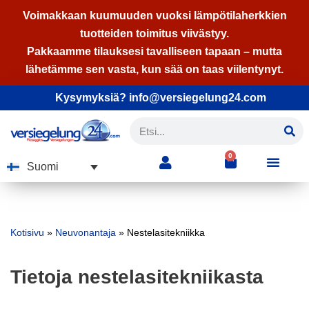
Voimakkaan kuumuuden vuoksi lämpötilaherkkien
tuotteiden toimitus viivästyy.
Siirry
Pakkaamme tilauksesi tavalliseen tapaan – mutta
suoraan
lähetämme sen vasta, kun sää on taas viilentynyt.
sisältöön
Kysymyksiä? info@versiegelung24.com
0
Suomi
Kotisivu
»
Neuvonantaja
»
Nestelasitekniikka
Tietoja nestelasitekniikasta