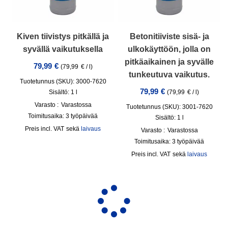
Kiven tiivistys pitkällä ja
Betonitiiviste sisä- ja
syvällä vaikutuksella
ulkokäyttöön, jolla on
pitkäaikainen ja syvälle
79,99
€
(
79,99
€
/
l
)
tunkeutuva vaikutus.
Tuotetunnus (SKU): 3000-7620
79,99
€
Sisältö: 1
l
(
79,99
€
/
l
)
Varasto :
Varastossa
Tuotetunnus (SKU): 3001-7620
Toimitusaika:
3 työpäivää
Sisältö: 1
l
incl. VAT
sekä
laivaus
Varasto :
Varastossa
Toimitusaika:
3 työpäivää
incl. VAT
sekä
laivaus