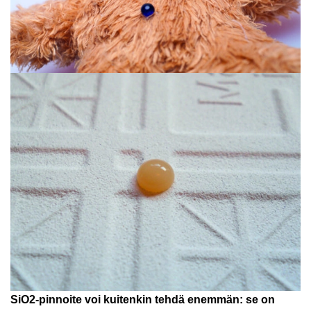
SiO2-pinnoite voi kuitenkin tehdä enemmän: se on