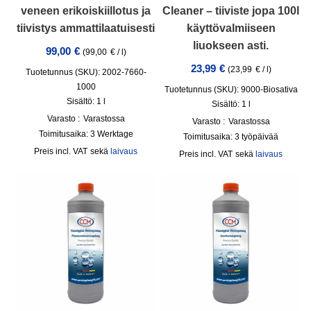
veneen erikoiskiillotus ja
Cleaner – tiiviste jopa 100l
tiivistys ammattilaatuisesti
käyttövalmiiseen
liuokseen asti.
99,00
€
(
99,00
€
/
l
)
23,99
€
(
23,99
€
/
l
)
Tuotetunnus (SKU): 2002-7660-
1000
Tuotetunnus (SKU): 9000-Biosativa
Sisältö: 1
l
Sisältö: 1
l
Varasto :
Varastossa
Varasto :
Varastossa
Toimitusaika:
3 Werktage
Toimitusaika:
3 työpäivää
incl. VAT
sekä
laivaus
incl. VAT
sekä
laivaus