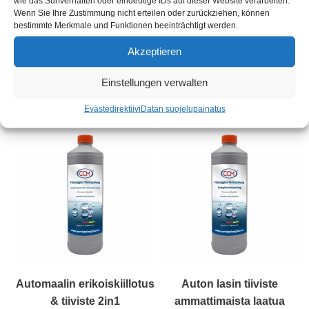
wie das Surfverhalten oder eindeutige IDs auf dieser Website verarbeiten.
99,00
€
(
99,00
€
/
l
)
Tuotetunnus (SKU): 1001-6601
Wenn Sie Ihre Zustimmung nicht erteilen oder zurückziehen, können
bestimmte Merkmale und Funktionen beeinträchtigt werden.
Sisältö: 1
l
Tuotetunnus (SKU): 2001-7660-
Varasto :
Varastossa
1000
Akzeptieren
Sisältö: 1
l
Toimitusaika:
3 Werktage
Varasto :
Varastossa
incl. VAT
sekä
laivaus
Einstellungen verwalten
Toimitusaika:
3 työpäivää
incl. VAT
sekä
laivaus
Evästedirektiivi
Datan suojelu
painatus
Automaalin erikoiskiillotus
Auton lasin tiiviste
& tiiviste 2in1
ammattimaista laatua