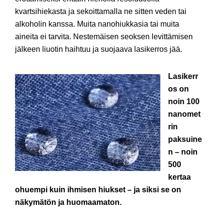
kvartsihiekasta ja sekoittamalla ne sitten veden tai
alkoholin kanssa. Muita nanohiukkasia tai muita
aineita ei tarvita. Nestemäisen seoksen levittämisen
jälkeen liuotin haihtuu ja suojaava lasikerros jää.
Lasikerr
os on
noin 100
nanomet
rin
paksuine
n – noin
500
kertaa
ohuempi kuin ihmisen hiukset – ja siksi se on
näkymätön ja huomaamaton.