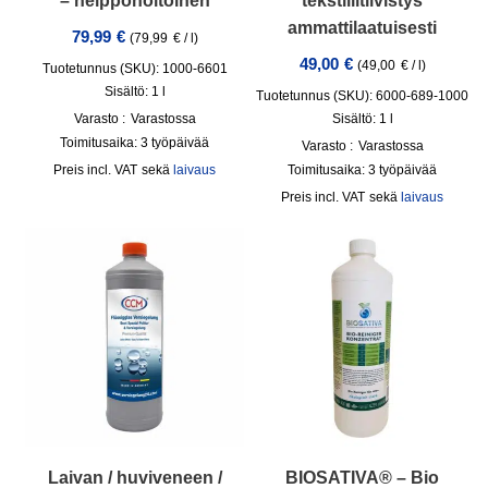
– helppohoitoinen
tekstiilitiivistys
ammattilaatuisesti
79,99
€
(
79,99
€
/
l
)
49,00
€
(
49,00
€
/
l
)
Tuotetunnus (SKU): 1000-6601
Sisältö: 1
l
Tuotetunnus (SKU): 6000-689-1000
Varasto :
Varastossa
Sisältö: 1
l
Toimitusaika:
3 työpäivää
Varasto :
Varastossa
incl. VAT
sekä
laivaus
Toimitusaika:
3 työpäivää
incl. VAT
sekä
laivaus
Laivan / huviveneen /
BIOSATIVA® – Bio