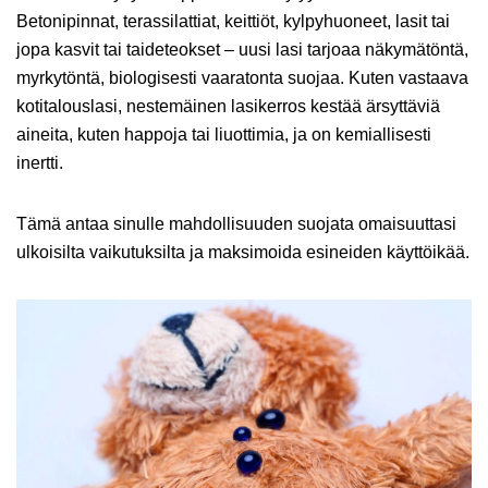
Betonipinnat, terassilattiat, keittiöt, kylpyhuoneet, lasit tai
jopa kasvit tai taideteokset – uusi lasi tarjoaa näkymätöntä,
myrkytöntä, biologisesti vaaratonta suojaa. Kuten vastaava
kotitalouslasi, nestemäinen lasikerros kestää ärsyttäviä
aineita, kuten happoja tai liuottimia, ja on kemiallisesti
inertti.
Tämä antaa sinulle mahdollisuuden suojata omaisuuttasi
ulkoisilta vaikutuksilta ja maksimoida esineiden käyttöikää.