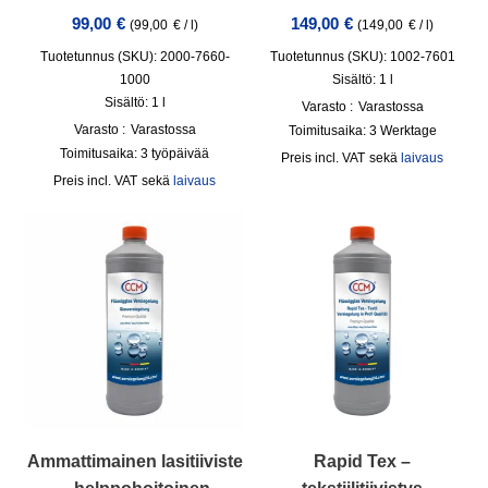
99,00
€
149,00
€
(
99,00
€
/
l
)
(
149,00
€
/
l
)
Tuotetunnus (SKU): 2000-7660-
Tuotetunnus (SKU): 1002-7601
1000
Sisältö: 1
l
Sisältö: 1
l
Varasto :
Varastossa
Varasto :
Varastossa
Toimitusaika:
3 Werktage
Toimitusaika:
3 työpäivää
incl. VAT
sekä
laivaus
incl. VAT
sekä
laivaus
Ammattimainen lasitiiviste
Rapid Tex –