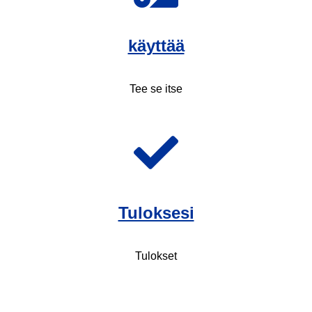
käyttää
Tee se itse
Tuloksesi
Tulokset