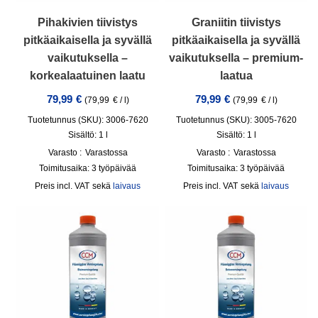
Pihakivien tiivistys
Graniitin tiivistys
pitkäaikaisella ja syvällä
pitkäaikaisella ja syvällä
vaikutuksella –
vaikutuksella – premium-
korkealaatuinen laatu
laatua
79,99
€
79,99
€
(
79,99
€
/
l
)
(
79,99
€
/
l
)
Tuotetunnus (SKU): 3006-7620
Tuotetunnus (SKU): 3005-7620
Sisältö: 1
l
Sisältö: 1
l
Varasto :
Varastossa
Varasto :
Varastossa
Toimitusaika:
3 työpäivää
Toimitusaika:
3 työpäivää
incl. VAT
sekä
laivaus
incl. VAT
sekä
laivaus