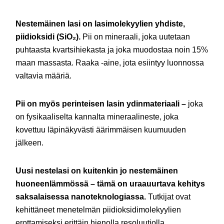
Nestemäinen lasi on lasimolekyylien yhdiste,
piidioksidi (SiO₂).
Pii on mineraali, joka uutetaan
puhtaasta kvartsihiekasta ja joka muodostaa noin 15%
maan massasta. Raaka -aine, jota esiintyy luonnossa
valtavia määriä.
Pii on myös perinteisen lasin ydinmateriaali –
joka
on fysikaaliselta kannalta mineraalineste, joka
kovettuu läpinäkyvästi äärimmäisen kuumuuden
jälkeen.
Uusi nestelasi on kuitenkin jo nestemäinen
huoneenlämmössä – tämä on uraauurtava kehitys
saksalaisessa nanoteknologiassa.
Tutkijat ovat
kehittäneet menetelmän piidioksidimolekyylien
erottamiseksi erittäin hienolla resoluutiolla