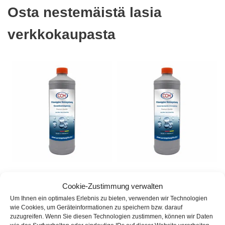
Osta nestemäistä lasia
verkkokaupasta
Ammattimainen
Matkailuauto /
Cookie-Zustimmung verwalten
keramiikan tiiviste –
asuntovaunu / asuntoauto
Um Ihnen ein optimales Erlebnis zu bieten, verwenden wir Technologien
helppohoitoinen
erikoiskiillotus ja tiivistys
wie Cookies, um Geräteinformationen zu speichern bzw. darauf
ammattilaatuisesti
zuzugreifen. Wenn Sie diesen Technologien zustimmen, können wir Daten
79,99
€
(
79,99
€
/
l
)