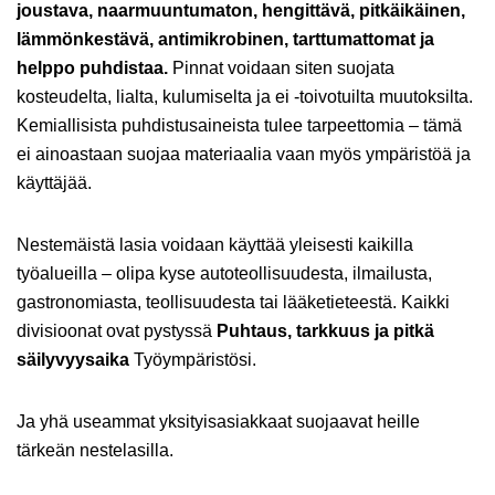
joustava, naarmuuntumaton, hengittävä, pitkäikäinen,
lämmönkestävä, antimikrobinen, tarttumattomat ja
helppo puhdistaa.
Pinnat voidaan siten suojata
kosteudelta, lialta, kulumiselta ja ei -toivotuilta muutoksilta.
Kemiallisista puhdistusaineista tulee tarpeettomia – tämä
ei ainoastaan suojaa materiaalia vaan myös ympäristöä ja
käyttäjää.
Nestemäistä lasia voidaan käyttää yleisesti kaikilla
työalueilla – olipa kyse autoteollisuudesta, ilmailusta,
gastronomiasta, teollisuudesta tai lääketieteestä. Kaikki
divisioonat ovat pystyssä
Puhtaus, tarkkuus ja pitkä
säilyvyysaika
Työympäristösi.
Ja yhä useammat yksityisasiakkaat suojaavat heille
tärkeän nestelasilla.