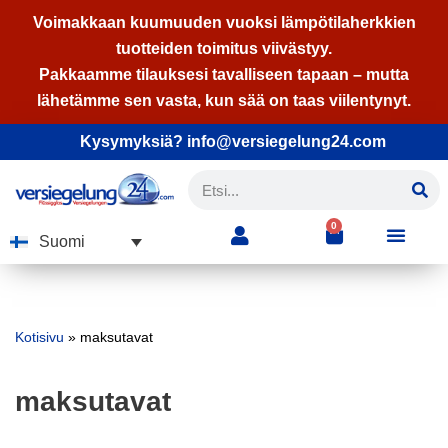
Voimakkaan kuumuuden vuoksi lämpötilaherkkien
tuotteiden toimitus viivästyy.
Siirry
Pakkaamme tilauksesi tavalliseen tapaan – mutta
suoraan
lähetämme sen vasta, kun sää on taas viilentynyt.
sisältöön
Kysymyksiä? info@versiegelung24.com
0
Suomi
Kotisivu
»
maksutavat
maksutavat