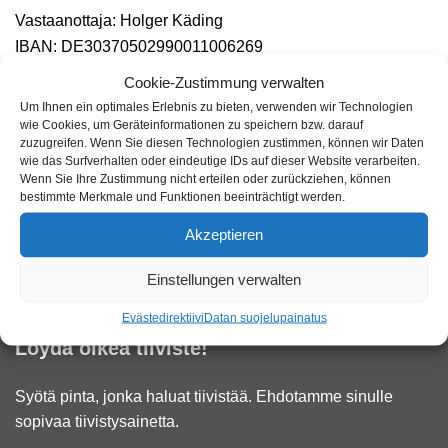
Vastaanottaja: Holger Käding
IBAN: DE30370502990011006269
BIC / SWIFT: COKSDE33
Cookie-Zustimmung verwalten
Kreissparkasse Köln
Um Ihnen ein optimales Erlebnis zu bieten, verwenden wir Technologien
wie Cookies, um Geräteinformationen zu speichern bzw. darauf
zuzugreifen. Wenn Sie diesen Technologien zustimmen, können wir Daten
Osto laskulla
wie das Surfverhalten oder eindeutige IDs auf dieser Website verarbeiten.
Wenn Sie Ihre Zustimmung nicht erteilen oder zurückziehen, können
bestimmte Merkmale und Funktionen beeinträchtigt werden.
Viranomaisille ja instituutioille tarjoamme tilauksesta myös
Akzeptieren
tilausmaksun.
Ota yhteyttä tätä varten
.
Einstellungen verwalten
Evästedirektiivi
Datan suojelu
painatus
Löydä oikea tiiviste!
Syötä pinta, jonka haluat tiivistää. Ehdotamme sinulle
sopivaa tiivistysainetta.