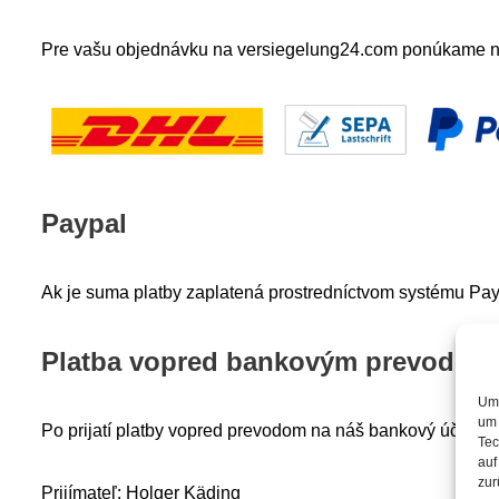
Pre vašu objednávku na versiegelung24.com ponúkame n
Paypal
Ak je suma platby zaplatená prostredníctvom systému Pa
Platba vopred bankovým prevodom
Um 
um 
Po prijatí platby vopred prevodom na náš bankový účet b
Tec
auf
zur
Prijímateľ: Holger Käding