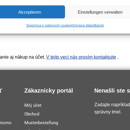
Akzeptieren
Einstellungen verwalten
Smernica o súboroch cookie
Ochrana dát
odtlačok
anie aj nákup na účet.
V tejto veci nás prosím kontaktujte
.
ť
Zákaznícky portál
Nenašli ste 
Zadajte napríkla
Môj účet
správny tmel.
Obchod
storno
Musterbestellung