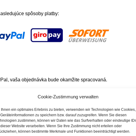
asledujúce spôsoby platby:
yPal, vaša objednávka bude okamžite spracovaná.
Cookie-Zustimmung verwalten
Ihnen ein optimales Erlebnis zu bieten, verwenden wir Technologien wie Cookies,
Geräteinformationen zu speichern bzw. darauf zuzugreifen. Wenn Sie diesen
ude vaša zásielka odoslaná.
hnologien zustimmen, können wir Daten wie das Surfverhalten oder eindeutige ID
 dieser Website verarbeiten. Wenn Sie Ihre Zustimmung nicht erteilen oder
ückziehen, können bestimmte Merkmale und Funktionen beeinträchtigt werden.