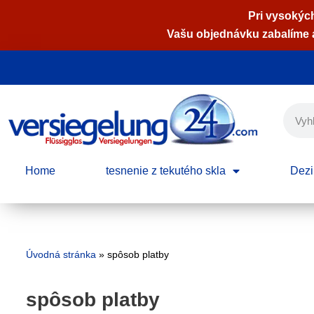
Pri vysokých
Vašu objednávku zabalíme a
Preskočiť
na
obsah
Home
tesnenie z tekutého skla
Dezi
Úvodná stránka
»
spôsob platby
spôsob platby