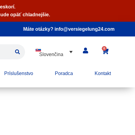
eskorí.
ude opäť chladnejšie.
Máte otázky? info@versiegelung24.com
0
Slovenčina
Príslušenstvo
Poradca
Kontakt