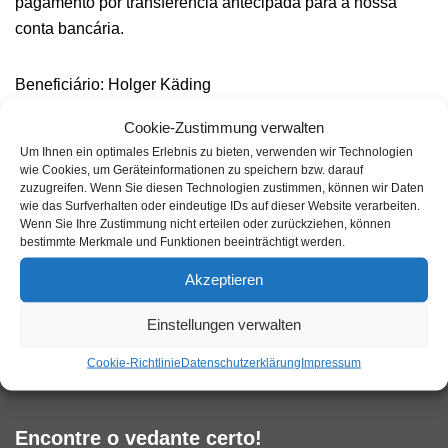
pagamento por transferência antecipada para a nossa
conta bancária.
Beneficiário: Holger Käding
IBAN: DE30370502990011006269
Cookie-Zustimmung verwalten
BIC/SWIFT: COKSDE33
Um Ihnen ein optimales Erlebnis zu bieten, verwenden wir Technologien
Caixa Económica Distrital de Colónia
wie Cookies, um Geräteinformationen zu speichern bzw. darauf
zuzugreifen. Wenn Sie diesen Technologien zustimmen, können wir Daten
wie das Surfverhalten oder eindeutige IDs auf dieser Website verarbeiten.
Compra por conta
Wenn Sie Ihre Zustimmung nicht erteilen oder zurückziehen, können
bestimmte Merkmale und Funktionen beeinträchtigt werden.
Akzeptieren
Para as autoridades e instituições públicas, oferecemos
também a compra por conta, a pedido.
Para tal, contacte-
Einstellungen verwalten
nos
.
Cookie-Richtlinie
Datenschutzerklärung
Impressum
Encontre o vedante certo!