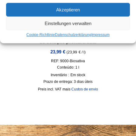
Akzeptieren
Einstellungen verwalten
BIOSATIVA® – Bio Cleaner – concentrado para até 100l
Cookie-Richtlinie
Datenschutzerklärung
Impressum
de solução pronta a usar
23,99
€
(
23,99
€
/
l
)
REF: 9000-Biosativa
Conteúdo: 1
l
Inventário :
Em stock
Prazo de entrega:
3 dias úteis
incl. VAT
mais
Custos de envio