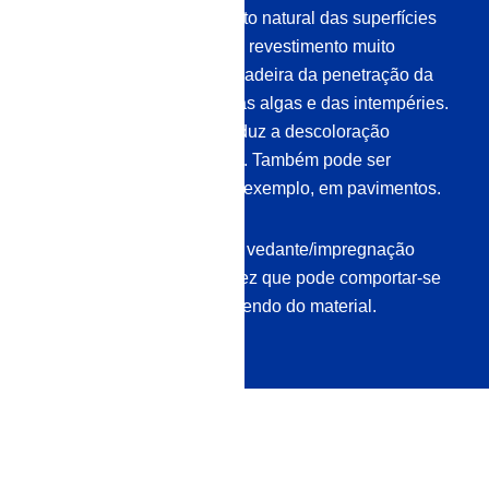
madeira, mas deixa o aspeto natural das superfícies
inalterado. Proporciona um revestimento muito
duradouro que protege a madeira da penetração da
água, dos sais, do bolor, das algas e das intempéries.
O revestimento também reduz a descoloração
causada pelas intempéries. Também pode ser
utilizado em interiores, por exemplo, em pavimentos.
No entanto, testa sempre o vedante/impregnação
numa área discreta, uma vez que pode comportar-se
de forma diferente, dependendo do material.