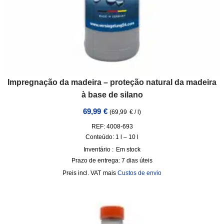
Impregnação da madeira – proteção natural da madeira
à base de silano
69,99
€
(
69,99
€
/
l
)
REF: 4008-693
Conteúdo: 1
l
– 10
l
Inventário :
Em stock
Prazo de entrega:
7 dias úteis
incl. VAT
mais
Custos de envio