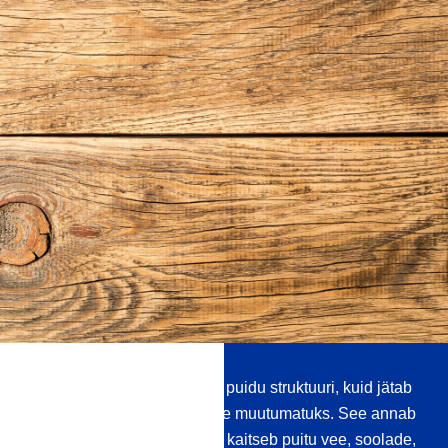
Hermeetik tungib sügavale puidu struktuuri, kuid jätab
pindade loomuliku välimuse muutumatuks. See annab
väga kauakestva katte, mis kaitseb puitu vee, soolade,