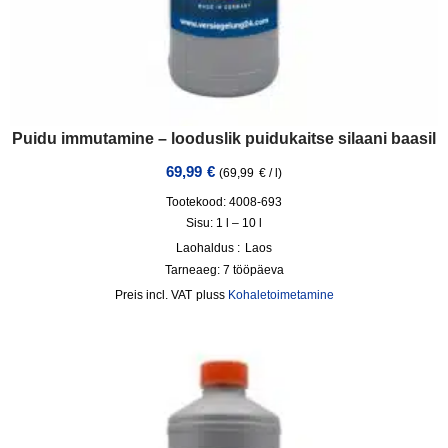
Puidu immutamine – looduslik puidukaitse silaani baasil
69,99
€
(
69,99
€
/
l
)
Tootekood: 4008-693
Sisu: 1
l
– 10
l
Laohaldus :
Laos
Tarneaeg:
7 tööpäeva
incl. VAT
pluss
Kohaletoimetamine