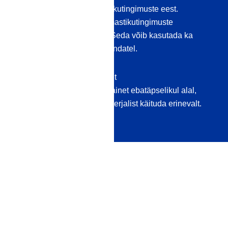
hallituse, vetikate ja ilmastikutingimuste eest.
Pinnakate vähendab ka ilmastikutingimuste
põhjustatud värvimuutusi. Seda võib kasutada ka
siseruumides, näiteks põrandatel.
Katsetage siiski alati esmalt
tihendusmaterjali/immutusainet ebatäpselikul alal,
kuna see võib sõltuvalt materjalist käituda erinevalt.