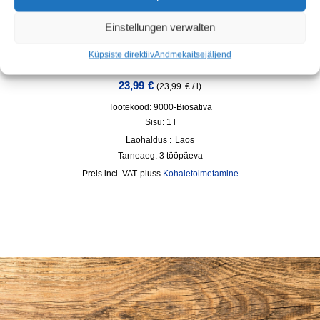
Einstellungen verwalten
BIOSATIVA® – Bio Cleaner – kontsentraat kuni 100l
Küpsiste direktiiv
Andmekaitse
jäljend
kasutusvalmis lahuse jaoks
23,99
€
(
23,99
€
/
l
)
Tootekood: 9000-Biosativa
Sisu: 1
l
Laohaldus :
Laos
Tarneaeg:
3 tööpäeva
incl. VAT
pluss
Kohaletoimetamine