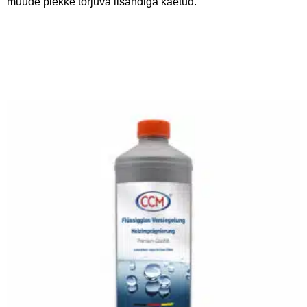
muude plekke tõrjuva lisandiga kaetud.