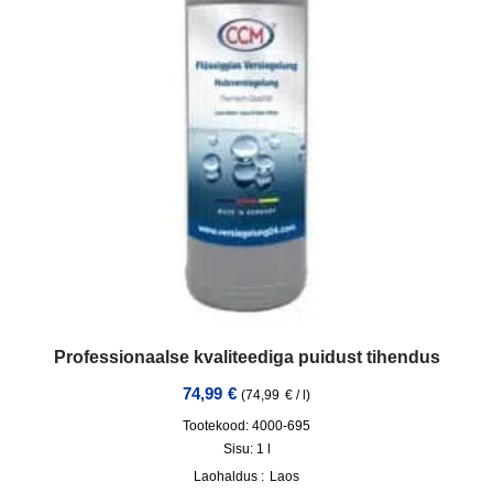
Professionaalse kvaliteediga puidust tihendus
74,99
€
(
74,99
€
/
l
)
Tootekood: 4000-695
Sisu: 1
l
Laohaldus :
Laos