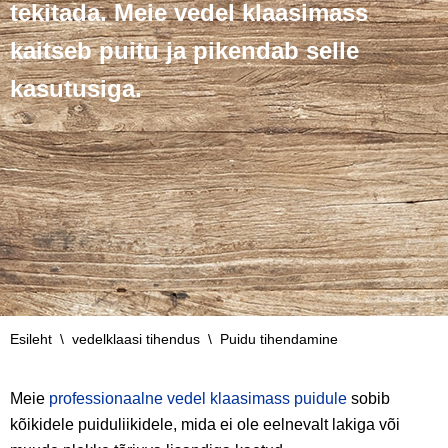
tekitada. Meie vedel klaasimass
kaitseb puitu ja pikendab selle
kasutusiga.
Esileht
\
vedelklaasi tihendus
\
Puidu tihendamine
Meie
professionaalne vedel klaasimass puidule
sobib
kõikidele puiduliikidele, mida ei ole eelnevalt lakiga või